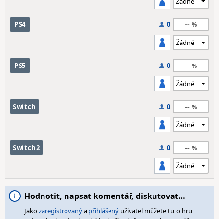
--
PS4
0
--
PS5
0
--
Switch
0
--
Switch2
0
Hodnotit, napsat komentář, diskutovat…
Jako
zaregistrovaný
a
přihlášený
uživatel můžete tuto hru