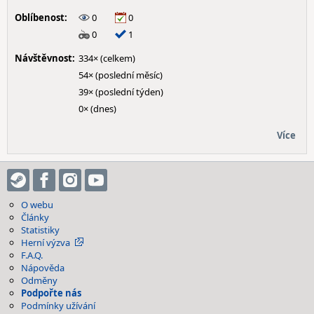
Oblíbenost:
0
0
0
1
Návštěvnost:
334× (celkem)
54× (poslední měsíc)
39× (poslední týden)
0× (dnes)
Více
O webu
Články
Statistiky
Herní výzva
F.A.Q.
Nápověda
Odměny
Podpořte nás
Podmínky užívání