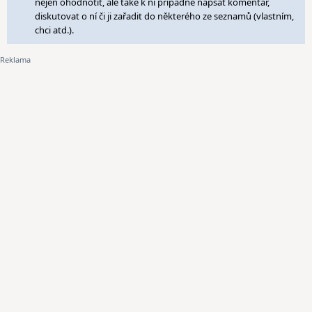
nejen ohodnotit, ale také k ní případně napsat komentář,
diskutovat o ní či ji zařadit do některého ze seznamů (vlastním,
chci atd.).