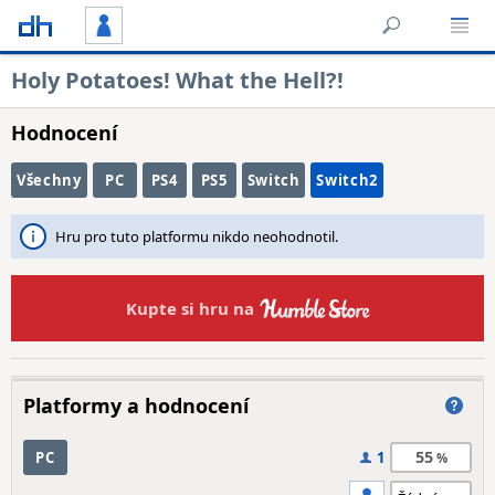
Holy Potatoes! What the Hell?!
Hodnocení
Všechny
PC
PS4
PS5
Switch
Switch2
Hru pro tuto platformu nikdo neohodnotil.
Kupte si hru na
Platformy a hodnocení
55
PC
1