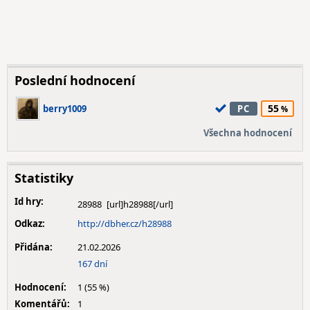
Poslední hodnocení
55
berry1009
PC
Všechna hodnocení
Statistiky
Id hry:
28988
Odkaz:
http://dbher.cz/h28988
Přidána:
21.02.2026
167 dní
Hodnocení:
1 (55 %)
Komentářů:
1