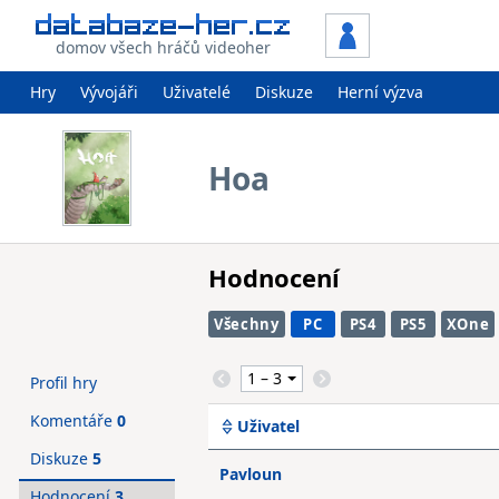
domov všech hráčů videoher
Hry
Vývojáři
Uživatelé
Diskuze
Herní výzva
Hoa
Hodnocení
Všechny
PC
PS4
PS5
XOne
Profil hry
Komentáře
0
Uživatel
Diskuze
5
Pavloun
Hodnocení
3