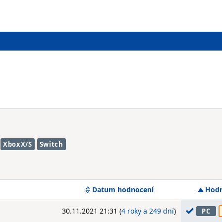
XboxX/S
Switch
Datum hodnocení
Hodn
30.11.2021 21:31 (
4 roky a 249 dní
)
PC