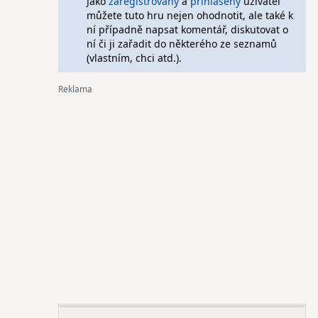
Jako
zaregistrovaný
a
přihlášený
uživatel
můžete tuto hru nejen ohodnotit, ale také k
ní případně napsat komentář, diskutovat o
ní či ji zařadit do některého ze seznamů
(vlastním, chci atd.).