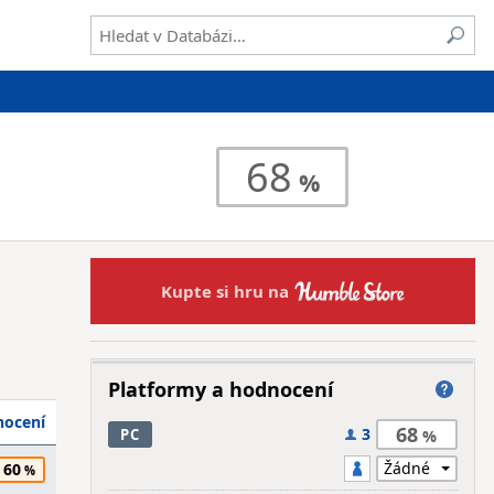
68
Kupte si hru na
Platformy a hodnocení
ocení
68
3
PC
60