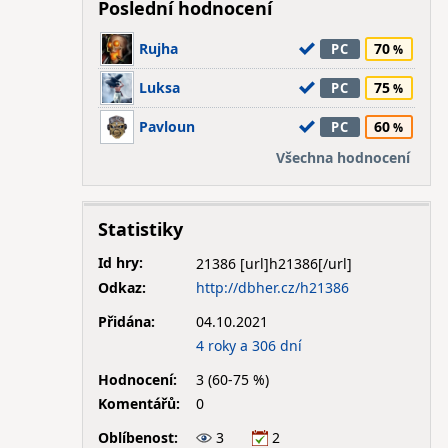
Poslední hodnocení
Rujha
70
PC
Luksa
75
PC
Pavloun
60
PC
Všechna hodnocení
Statistiky
Id hry:
21386
Odkaz:
http://dbher.cz/h21386
Přidána:
04.10.2021
4 roky a 306 dní
Hodnocení:
3 (60-75 %)
Komentářů:
0
Oblíbenost:
3
2