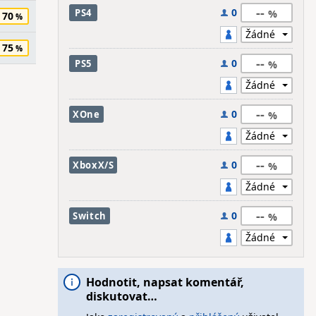
--
0
PS4
70
75
--
0
PS5
--
0
XOne
--
0
XboxX/S
--
0
Switch
Hodnotit, napsat komentář,
diskutovat…