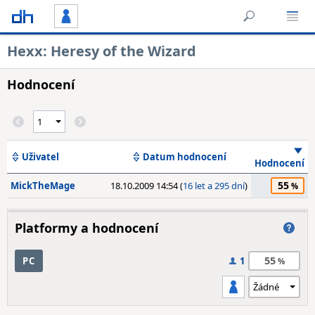
Hexx: Heresy of the Wizard
Hodnocení
Uživatel
Datum hodnocení
Hodnocení
55
MickTheMage
18.10.2009 14:54 (
16 let a 295 dní
)
Platformy a hodnocení
55
PC
1