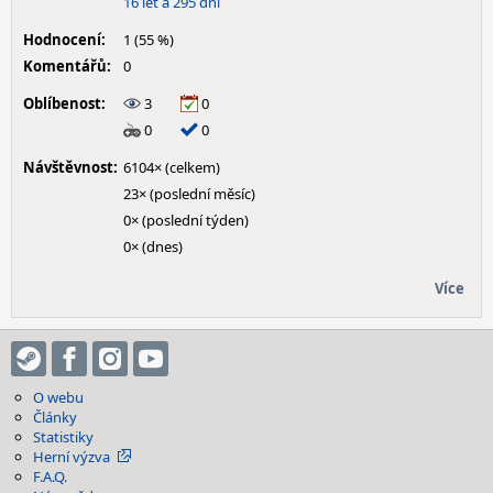
16 let a 295 dní
Hodnocení:
1 (55 %)
Komentářů:
0
Oblíbenost:
3
0
0
0
Návštěvnost:
6104× (celkem)
23× (poslední měsíc)
0× (poslední týden)
0× (dnes)
Více
O webu
Články
Statistiky
Herní výzva
F.A.Q.