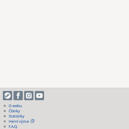
O webu
Články
Statistiky
Herní výzva
F.A.Q.