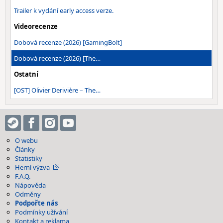
Trailer k vydání early access verze.
Videorecenze
Dobová recenze (2026) [GamingBolt]
Dobová recenze (2026) [The…
Ostatní
[OST] Olivier Derivière – The…
O webu
Články
Statistiky
Herní výzva
F.A.Q.
Nápověda
Odměny
Podpořte nás
Podmínky užívání
Kontakt a reklama