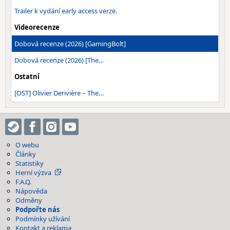
Trailer k vydání early access verze.
Videorecenze
Dobová recenze (2026) [GamingBolt]
Dobová recenze (2026) [The…
Ostatní
[OST] Olivier Derivière – The…
O webu
Články
Statistiky
Herní výzva
F.A.Q.
Nápověda
Odměny
Podpořte nás
Podmínky užívání
Kontakt a reklama