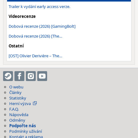
Trailer k vydání early access verze.
Videorecenze
Dobová recenze (2026) [GamingBolt]
Dobová recenze (2026) [The…
Ostatní
[OST] Olivier Derivière – The…
O webu
Články
Statistiky
Herní výzva
F.A.Q.
Nápověda
Odměny
Podpořte nás
Podmínky užívání
Kontakt a reklama