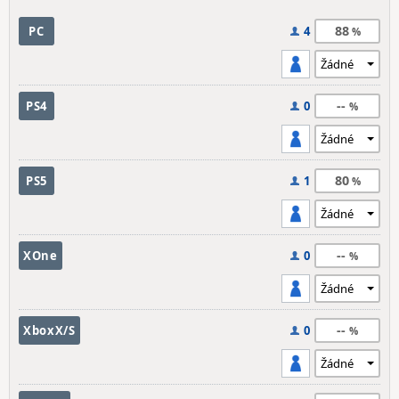
88
PC
4
--
PS4
0
80
PS5
1
--
XOne
0
--
XboxX/S
0