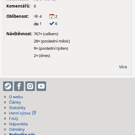
Komentářů:
0
Oblíbenost:
4
2
1
6
Návštěvnost:
767× (celkem)
28× (poslední měsíc)
9× (poslední týden)
2× (dnes)
Více
O webu
Články
Statistiky
Herní výzva
F.A.Q.
Nápověda
Odměny
Podpořte nás