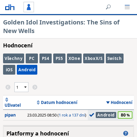
Golden Idol Investigations: The Sins of
New Wells
Hodnocení
Všechny
PC
PS4
PS5
XOne
XboxX/S
Switch
iOS
Android
Datum hodnocení
Hodnocení
Uživatel
80
pipan
23.03.2025 08:50 (
1 rok a 137 dní
)
Android
Platformy a hodnocení