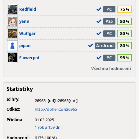
75
Redfield
PC
80
yenn
PS5
80
Wulfgar
PC
80
pipan
Android
95
Flowerpot
PC
Všechna hodnocení
Statistiky
Id hry:
26965
Odkaz:
http://dbher.cz/h26965
Přidána:
01.03.2025
1 rok a 159 dní
Hodnocení:
6 (75-100 %)