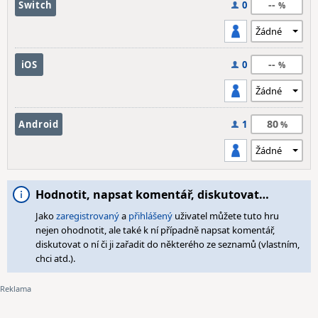
--
Switch
0
--
iOS
0
80
Android
1
Hodnotit, napsat komentář, diskutovat…
Jako
zaregistrovaný
a
přihlášený
uživatel můžete tuto hru
nejen ohodnotit, ale také k ní případně napsat komentář,
diskutovat o ní či ji zařadit do některého ze seznamů (vlastním,
chci atd.).