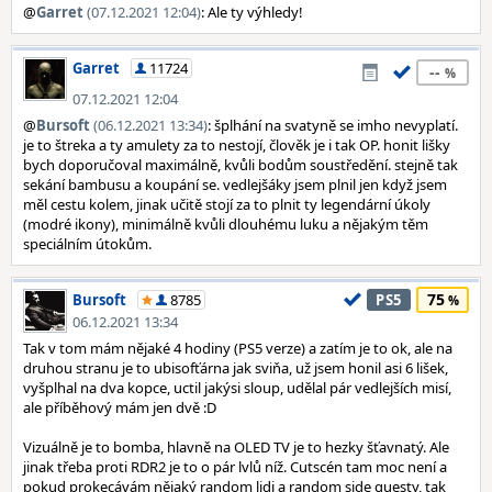
@
Garret
(07.12.2021 12:04)
: Ale ty výhledy!
Garret
11724
--
07.12.2021 12:04
@
Bursoft
(06.12.2021 13:34)
: šplhání na svatyně se imho nevyplatí.
je to štreka a ty amulety za to nestojí, člověk je i tak OP. honit lišky
bych doporučoval maximálně, kvůli bodům soustředění. stejně tak
sekání bambusu a koupání se. vedlejšáky jsem plnil jen když jsem
měl cestu kolem, jinak učitě stojí za to plnit ty legendární úkoly
(modré ikony), minimálně kvůli dlouhému luku a nějakým těm
speciálním útokům.
75
Bursoft
8785
PS5
06.12.2021 13:34
Tak v tom mám nějaké 4 hodiny (PS5 verze) a zatím je to ok, ale na
druhou stranu je to ubisofťárna jak sviňa, už jsem honil asi 6 lišek,
vyšplhal na dva kopce, uctil jakýsi sloup, udělal pár vedlejších misí,
ale příběhový mám jen dvě :D
Vizuálně je to bomba, hlavně na OLED TV je to hezky šťavnatý. Ale
jinak třeba proti RDR2 je to o pár lvlů níž. Cutscén tam moc není a
pokud prokecávám nějaký random lidi a random side questy, tak