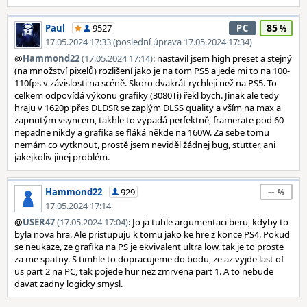
85
Paul
9527
PC
17.05.2024 17:33 (poslední úprava 17.05.2024 17:34)
@
Hammond22
(17.05.2024 17:14)
: nastavil jsem high preset a stejný
(na množství pixelů) rozlišení jako je na tom PS5 a jede mi to na 100-
110fps v závislosti na scéně. Skoro dvakrát rychleji než na PS5. To
celkem odpovídá výkonu grafiky (3080Ti) řekl bych. Jinak ale tedy
hraju v 1620p přes DLDSR se zaplým DLSS quality a vším na max a
zapnutým vsyncem, takhle to vypadá perfektně, framerate pod 60
nepadne nikdy a grafika se fláká někde na 160W. Za sebe tomu
nemám co vytknout, prostě jsem neviděl žádnej bug, stutter, ani
jakejkoliv jinej problém.
--
Hammond22
929
17.05.2024 17:14
@
USER47
(17.05.2024 17:04)
: Jo ja tuhle argumentaci beru, kdyby to
byla nova hra. Ale pristupuju k tomu jako ke hre z konce PS4. Pokud
se neukaze, ze grafika na PS je ekvivalent ultra low, tak je to proste
za me spatny. S timhle to dopracujeme do bodu, ze az vyjde last of
us part 2 na PC, tak pojede hur nez zmrvena part 1. A to nebude
davat zadny logicky smysl.