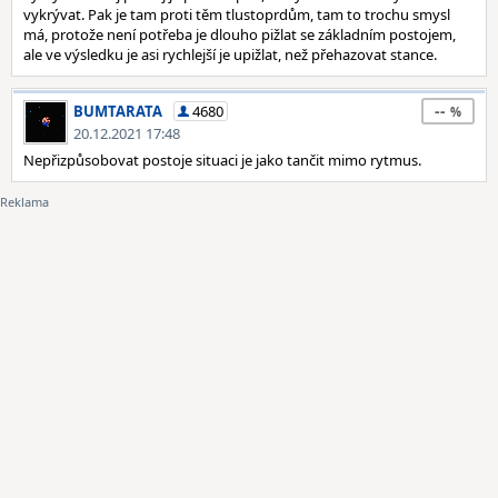
vykrývat. Pak je tam proti těm tlustoprdům, tam to trochu smysl
má, protože není potřeba je dlouho pižlat se základním postojem,
ale ve výsledku je asi rychlejší je upižlat, než přehazovat stance.
--
BUMTARATA
4680
20.12.2021 17:48
Nepřizpůsobovat postoje situaci je jako tančit mimo rytmus.