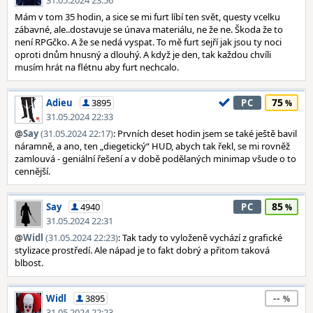
31.05.2024 23:56
Mám v tom 35 hodin, a sice se mi furt líbí ten svět, questy vcelku
zábavné, ale..dostavuje se únava materiálu, ne že ne. Škoda že to
není RPGčko. A že se nedá vyspat. To mě furt sejří jak jsou ty noci
oproti dnům hnusný a dlouhý. A když je den, tak každou chvíli
musím hrát na flétnu aby furt nechcalo.
75
Adieu
3895
PC
31.05.2024 22:33
@
Say
(31.05.2024 22:17)
: Prvních deset hodin jsem se také ještě bavil
náramně, a ano, ten „diegetický“ HUD, abych tak řekl, se mi rovněž
zamlouvá - geniální řešení a v době podělaných minimap všude o to
cennější.
85
Say
4940
PC
31.05.2024 22:31
@
Widl
(31.05.2024 22:23)
: Tak tady to vyloženě vychází z grafické
stylizace prostředí. Ale nápad je to fakt dobrý a přitom taková
blbost.
--
Widl
3895
31.05.2024 22:23