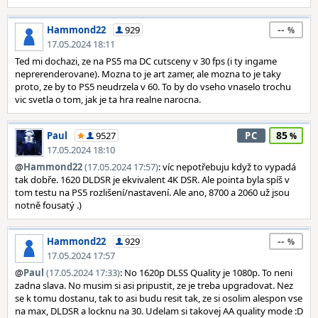
--
Hammond22
929
17.05.2024 18:11
Ted mi dochazi, ze na PS5 ma DC cutsceny v 30 fps (i ty ingame
neprerenderovane). Mozna to je art zamer, ale mozna to je taky
proto, ze by to PS5 neudrzela v 60. To by do vseho vnaselo trochu
vic svetla o tom, jak je ta hra realne narocna.
85
Paul
9527
PC
17.05.2024 18:10
@
Hammond22
(17.05.2024 17:57)
: víc nepotřebuju když to vypadá
tak dobře. 1620 DLDSR je ekvivalent 4K DSR. Ale pointa byla spíš v
tom testu na PS5 rozlišení/nastavení. Ale ano, 8700 a 2060 už jsou
notně fousatý .)
--
Hammond22
929
17.05.2024 17:57
@
Paul
(17.05.2024 17:33)
: No 1620p DLSS Quality je 1080p. To neni
zadna slava. No musim si asi pripustit, ze je treba upgradovat. Nez
se k tomu dostanu, tak to asi budu resit tak, ze si osolim alespon vse
na max, DLDSR a locknu na 30. Udelam si takovej AA quality mode :D