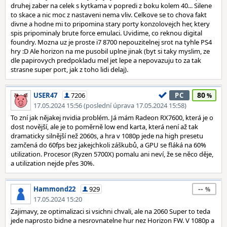
druhej zaber na celek s kytkama v popredi z boku kolem 40... Silene
to skace a nic moc z nastaveni nema vliv. Celkove se to chova fakt
divne a hodne mi to pripomina stary porty konzolovejch her, ktery
spis pripominaly brute force emulaci. Uvidime, co reknou digital
foundry. Mozna uz je proste i7 8700 nepouzitelnej srot na tyhle PS4
hry :D Ale horizon na me pusobil uplne jinak (byt si taky myslim, ze
dle papirovych predpokladu mel jet lepe a nepovazuju to za tak
strasne super port, jak z toho lidi delaj).
80
USER47
7206
PC
17.05.2024 15:56 (poslední úprava 17.05.2024 15:58)
To zní jak nějakej nvidia problém. Já mám Radeon RX7600, která je o
dost novější, ale je to poměrně low end karta, která není až tak
dramaticky silnější než 2060s, a hra v 1080p jede na high presetu
zamčená do 60fps bez jakejchkoli záškubů, a GPU se fláká na 60%
utilization. Procesor (Ryzen 5700X) pomalu ani neví, že se něco děje,
a utilization nejde přes 30%.
--
Hammond22
929
17.05.2024 15:20
Zajimavy, ze optimalizaci si vsichni chvali, ale na 2060 Super to teda
jede naprosto bidne a nesrovnatelne hur nez Horizon FW. V 1080p a