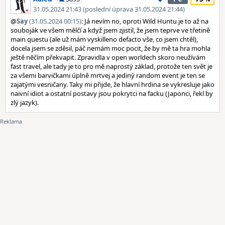
31.05.2024 21:43 (poslední úprava 31.05.2024 21:44)
@
Say
(31.05.2024 00:15)
: Já nevím no, oproti Wild Huntu je to až na
souboják ve všem mělčí a když jsem zjistil, že jsem teprve ve třetině
main questu (ale už mám vyskilleno defacto vše, co jsem chtěl),
docela jsem se zděsil, páč nemám moc pocit, že by mě ta hra mohla
ještě něčím překvapit. Zpravidla v open worldech skoro neužívám
fast travel, ale tady je to pro mě naprostý základ, protože ten svět je
za všemi barvičkami úplně mrtvej a jediný random event je ten se
zajatými vesničany. Taky mi přijde, že hlavní hrdina se vykresluje jako
naivní idiot a ostatní postavy jsou pokrytci na facku (Japonci, řekl by
zlý jazyk).