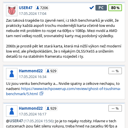
80
USER47
7206
PC
17.05.2024 17:04
Zas taková tragédie to zjevně není, i z těch benchmarků je vidět, že
prakticky každá aspoň trochu modernější karta včetně low endu
nebude mít problém to rozjet na 60fps v 1080p. Mezi nvidií a AMD
tam není velkej rozdíl, srovnatelný karty maj podobný výsledky.
2060s je prostě pět let stará karta, která má nižší výkon než moderní
low end, ale předpokládám, že s nějakým DLSS/XeSS a snížením
detailů to na stabilním frameratu rozjedeš i ty.
--
Hammond22
929
17.05.2024 16:34
Uz jsou venku benchmarky a... Nvidie spatny a celkove nechapu, to
nadseni:
https://www.techpowerup.com/review/ghost-of-tsushima-
benchmark/5.html
--
Hammond22
929
17.05.2024 16:17
@
USER47
(17.05.2024 15:56)
: Jo je to nejaky rozbity. Hlavne v tech
cutscenach jsou fakt sileny vykyvy, treba hned na zacatku 90 fps a