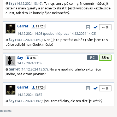
@
Say
(14.12.2024 13:46)
: To nejsi ani v půlce hry. Nicméně můžeš jít
čistě na main questy a značně to zkrátit. Jestli vyzobáváš každej side
quest, tak ti to ke konci přijde nekonečný.
Garret
11724
--
14.12.2024 14:03 (poslední úprava 14.12.2024 14:03)
@
Say
(14.12.2024 13:59)
: Není, je to prostě dlouhé :-) sám jsem to v
půlce odložil na několik měsíců
85
Say
4940
PC
14.12.2024 13:59
@
Garret
(14.12.2024 13:57)
: No a je náplní druhého aktu něco
jiného, než v tom prvním?
Garret
11724
--
14.12.2024 13:57
@
Say
(14.12.2024 13:46)
: jsou tam tři akty, ale ten třetí je krátký