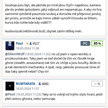
Souboje jsou fajn, ale jakmile po mně jdou čtyři+ najednou, kamera
jde do prdele způsobem, jaký odjinud ani nepamatuju. A aby mi hra
samotná vyloženě pauznula souboj a donutila mě přepnout postoj
jen proto, protože se kajsi mimo záběr vynořil čmouda se štítem,
kurva kdo tohle kde kdy viděl???
Audiovizuál (většinově) boží, zbytek zatím těžkej meh.
85
Paul
9527
PC
18.05.2024 11:38
@
SilentWolf
(18.05.2024 11:32)
: no už jsem v open worldu a
prozkoumávám. Taky jsem se teď dočetl že čím víc člověk hraje
ghost (stealth, assassinace) tak tím víc chčije a jsou bouřky. Bože to
je tak dementní mechanika. A spát, resp. jakkoliv posouvat time of
day taky zjevně nelze? Chjo tvl
--
BUMTARATA
4680
18.05.2024 11:37
@
Paul
(18.05.2024 11:23)
: Taky se to odvíjí od tvýho stylu hraní, jestli
jdeš cestou ghosta, nebo samuraje.