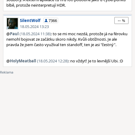
blbě, protože neinterpretují HDR.
--
SilentWolf
7366
18.05.2024 13:23
@
Paul
(18.05.2024 11:38)
: to se mi moc nezdá, protože já na férovku
nemohl bojovat ze začátku skoro nikdy. Kvůli obtížnosti. Je ale
pravda že jsem často využíval ten standoff, ten je asi "čestný".
@
HolyMeatball
(18.05.2024 12:28)
: no vždyť! Je to levnější Ubi. :D