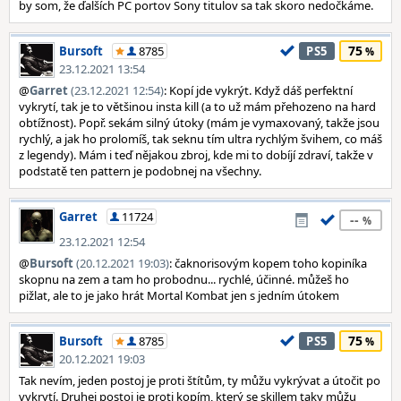
by som, že ďalších PC portov Sony titulov sa tak skoro nedočkáme.
75
Bursoft
8785
PS5
23.12.2021 13:54
@
Garret
(23.12.2021 12:54)
: Kopí jde vykrýt. Když dáš perfektní
vykrytí, tak je to většinou insta kill (a to už mám přehozeno na hard
obtížnost). Popř. sekám silný útoky (mám je vymaxovaný, takže jsou
rychlý, a jak ho prolomíš, tak seknu tím ultra rychlým švihem, co máš
z legendy). Mám i teď nějakou zbroj, kde mi to dobíjí zdraví, takže v
podstatě ten pattern je podobnej na všechny.
Garret
11724
--
23.12.2021 12:54
@
Bursoft
(20.12.2021 19:03)
: čaknorisovým kopem toho kopiníka
skopnu na zem a tam ho probodnu... rychlé, účinné. můžeš ho
pižlat, ale to je jako hrát Mortal Kombat jen s jedním útokem
75
Bursoft
8785
PS5
20.12.2021 19:03
Tak nevím, jeden postoj je proti štítům, ty můžu vykrývat a útočit po
vykrytí. Druhej postoj je proti kopím, který se skillem taky můžu