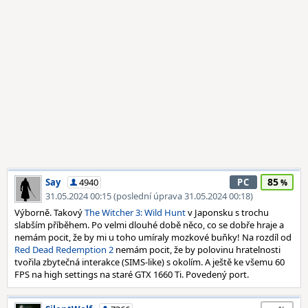
85
Say
4940
PC
31.05.2024 00:15 (poslední úprava 31.05.2024 00:18)
Výborně. Takový
The Witcher 3: Wild Hunt
v Japonsku s trochu
slabším příběhem. Po velmi dlouhé době něco, co se dobře hraje a
nemám pocit, že by mi u toho umíraly mozkové buňky! Na rozdíl od
Red Dead Redemption 2
nemám pocit, že by polovinu hratelnosti
tvořila zbytečná interakce (SIMS-like) s okolím. A ještě ke všemu 60
FPS na high settings na staré GTX 1660 Ti. Povedený port.