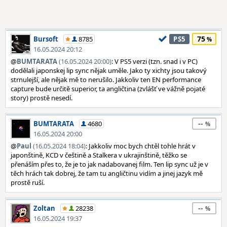
75
Bursoft
8785
PS5
16.05.2024 20:12
@
BUMTARATA
(16.05.2024 20:00)
: V PS5 verzi (tzn. snad i v PC)
dodělali japonskej lip sync nějak uměle. Jako ty xichty jsou takový
strnulejší, ale nějak mě to nerušilo. Jakkoliv ten EN performance
capture bude určitě superior, ta angličtina (zvlášť ve vážně pojaté
story) prostě nesedí.
--
BUMTARATA
4680
16.05.2024 20:00
@
Paul
(16.05.2024 18:04)
: Jakkoliv moc bych chtěl tohle hrát v
japonštině, KCD v češtině a Stalkera v ukrajinštině, těžko se
přenáším přes to, že je to jak nadabovanej film. Ten lip sync už je v
těch hrách tak dobrej, že tam tu angličtinu vidím a jinej jazyk mě
prostě ruší.
--
Zoltan
28238
16.05.2024 19:37