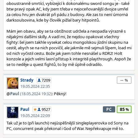
oboustranně smrtící, vybízející k dokonalému sword songu je - také
btw pravý opak AC, kdy jsem třeba v nejoceňovanější dvojce umřel
za celou hru jen dvakrát při pádu z budovy. Ale zas to není úmorná
darksoulsovina, kde by člověk pižlal bary hitpointů.
Mám jen obavu, aby se ta obtížnost udržela a neopadla výrazně s
nějakými dalšími skilly. A vadí mi, že nejdou opakovat všechny
fighty: šel jsem takhle vysekat celou mongolskou jízdní skupinu na
cestě, abych se na nich pocvičil, ale jakmile mě sejmuli šípem, load mi
od nich vyčistil cestu. Bože jak jsem tohle nesnášel u RDR2! Holt
konzole a jejich velmi laxní přístup k integritě playthrough. Aspoň že
se to neděje u quest fightů, to by mě úplně odradilo.
--
Strady
7209
19.05.2024 22:35
@
Paul
(18.05.2024 19:32)
: Pěkný!
85
Paul
9527
PC
19.05.2024 22:09
Tak už je to (při launchi) nejúspěšnější singleplayerovka od Sony na
PC, concurrent peak překonal i God of War. Nepřekvapuje mě to.