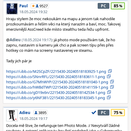
85
Paul
9527
PC
18.05.2024 19:32
Hraju stylem že moc nekoukám na mapu a jenom tak nahodile
prozkoumávám a řeším věci na který narazím a baví, moc. Takovej
imerzivnější AssCreed kde místo stealthu teda řežu upfront.
@
Adieu
(18.05.2024 19:17)
: já photo mode používám tak, že ho
zapnu, nastavim si kameru jak chci a pak screen típu přes přes
hotkey co mám na screeny nastavenej ve steamu.
Tady jich pár je
https://i.ibb.co/M2SCpZF/2215430-20240518183925-1.png
https://i.ibb.co/SNnrRFL/2215430-20240518183611-1.png
https://i.ibb.co/G7MhWYP/2215430-20240518181040-1.png
https://i.ibb.co/hWBdTWP/2215430-20240518141159-1.png
https://i.ibb.co/gD19x6n/2215430-20240518142534-1.png
https://i.ibb.co/y6NF381/2215430-20240518183345-1.png
75
Adieu
3895
PC
18.05.2024 19:17
Docela mě štve, že nefunguje ten Photo Mode. :/ Nevytváří žádné
soubory. A externí aplikace tu hru fotí podobně jako u Cyberpunku