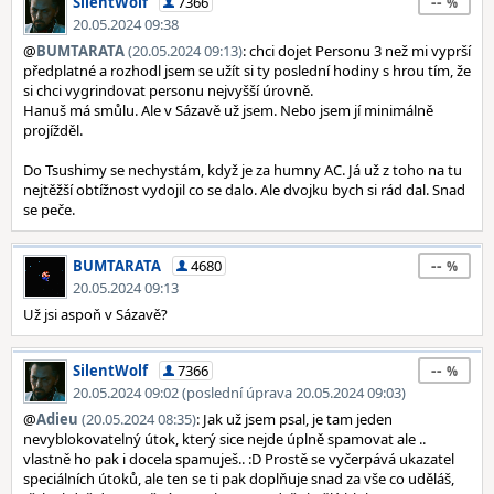
--
SilentWolf
7366
20.05.2024 09:38
@
BUMTARATA
(20.05.2024 09:13)
: chci dojet Personu 3 než mi vyprší
předplatné a rozhodl jsem se užít si ty poslední hodiny s hrou tím, že
si chci vygrindovat personu nejvyšší úrovně.
Hanuš má smůlu. Ale v Sázavě už jsem. Nebo jsem jí minimálně
projížděl.
Do Tsushimy se nechystám, když je za humny AC. Já už z toho na tu
nejtěžší obtížnost vydojil co se dalo. Ale dvojku bych si rád dal. Snad
se peče.
--
BUMTARATA
4680
20.05.2024 09:13
Už jsi aspoň v Sázavě?
--
SilentWolf
7366
20.05.2024 09:02 (poslední úprava 20.05.2024 09:03)
@
Adieu
(20.05.2024 08:35)
: Jak už jsem psal, je tam jeden
nevyblokovatelný útok, který sice nejde úplně spamovat ale ..
vlastně ho pak i docela spamuješ.. :D Prostě se vyčerpává ukazatel
speciálních útoků, ale ten se ti pak doplňuje snad za vše co uděláš,