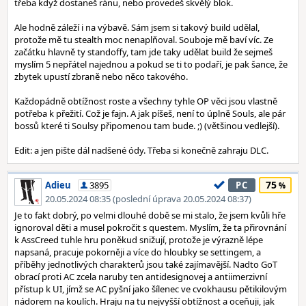
třeba když dostaneš ránu, nebo provedeš skvělý blok.
Ale hodně záleží i na výbavě. Sám jsem si takový build udělal,
protože mě tu stealth moc nenaplňoval. Souboje mě baví víc. Ze
začátku hlavně ty standoffy, tam jde taky udělat build že sejmeš
myslím 5 nepřátel najednou a pokud se ti to podaří, je pak šance, že
zbytek upustí zbraně nebo něco takového.
Každopádně obtížnost roste a všechny tyhle OP věci jsou vlastně
potřeba k přežití. Což je fajn. A jak píšeš, není to úplně Souls, ale pár
bossů které ti Soulsy připomenou tam bude. ;) (většinou vedlejší).
Edit: a jen pište dál nadšené ódy. Třeba si konečně zahraju DLC.
75
Adieu
3895
PC
20.05.2024 08:35 (poslední úprava 20.05.2024 08:37)
Je to fakt dobrý, po velmi dlouhé době se mi stalo, že jsem kvůli hře
ignoroval děti a musel pokročit s questem. Myslím, že ta přirovnání
k AssCreed tuhle hru poněkud snižují, protože je výrazně lépe
napsaná, pracuje pokorněji a více do hloubky se settingem, a
příběhy jednotlivých charakterů jsou také zajímavější. Nadto GoT
obrací proti AC zcela naruby ten antidesignovej a antiimerzivní
přístup k UI, jímž se AC pyšní jako šílenec ve cvokhausu pětikilovým
nádorem na koulích. Hraju na tu nejvyšší obtížnost a oceňuji, jak