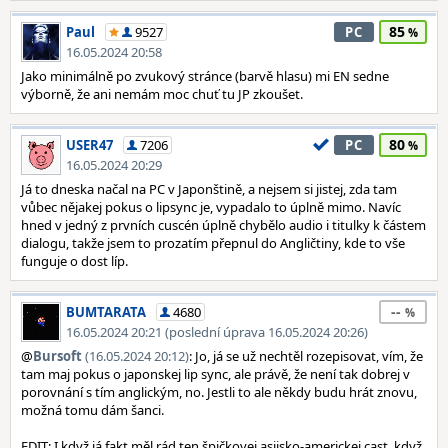
85
Paul
9527
PC
16.05.2024 20:58
Jako minimálně po zvukový stránce (barvě hlasu) mi EN sedne
výborně, že ani nemám moc chuť tu JP zkoušet.
80
USER47
7206
PC
16.05.2024 20:29
Já to dneska načal na PC v Japonštině, a nejsem si jistej, zda tam
vůbec nějakej pokus o lipsync je, vypadalo to úplně mimo. Navíc
hned v jedný z prvních cuscén úplně chybělo audio i titulky k částem
dialogu, takže jsem to prozatím přepnul do Angličtiny, kde to vše
funguje o dost líp.
--
BUMTARATA
4680
16.05.2024 20:21 (poslední úprava 16.05.2024 20:26)
@
Bursoft
(16.05.2024 20:12)
: Jo, já se už nechtěl rozepisovat, vím, že
tam maj pokus o japonskej lip sync, ale právě, že není tak dobrej v
porovnání s tím anglickým, no. Jestli to ale někdy budu hrát znovu,
možná tomu dám šanci.
EDIT: I když já fakt měl rád ten špičkovej asijsko-americkej cast, když