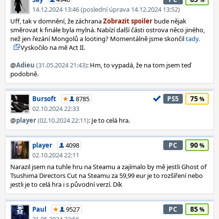
14.12.2024 13:46 (poslední úprava 14.12.2024 13:52)
Uff, tak v domnění, že záchrana
bude nějak
směrovat k finále byla mylná. Nabízí další části ostrova něco jiného,
než jen řezání Mongolů a looting? Momentálně jsme skončil
tady.
Vyskočilo na mě Act II.
@
Adieu
(31.05.2024 21:43)
: Hm, to vypadá, že na tom jsem teď
podobně.
75
Bursoft
8785
PS5
02.10.2024 22:33
@
player
(02.10.2024 22:11)
: Je to celá hra.
90
player
4098
PC
02.10.2024 22:11
Narazil jsem na tuhle hru na Steamu a zajímalo by mě jestli Ghost of
Tsushima Directors Cut na Steamu za 59,99 eur je to rozšíření nebo
jestli je to celá hra i s původní verzí. Dík
85
Paul
9527
PC