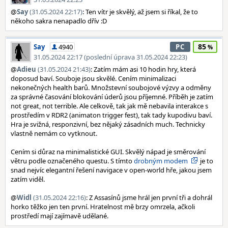
@
Say
(31.05.2024 22:17)
: Ten vítr je skvělý, až jsem si říkal, že to
někoho sakra nenapadlo dřív :D
85
Say
4940
PC
31.05.2024 22:17 (poslední úprava 31.05.2024 22:23)
@
Adieu
(31.05.2024 21:43)
: Zatím mám asi 10 hodin hry, která
doposud baví. Souboje jsou skvělé. Cením minimalizaci
nekonečných health barů. Množstevní soubojové výzvy a odměny
za správné časování blokování úderů jsou příjemné. Příběh je zatím
not great, not terrible. Ale celkově, tak jak mě nebavila interakce s
prostředím v RDR2 (animaton trigger fest), tak tady kupodivu baví.
Hra je svižná, responzivní, bez nějaký zásadních much. Technicky
vlastně nemám co vytknout.
Cením si důraz na minimalistické GUI. Skvělý nápad je směrování
větru podle označeného questu. S tímto
drobným modem
je to
snad nejvíc elegantní řešení navigace v open-world hře, jakou jsem
zatím viděl.
@
Widl
(31.05.2024 22:16)
: Z Assasínů jsme hrál jen první tři a dohrál
horko těžko jen ten první. Hratelnost mě brzy omrzela, ačkoli
prostředí mají zajímavě udělané.