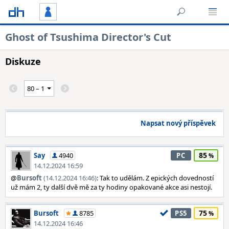
Ghost of Tsushima Director's Cut
Diskuze
Napsat nový příspěvek
85
Say
4940
PC
14.12.2024 16:59
@
Bursoft
(14.12.2024 16:46)
: Tak to udělám. Z epických dovedností
už mám 2, ty další dvě mě za ty hodiny opakované akce asi nestojí.
75
Bursoft
8785
PS5
14.12.2024 16:46