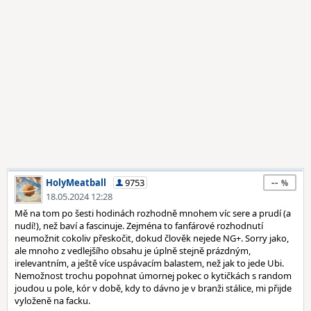
--
HolyMeatball
9753
18.05.2024 12:28
Mě na tom po šesti hodinách rozhodně mnohem víc sere a prudí (a
nudí!), než baví a fascinuje. Zejména to fanfárové rozhodnutí
neumožnit cokoliv přeskočit, dokud člověk nejede NG+. Sorry jako,
ale mnoho z vedlejšího obsahu je úplně stejně prázdným,
irelevantním, a ještě více uspávacím balastem, než jak to jede Ubi.
Nemožnost trochu popohnat úmornej pokec o kytičkách s random
joudou u pole, kór v době, kdy to dávno je v branži stálice, mi přijde
vyloženě na facku.