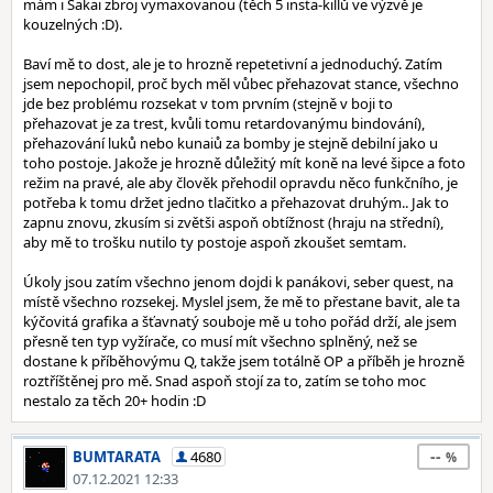
mám i Sakai zbroj vymaxovanou (těch 5 insta-killů ve výzvě je
kouzelných :D).
Baví mě to dost, ale je to hrozně repetetivní a jednoduchý. Zatím
jsem nepochopil, proč bych měl vůbec přehazovat stance, všechno
jde bez problému rozsekat v tom prvním (stejně v boji to
přehazovat je za trest, kvůli tomu retardovanýmu bindování),
přehazování luků nebo kunaiů za bomby je stejně debilní jako u
toho postoje. Jakože je hrozně důležitý mít koně na levé šipce a foto
režim na pravé, ale aby člověk přehodil opravdu něco funkčního, je
potřeba k tomu držet jedno tlačitko a přehazovat druhým.. Jak to
zapnu znovu, zkusím si zvětši aspoň obtížnost (hraju na střední),
aby mě to trošku nutilo ty postoje aspoň zkoušet semtam.
Úkoly jsou zatím všechno jenom dojdi k panákovi, seber quest, na
místě všechno rozsekej. Myslel jsem, že mě to přestane bavit, ale ta
kýčovitá grafika a šťavnatý souboje mě u toho pořád drží, ale jsem
přesně ten typ vyžírače, co musí mít všechno splněný, než se
dostane k příběhovýmu Q, takže jsem totálně OP a příběh je hrozně
roztříštěnej pro mě. Snad aspoň stojí za to, zatím se toho moc
nestalo za těch 20+ hodin :D
--
BUMTARATA
4680
07.12.2021 12:33