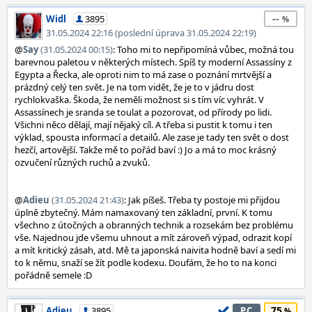
--
Widl
3895
31.05.2024 22:16 (poslední úprava 31.05.2024 22:19)
@
Say
(31.05.2024 00:15)
: Toho mi to nepřipomíná vůbec, možná tou
barevnou paletou v některých místech. Spíš ty moderní Assassíny z
Egypta a Řecka, ale oproti nim to má zase o poznání mrtvější a
prázdný celý ten svět. Je na tom vidět, že je to v jádru dost
rychlokvaška. Škoda, že neměli možnost si s tím víc vyhrát. V
Assassínech je sranda se toulat a pozorovat, od přírody po lidi.
Všichni něco dělají, mají nějaký cíl. A třeba si pustit k tomu i ten
výklad, spousta informací a detailů. Ale zase je tady ten svět o dost
hezčí, artovější. Takže mě to pořád baví :) Jo a má to moc krásný
ozvučení různých ruchů a zvuků.
@
Adieu
(31.05.2024 21:43)
: Jak píšeš. Třeba ty postoje mi přijdou
úplně zbytečný. Mám namaxovaný ten základní, první. K tomu
všechno z útočných a obranných technik a rozsekám bez problému
vše. Najednou jde všemu uhnout a mít zároveň výpad, odrazit kopí
a mít kritický zásah, atd. Mě ta japonská naivita hodně baví a sedí mi
to k němu, snaží se žít podle kodexu. Doufám, že ho to na konci
pořádně semele :D
75
Adieu
3895
PC