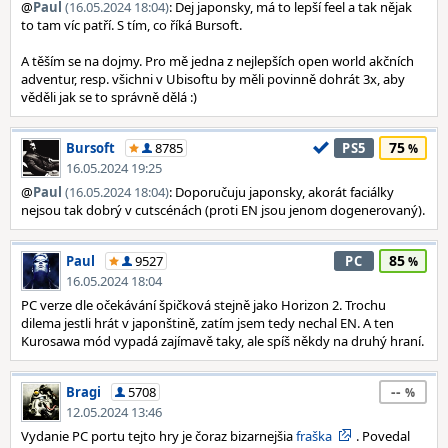
@
Paul
(16.05.2024 18:04)
: Dej japonsky, má to lepší feel a tak nějak
to tam víc patří. S tím, co říká Bursoft.
A těším se na dojmy. Pro mě jedna z nejlepších open world akčních
adventur, resp. všichni v Ubisoftu by měli povinně dohrát 3x, aby
věděli jak se to správně dělá :)
75
Bursoft
8785
PS5
16.05.2024 19:25
@
Paul
(16.05.2024 18:04)
: Doporučuju japonsky, akorát faciálky
nejsou tak dobrý v cutscénách (proti EN jsou jenom dogenerovaný).
85
Paul
9527
PC
16.05.2024 18:04
PC verze dle očekávání špičková stejně jako Horizon 2. Trochu
dilema jestli hrát v japonštině, zatím jsem tedy nechal EN. A ten
Kurosawa mód vypadá zajímavě taky, ale spíš někdy na druhý hraní.
--
Bragi
5708
12.05.2024 13:46
Vydanie PC portu tejto hry je čoraz bizarnejšia
fraška
. Povedal