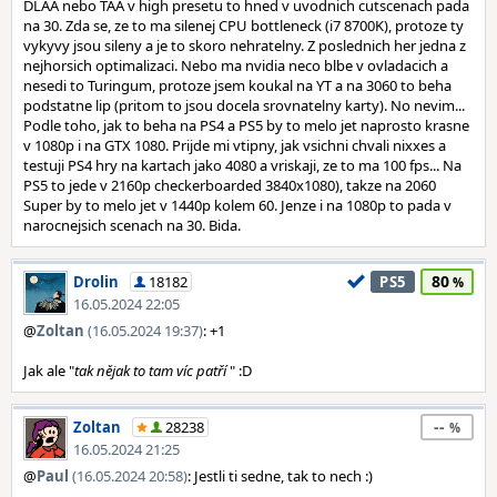
DLAA nebo TAA v high presetu to hned v uvodnich cutscenach pada
na 30. Zda se, ze to ma silenej CPU bottleneck (i7 8700K), protoze ty
vykyvy jsou sileny a je to skoro nehratelny. Z poslednich her jedna z
nejhorsich optimalizaci. Nebo ma nvidia neco blbe v ovladacich a
nesedi to Turingum, protoze jsem koukal na YT a na 3060 to beha
podstatne lip (pritom to jsou docela srovnatelny karty). No nevim...
Podle toho, jak to beha na PS4 a PS5 by to melo jet naprosto krasne
v 1080p i na GTX 1080. Prijde mi vtipny, jak vsichni chvali nixxes a
testuji PS4 hry na kartach jako 4080 a vriskaji, ze to ma 100 fps... Na
PS5 to jede v 2160p checkerboarded 3840x1080), takze na 2060
Super by to melo jet v 1440p kolem 60. Jenze i na 1080p to pada v
narocnejsich scenach na 30. Bida.
80
Drolin
18182
PS5
16.05.2024 22:05
@
Zoltan
(16.05.2024 19:37)
: +1
Jak ale "
tak nějak to tam víc patří
" :D
--
Zoltan
28238
16.05.2024 21:25
@
Paul
(16.05.2024 20:58)
: Jestli ti sedne, tak to nech :)