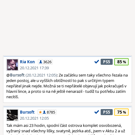
85
Ria Kon
3626
PS5
20.12.2021 17:39
@
Bursoft
(20.12.2021 12:05)
: Ze začátku sem taky všechno řezala na
jeden postoj, ale u vyšších obtížností to pak s určitým typem
nepřátel jinak nejde. Možná se ti nepřátelé objevují jak pokračuješ v
hlavní lince, a proto si na ně ještě nenarazil - tudíž tu potřebu zatím
necítíš.
75
Bursoft
8785
PS5
20.12.2021 12:05
Tak mám asi 23 hodin, spodní část ostrova komplet osvobozená,
vyžraný snad všechny lišky, svatyně, jezírka atd., jsem v Aktu 2 a už