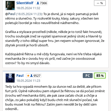
--
SilentWolf
7366
18.05.2024 11:32
@
Paul
(18.05.2024 11:23)
: To je divné, já si nejvíc pamatuji právě
větrno a slunečno. Ty rozkvetlé louky, klasy, sakury, všechen ten
poletující bordel je něco neuvěřitelně nádherného.
Grafika a stylizace prostředí (někde, někde je to totiž fakt hnusné),
trochu souboják (než se vyplatí spamovat jediný útok) a hlavně ty
standoffy z toho dělají super hru. Jen nejsem schopen ignorovat, že
zbytek prostě je horší ubisoft.
Každopádně flétna u mě vždy fungovala, není ve hře třeba nějaká
mechanika že v úvodu hry víc prší, než začne Jin osvobozovat
ostrov? To by mi smysl dávalo.
85
Paul
9527
PC
18.05.2024 11:23
Tedy ta hra vypadá mnohem líp za slunce než za deště, ale přitom
furt prší. Úplně náhodou jsem objevil že flétnou se dá počasí změnit
(trochu wtf mechanika tbh), ale pak zase začalo chcát a chčije a
chčije...to jako pokaždý když budu chtít mít sluneční počasí, tak
budu muset hrát na flétnu? Zatím jsem neviděl že by déšť sám
odezněl..