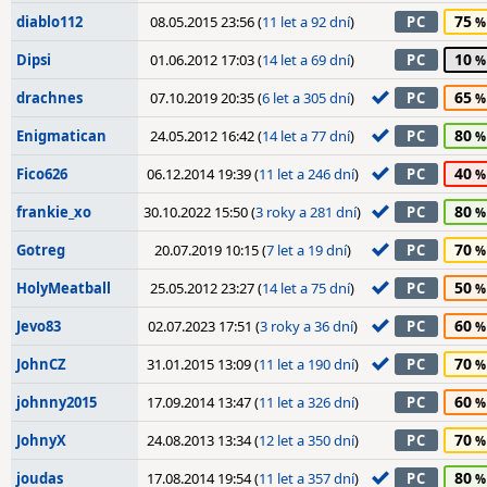
75
diablo112
08.05.2015 23:56 (
11 let a 92 dní
)
PC
10
Dipsi
01.06.2012 17:03 (
14 let a 69 dní
)
PC
65
drachnes
07.10.2019 20:35 (
6 let a 305 dní
)
PC
80
Enigmatican
24.05.2012 16:42 (
14 let a 77 dní
)
PC
40
Fico626
06.12.2014 19:39 (
11 let a 246 dní
)
PC
80
frankie_xo
30.10.2022 15:50 (
3 roky a 281 dní
)
PC
70
Gotreg
20.07.2019 10:15 (
7 let a 19 dní
)
PC
50
HolyMeatball
25.05.2012 23:27 (
14 let a 75 dní
)
PC
60
Jevo83
02.07.2023 17:51 (
3 roky a 36 dní
)
PC
70
JohnCZ
31.01.2015 13:09 (
11 let a 190 dní
)
PC
60
johnny2015
17.09.2014 13:47 (
11 let a 326 dní
)
PC
70
JohnyX
24.08.2013 13:34 (
12 let a 350 dní
)
PC
80
joudas
17.08.2014 19:54 (
11 let a 357 dní
)
PC