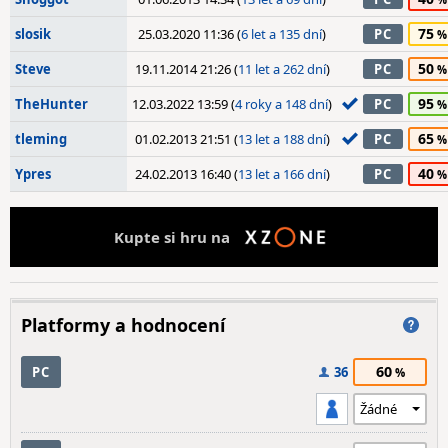
75
slosik
25.03.2020 11:36 (
6 let a 135 dní
)
PC
50
Steve
19.11.2014 21:26 (
11 let a 262 dní
)
PC
95
TheHunter
12.03.2022 13:59 (
4 roky a 148 dní
)
PC
65
tleming
01.02.2013 21:51 (
13 let a 188 dní
)
PC
40
Ypres
24.02.2013 16:40 (
13 let a 166 dní
)
PC
Kupte si hru na
Platformy a hodnocení
60
PC
36