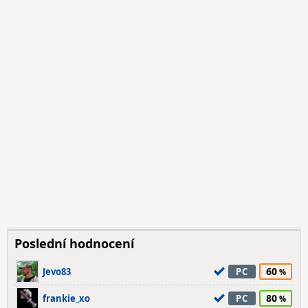
Poslední hodnocení
60
Jevo83
PC
80
frankie_xo
PC