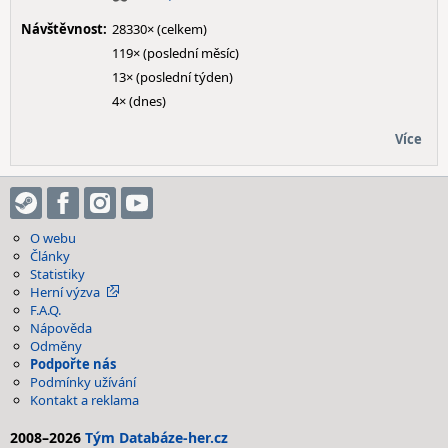
Návštěvnost:
28330× (celkem)
119× (poslední měsíc)
13× (poslední týden)
4× (dnes)
Více
O webu
Články
Statistiky
Herní výzva
F.A.Q.
Nápověda
Odměny
Podpořte nás
Podmínky užívání
Kontakt a reklama
2008–2026
Tým Databáze-her.cz