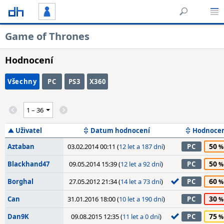
Game of Thrones
Hodnocení
Všechny
PC
PS3
X360
Uživatel
Datum hodnocení
Hodnoce
50
Aztaban
03.02.2014 00:11 (
12 let a 187 dní
)
PC
50
Blackhand47
09.05.2014 15:39 (
12 let a 92 dní
)
PC
60
Borghal
27.05.2012 21:34 (
14 let a 73 dní
)
PC
30
Can
31.01.2016 18:00 (
10 let a 190 dní
)
PC
75
Dan9K
09.08.2015 12:35 (
11 let a 0 dní
)
PC