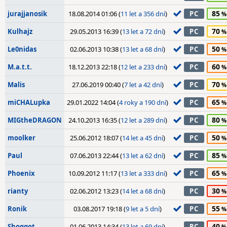
85
jurajjanosik
18.08.2014 01:06 (
11 let a 356 dní
)
PC
70
Kulhajz
29.05.2013 16:39 (
13 let a 72 dní
)
PC
50
Le0nidas
02.06.2013 10:38 (
13 let a 68 dní
)
PC
60
M.a.t.t.
18.12.2013 22:18 (
12 let a 233 dní
)
PC
70
Malis
27.06.2019 00:40 (
7 let a 42 dní
)
PC
65
miCHALupka
29.01.2022 14:04 (
4 roky a 190 dní
)
PC
80
MIGtheDRAGON
24.10.2013 16:35 (
12 let a 289 dní
)
PC
50
moolker
25.06.2012 18:07 (
14 let a 45 dní
)
PC
85
Paul
07.06.2013 22:44 (
13 let a 62 dní
)
PC
65
Phoenix
10.09.2012 11:17 (
13 let a 333 dní
)
PC
30
rianty
02.06.2012 13:23 (
14 let a 68 dní
)
PC
55
Ronik
03.08.2017 19:18 (
9 let a 5 dní
)
PC
40
Shoggot
01.06.2013 14:34 (
13 let a 69 dní
)
PC