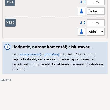
--
PS3
0
--
X360
0
Hodnotit, napsat komentář, diskutovat…
Jako
zaregistrovaný
a
přihlášený
uživatel můžete tuto hru
nejen ohodnotit, ale také k ní případně napsat komentář,
diskutovat o ní či ji zařadit do některého ze seznamů (vlastním,
chci atd.).