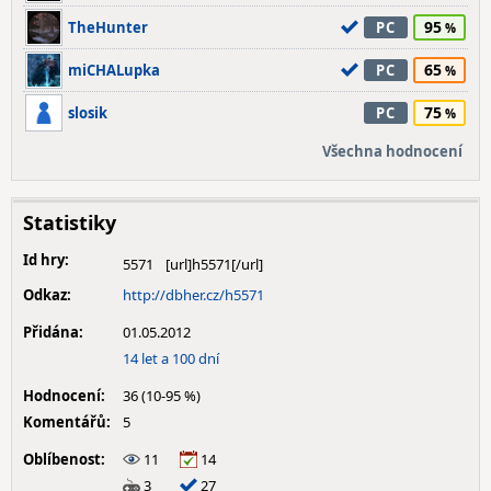
95
TheHunter
PC
65
miCHALupka
PC
75
slosik
PC
Všechna hodnocení
Statistiky
Id hry:
5571
Odkaz:
http://dbher.cz/h5571
Přidána:
01.05.2012
14 let a 100 dní
Hodnocení:
36 (10-95 %)
Komentářů:
5
Oblíbenost:
11
14
3
27