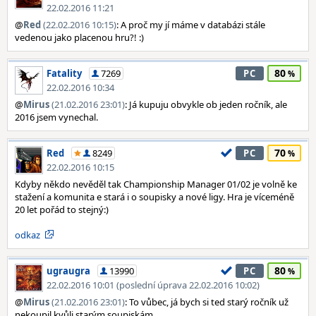
22.02.2016 11:21
@
Red
(22.02.2016 10:15)
: A proč my jí máme v databázi stále
vedenou jako placenou hru?! :)
80
Fatality
7269
PC
22.02.2016 10:34
@
Mirus
(21.02.2016 23:01)
: Já kupuju obvykle ob jeden ročník, ale
2016 jsem vynechal.
70
Red
8249
PC
22.02.2016 10:15
Kdyby někdo nevěděl tak Championship Manager 01/02 je volně ke
stažení a komunita e stará i o soupisky a nové ligy. Hra je víceméně
20 let pořád to stejný:)
odkaz
80
ugraugra
13990
PC
22.02.2016 10:01 (poslední úprava 22.02.2016 10:02)
@
Mirus
(21.02.2016 23:01)
: To vůbec, já bych si ted starý ročník už
nekoupil kvůli starým soupiskám.