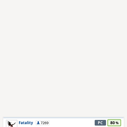
80
Fatality
7269
PC