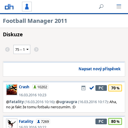
Football Manager 2011
Diskuze
Napsat nový příspěvek
Crash
10202
70
PC
16.03.2016 10:23
@
Fatality
(16.03.2016 10:16)
: @
ugraugra
(16.03.2016 10:17)
: Aha,
no je fakt že tomu fotbalu nerozumím. :D
80
Fatality
7269
PC
16.03.2016 10:22