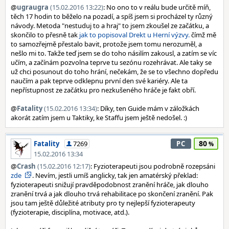
@
ugraugra
(15.02.2016 13:22)
: No ono to v reálu bude určitě míň,
těch 17 hodin to běželo na pozadí, a spíš jsem si procházel ty různý
návody. Metoda "nestuduj to a hraj" to jsem zkoušel ze začátku, a
skončilo to přesně tak
jak to popisoval Drekt u Herní výzvy.
čímž mě
to samozřejmě přestalo bavit, protože jsem tomu nerozuměl, a
nešlo mi to. Takže teď jsem se do toho násilím zakousl, a zatím se víc
učím, a začínám pozvolna teprve tu sezónu rozehrávat. Ale taky se
už chci posunout do toho hrání, nečekám, že se to všechno dopředu
naučím a pak teprve odklepnu první den své kariéry. Ale ta
nepřístupnost ze začátku pro nezkušeného hráče je fakt obří.
@
Fatality
(15.02.2016 13:34)
: Díky, ten Guide mám v záložkách
akorát zatím jsem u Taktiky, ke Staffu jsem ještě nedošel. :)
80
Fatality
7269
PC
15.02.2016 13:34
@
Crash
(15.02.2016 12:17)
: Fyzioterapeuti jsou podrobně rozepsáni
zde
. Nevím, jestli umíš anglicky, tak jen amatérský překlad:
fyzioterapeuti snižují pravděpodobnost zranění hráče, jak dlouho
zranění trvá a jak dlouho trvá rehabilitace po skončení zranění. Pak
jsou tam ještě důležité atributy pro ty nejlepší fyzioterapeuty
(fyzioterapie, disciplína, motivace, atd.).