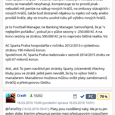
tomu se manažeři nevyhazují. Kompenzuje se to prostě jinak -
nebudeš mít peníze na nákup nových hráčů, na smlouvy stávajících i
nových hráčů, takže buď dostaneš nějakou tu injekci od rady anebo
prodáš hráče, aby sis trochu uvolnil ruku při výběru nových hráčů.
Je to Football Manager, ne Banking Manager. Samozřejmě, že je "v
nejlepším pořádku", pokud jsi v půlce sezony v -250.000 Kč. A na
konci sezóny se ztrátou 500.000 Kč. Je to naprosto běžná realita. Viz
AC Sparta Praha hospodařila v ročníku 2012/2013 s výslednou
ztrátou 190 milionů korun.
Společnost AC Sparta Praha realizovala v sezoně 2014/2015 ztrátu ve
výši 67 milionů korun.
Atd., atd. To jsem navštívil jen stránky Sparty. (víceméně) Všechny
kluby jsou ve ztrátě. Ještě jsem neviděl, že by to výbor řešil s
manažerem. Manažerovi mužstva můžou snížit platy zaměstnanců
(hráčů) a přestupovou částku.
Crash
10202
70
PC
16.03.2016 10:00 (poslední úprava 16.03.2016 10:01)
@
Fatality
(16.03.2016 09:41)
: Platy jsou rozdělený taky. Ale je tu jen
jeden slider, kterým přesunuji peníze mezi přestupovým rozpočtem