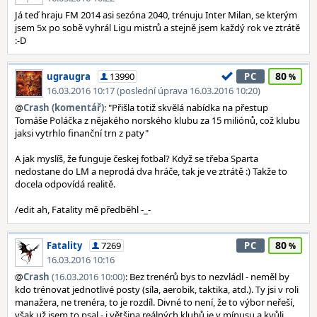
Já teď hraju FM 2014 asi sezóna 2040, trénuju Inter Milan, se kterým
jsem 5x po sobě vyhrál Ligu mistrů a stejně jsem každý rok ve ztrátě
:-D
80
ugraugra
13990
PC
16.03.2016 10:17 (poslední úprava 16.03.2016 10:20)
@
Crash (komentář)
: "Přišla totiž skvělá nabídka na přestup
Tomáše Poláčka z nějakého norského klubu za 15 miliónů, což klubu
jaksi vytrhlo finanční trn z paty"
A jak myslíš, že funguje českej fotbal? Když se třeba Sparta
nedostane do LM a neprodá dva hráče, tak je ve ztrátě :) Takže to
docela odpovídá realitě.
/edit ah, Fatality mě předběhl -_-
80
Fatality
7269
PC
16.03.2016 10:16
@
Crash
(16.03.2016 10:00)
: Bez trenérů bys to nezvládl - neměl by
kdo trénovat jednotlivé posty (síla, aerobik, taktika, atd.). Ty jsi v roli
manažera, ne trenéra, to je rozdíl. Divné to není, že to výbor neřeší,
však už jsem to psal - i většina reálných klubů je v mínusu a kvůli