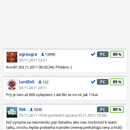
80
ugraugra
13990
PC
05.11.2011 13:21
Kovi81 (03.11.2011 00:32:34): Přidáno :)
85
LordZeli
122
PC
03.11.2011 20:11
Prý je tam až 800 vylepšení :) ale líbí se mi víc jak 11ka!
80
Ebb
5039
PC
03.11.2011 19:56 (poslední úprava 03.11.2011 19:56)
Nič vyrazne sa nezmenilo, pár detailov ako viac možností k team
talku, trochu lepšie prebieha transfer (menej preháňajú ceny a hráči