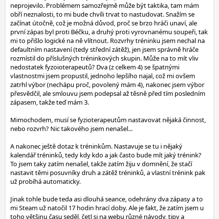
neprojevilo. Problémem samozřejmě může být taktika, tam mám
obří neznalosti, to mi bude chvíli trvat to nastudovat. Snažím se
začínat útočně, což je možná důvod, proč se brzo hráči unaví, ale
první zápas byl proti Béčku, a druhý proti vyrovnanému soupeři, tak
mi to přišlo logické na ně vlítnout. Rozvrhy tréninku jsem nechal na
defaultním nastavení (tedy střední zátěž), jen jsem správně hráče
rozmístil do příslušných tréninkových skupin. Může na to mít vliv
nedostatek fyzoioterapeutů? Dva (z celkem 4) se špatnými
vlastnostmi jsem propustil, jednoho lepšího najal, což mi ovšem
zatrhl výbor (nechápu proč, povolený mám 4), nakonec jsem výbor
přesvědčil, ale smlouvu jsem podepsal až těsně před tím posledním
zápasem, takže teď mám 3.
Mimochodem, musí se fyzioterapeutům nastavovat nějaká činnost,
nebo rozvrh? Nic takového jsem nenašel...
A nakonec ještě dotaz k tréninkům. Nastavuje se tu i nějaký
kalendář tréninků, tedy kdy kdo a jak často bude mít jaký trénink?
To jsem taky zatím nenašel, takže zatím žiju v domnění, že stačí
nastavit těmi posuvníky druh a zátěž tréninků, a vlastní trénink pak
už probíhá automaticky.
Jinak tohle bude teda asi dlouhá seance, odehrány dva zápasy a to
mi Steam už natočil 17 hodin hrací doby. Ale je fakt, že zatím jsem u
toho většinu času seděl, četl si na webu různé návody, tipy a