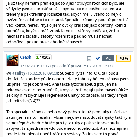
Já už taky nemám přehled jak to v jednotlivých ročnících bylo, ale
vždycky jsem se prostě snažil najmout co nejlepšího asistenta a
trenéry a pak tréniing rozházel tak, abych měl u všeho co nejvíc
hvězdiček a dál se o to nestaral. Speciální tréningy jsou už pokročilá
věc, kterou neřeš. Physio jsem dycky bral spíš jako doktory, kteří ti
pomůžou, když se hráči zraní. Kondici hráče vylepšíš tak, že ho
necháš na začátku sezony rozehrát a pak ho musíš nechat
odpočívat, pokud hraje v hodně zápasech.
Crash
10202
70
PC
15.02.2016 12:17 (poslední úprava 15.02.2016 12:17)
@
Fatality
(15.02.2016 09:20)
: Super, díky za info. OK, tak budu
doufat, že kondice půjde nahoru. Na ty tabulky během zápasu jsem
už přišel, to je dobrá věc. Aha takže fyzioterapeuti jsou jen na
rekonvalescenci po zranění? Já myslel že fungují i jako maséři, čili že
se díky nim zrychluje i regenerace únavy po zápase. Má tedy smysl
jich mít více (3-4)??
Ten speciální trénink a nebo nový pohyb, to už jsem taky našel, ale
zatím jsem na to nešahal. Musím nejdřív nastudovat nějaký taktiky a
samozřejmě vhodné hráče pro ty taktiky a pak se teprve budu
zabývat tím, jestli se někdo bude něco nového učit. A samozřejmě i
podle toho hledat nové hráče do sestavy. Zatím jsem to právě