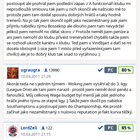
postoupit ale prohrál jsem podlední zápas :/ A funkcionáři klubu mi
neprodloužili smlouvu tak jsem u nich skončil ale naštvalo mě to
protože jsem tam dodal spoustu dobrých hráčů a taky hodně
trenerů. No jo tak jsem skončil opět jako nezaměstnaný pak jsem
přijmlu nabídku týmu Bossekop ale dlouho jsem tam nevydržel
jelikož jsem nemohl nic dělat skoro :/ Protože neměl jsem peníze a
ani jsem nemohl do klubu přivést trenéry(kteří chyběli) takže jsem
se rozhodl ukončit kariéru v klubu. Teď jsem u Vindbjart a daří se mi
docela obstojně :) sice jsem 1 místo před vyřazením(jsem tam
chvíli:)) ale je to dobrý klub tak snad to vytáhnou :)
80
ugraugra
13990
PC
10.03.2011 21:29
Akorát teda ne s jedním týmem - Woking jsem vytáhl až do 3. ligy
(League One) ale tam jsem narazil - prostě jsem neměl dost peněz a
fanoušků. Můj celkovej Wage budget byl menší jak plat jednoho
hráče jiného týmu ze stejné ligy :) Takže jsem skočil po nabídce
Southamptonu a postoupil jsem do Championship. Ale prostě
začínat jako nezaměstnaný s nulovou reputation je fakt kurva těžký.
85
LordZeli
122
PC
10.03.2011 21:15