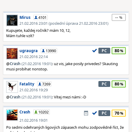
--
Mirus
4101
21.02.2016 23:01 (poslední úprava 21.02.2016 23:01)
Kupujete, každej ročník? mám 10, 12,
Mám tuhle vzít?
80
ugraugra
13990
PC
21.02.2016 22:14
@
Crash
(21.02.2016 19:01)
: uz vis, jake posily privedes? Skauting
musi probihat nonstop.
80
Fatality
7269
PC
21.02.2016 19:29
@
Crash
(21.02.2016 19:01)
: Vítej mezi námi :-D
Crash
10202
70
PC
21.02.2016 19:01
Po sedmi odehraných ligových zápasech mohu zodpovědně říct, že