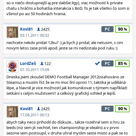
sú o niečo dostupnejší aj pre slabšie ligy), viac možností k private
chatu s hráčmi a bohatšia interakcia s BoD. To je tak všetko čo som si
všimol po asi 50 hodinách hrania.
90
Kovi81
2425
PC
03.11.2011 00:32
nechcete nekdo pridat 12ku? :) ja bych ji pridal, ale netusim, s cim
novym letos zase prisli apod. jeste se mi nedostala pod ruku :)
85
LordZeli
122
PC
07.10.2011 15:09
Dneska jsem zkoušel DEMO Football Manager 2012(stahováno ze
Steamu) a musím říct že se mi moc líní oproti 11, taktika je uděláná
lépe, a hlavně je více možností jak komunikovat s týmem například:
setkání s celým mužstvem!! a celkový grafický vzhled je lepší.
90
Kovi81
2425
PC
17.08.2011 00:13
abych taky neco prihodil do diskuze... takze rozehral sem si hru za
leeds (niz sem jit nechtel, ten championship je idealni) a v prvni
sezone sem postoupil, v druhe uhral myslim seste misto a pak se to