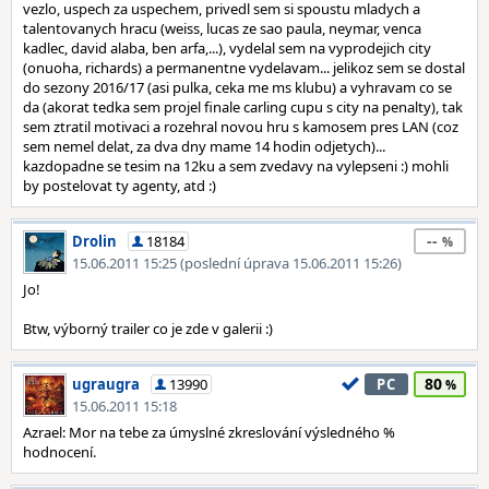
vezlo, uspech za uspechem, privedl sem si spoustu mladych a
talentovanych hracu (weiss, lucas ze sao paula, neymar, venca
kadlec, david alaba, ben arfa,...), vydelal sem na vyprodejich city
(onuoha, richards) a permanentne vydelavam... jelikoz sem se dostal
do sezony 2016/17 (asi pulka, ceka me ms klubu) a vyhravam co se
da (akorat tedka sem projel finale carling cupu s city na penalty), tak
sem ztratil motivaci a rozehral novou hru s kamosem pres LAN (coz
sem nemel delat, za dva dny mame 14 hodin odjetych)...
kazdopadne se tesim na 12ku a sem zvedavy na vylepseni :) mohli
by postelovat ty agenty, atd :)
--
Drolin
18184
15.06.2011 15:25 (poslední úprava 15.06.2011 15:26)
Jo!
Btw, výborný trailer co je zde v galerii :)
80
ugraugra
13990
PC
15.06.2011 15:18
Azrael: Mor na tebe za úmyslné zkreslování výsledného %
hodnocení.