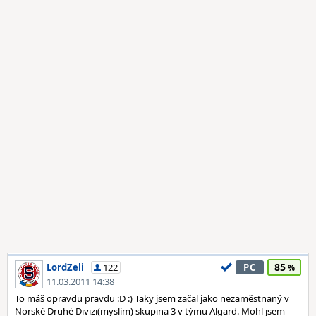
85
LordZeli
122
PC
11.03.2011 14:38
To máš opravdu pravdu :D :) Taky jsem začal jako nezaměstnaný v
Norské Druhé Divizi(myslím) skupina 3 v týmu Algard. Mohl jsem