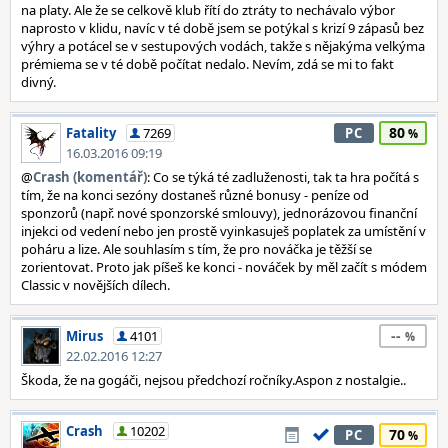
na platy. Ale že se celkově klub řítí do ztráty to nechávalo výbor
naprosto v klidu, navíc v té době jsem se potýkal s krizí 9 zápasů bez
výhry a potácel se v sestupových vodách, takže s nějakýma velkýma
prémiema se v té době počítat nedalo. Nevím, zdá se mi to fakt
divný.
80
Fatality
7269
PC
16.03.2016 09:19
@
Crash (komentář)
: Co se týká té zadluženosti, tak ta hra počítá s
tím, že na konci sezóny dostaneš různé bonusy - peníze od
sponzorů (např. nové sponzorské smlouvy), jednorázovou finanční
injekci od vedení nebo jen prostě vyinkasuješ poplatek za umístění v
poháru a lize. Ale souhlasím s tím, že pro nováčka je těžší se
zorientovat. Proto jak píšeš ke konci - nováček by měl začít s módem
Classic v novějších dílech.
--
Mirus
4101
22.02.2016 12:27
Škoda, že na gogáči, nejsou předchozí ročníky.Aspon z nostalgie..
Crash
10202
70
PC