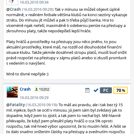
16.03.2016 09:34
@
Crash
(16.03.2016 09:29)
: Tak v mínusu se můžeš objevit úplně
normálně, v reálném fotbale většina klubů na konci sezóny vykazuje
ztrátu. Do mínusu jít můžeš a pak ti třeba půjčí banka. Hra to
víceméně nijak neřeší, maximálně ti odeberou peníze na přestupy a
zkrouhnou platy, takže nepodepíšeš lepší hráče.
Platy hráčů a prostředky na přestupy jsou něco jiného, to jsou
aktuální prostředky, které máš, na rozdíl od dlouhodobé finanční
situace klubu. Takže jakmile dosáhneš stropu platů, musíš buď snížit
právě rozpočet na přestupy v zájmu platů anebo si zkusíš promluvit
s vedením o navýšení.
Mně to divné nepřijde :)
Crash
10202
70
PC
16.03.2016 09:29
@
Fatality
(16.03.2016 09:19)
: To máš asi pravdu, ale i tak bez tý 15
mil. injekce, bych se ocitl v minusu. Já jsem sám byl zvědavý jak to
dopadne, když jsem to zjistil, a tak jsem to nechal být. Mě hlavně
překvapilo, že když jsem přesáhl platy hráčů o cca 5% oproti
rozpočtu, tak mě hned výbor upozornil, že to musím řešit. A řešit se
to dalo snadno snížením částky na přestupy a zvednutím rozpočtu