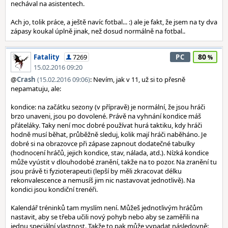
nechával na asistentech.
Ach jo, tolik práce, a ještě navíc fotbal... :) ale je fakt, že jsem na ty dva
zápasy koukal úplně jinak, než dosud normálně na fotbal..
80
Fatality
7269
PC
15.02.2016 09:20
@
Crash
(15.02.2016 09:06)
: Nevím, jak v 11, už si to přesně
nepamatuju, ale:
kondice: na začátku sezony (v přípravě) je normální, že jsou hráči
brzo unaveni, jsou po dovolené. Právě na vyhnání kondice máš
přáteláky. Taky není moc dobré používat hurá taktiku, kdy hráči
hodně musí běhat, průběžně sleduj, kolik mají hráči naběháno. Je
dobré si na obrazovce při zápase zapnout dodatečné tabulky
(hodnocení hráčů, jejich kondice, stav, nálada, atd.). Nízká kondice
může vyústit v dlouhodobé zranění, takže na to pozor. Na zranění tu
jsou právě ti fyzioterapeuti (lepší by měli zkracovat délku
rekonvalescence a nemusíš jim nic nastavovat jednotlivě). Na
kondici jsou kondiční trenéři.
Kalendář tréninků tam myslím není. Můžeš jednotlivým hráčům
nastavit, aby se třeba učili nový pohyb nebo aby se zaměřili na
jednu speciální vlastnost. Takže to pak může vypadat následovně: