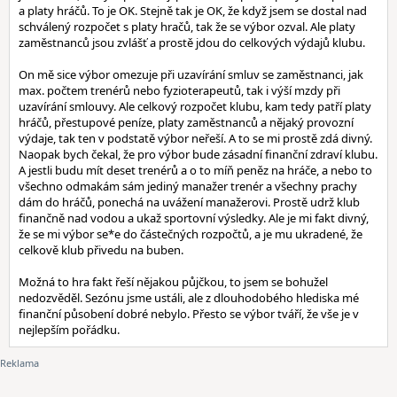
a platy hráčů. To je OK. Stejně tak je OK, že když jsem se dostal nad
schválený rozpočet s platy hračů, tak že se výbor ozval. Ale platy
zaměstnanců jsou zvlášť a prostě jdou do celkových výdajů klubu.
On mě sice výbor omezuje při uzavírání smluv se zaměstnanci, jak
max. počtem trenérů nebo fyzioterapeutů, tak i výší mzdy při
uzavírání smlouvy. Ale celkový rozpočet klubu, kam tedy patří platy
hráčů, přestupové peníze, platy zaměstnanců a nějaký provozní
výdaje, tak ten v podstatě výbor neřeší. A to se mi prostě zdá divný.
Naopak bych čekal, že pro výbor bude zásadní finanční zdraví klubu.
A jestli budu mít deset trenérů a o to míň peněz na hráče, a nebo to
všechno odmakám sám jediný manažer trenér a všechny prachy
dám do hráčů, ponechá na uvážení manažerovi. Prostě udrž klub
finančně nad vodou a ukaž sportovní výsledky. Ale je mi fakt divný,
že se mi výbor se*e do částečných rozpočtů, a je mu ukradené, že
celkově klub přivedu na buben.
Možná to hra fakt řeší nějakou půjčkou, to jsem se bohužel
nedozvěděl. Sezónu jsme ustáli, ale z dlouhodobého hlediska mé
finanční působení dobré nebylo. Přesto se výbor tváří, že vše je v
nejlepším pořádku.