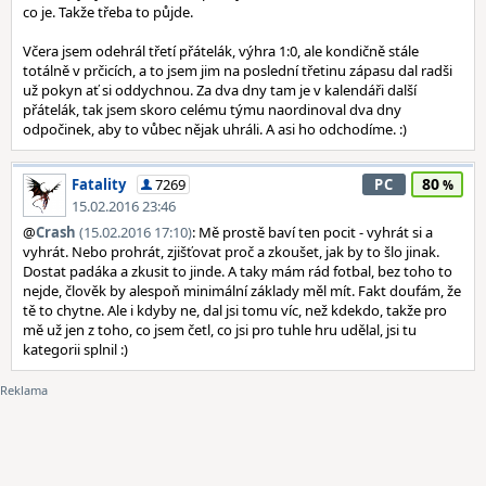
co je. Takže třeba to půjde.
Včera jsem odehrál třetí přátelák, výhra 1:0, ale kondičně stále
totálně v prčicích, a to jsem jim na poslední třetinu zápasu dal radši
už pokyn ať si oddychnou. Za dva dny tam je v kalendáři další
přátelák, tak jsem skoro celému týmu naordinoval dva dny
odpočinek, aby to vůbec nějak uhráli. A asi ho odchodíme. :)
80
Fatality
7269
PC
15.02.2016 23:46
@
Crash
(15.02.2016 17:10)
: Mě prostě baví ten pocit - vyhrát si a
vyhrát. Nebo prohrát, zjišťovat proč a zkoušet, jak by to šlo jinak.
Dostat padáka a zkusit to jinde. A taky mám rád fotbal, bez toho to
nejde, člověk by alespoň minimální základy měl mít. Fakt doufám, že
tě to chytne. Ale i kdyby ne, dal jsi tomu víc, než kdekdo, takže pro
mě už jen z toho, co jsem četl, co jsi pro tuhle hru udělal, jsi tu
kategorii splnil :)