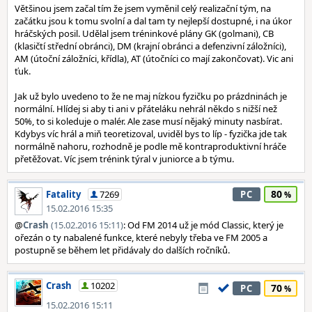
Většinou jsem začal tím že jsem vyměnil celý realizační tým, na
začátku jsou k tomu svolní a dal tam ty nejlepší dostupné, i na úkor
hráčských posil. Udělal jsem tréninkové plány GK (golmani), CB
(klasičtí střední obránci), DM (krajní obránci a defenzivní záložníci),
AM (útoční záložníci, křídla), AT (útočníci co mají zakončovat). Vic ani
ťuk.
Jak už bylo uvedeno to že ne maj nízkou fyzičku po prázdninách je
normální. Hlídej si aby ti ani v přáteláku nehrál někdo s nižší než
50%, to si koleduje o malér. Ale zase musí nějaký minuty nasbírat.
Kdybys víc hrál a miň teoretizoval, uviděl bys to líp - fyzička jde tak
normálně nahoru, rozhodně je podle mě kontraproduktivní hráče
přetěžovat. Víc jsem trénink týral v juniorce a b týmu.
80
Fatality
7269
PC
15.02.2016 15:35
@
Crash
(15.02.2016 15:11)
: Od FM 2014 už je mód Classic, který je
ořezán o ty nabalené funkce, které nebyly třeba ve FM 2005 a
postupně se během let přidávaly do dalších ročníků.
Crash
10202
70
PC
15.02.2016 15:11