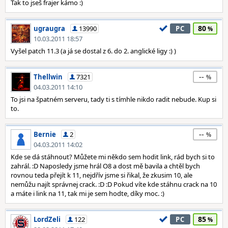
Tak to jseš frajer kámo :)
80
ugraugra
13990
PC
10.03.2011 18:57
Vyšel patch 11.3 (a já se dostal z 6. do 2. anglické ligy :) )
--
Thellwin
7321
04.03.2011 14:10
To jsi na špatném serveru, tady ti s tímhle nikdo radit nebude. Kup si
to.
--
Bernie
2
04.03.2011 14:02
Kde se dá stáhnout? Můžete mi někdo sem hodit link, rád bych si to
zahrál. :D Naposledy jsme hrál O8 a dost mě bavila a chtěl bych
rovnou teda přejít k 11, nejdřív jsme si řikal, že zkusim 10, ale
nemůžu najít správnej crack. :D :D Pokud víte kde stáhnu crack na 10
a máte i link na 11, tak mi je sem hodte, díky moc. :)
85
LordZeli
122
PC