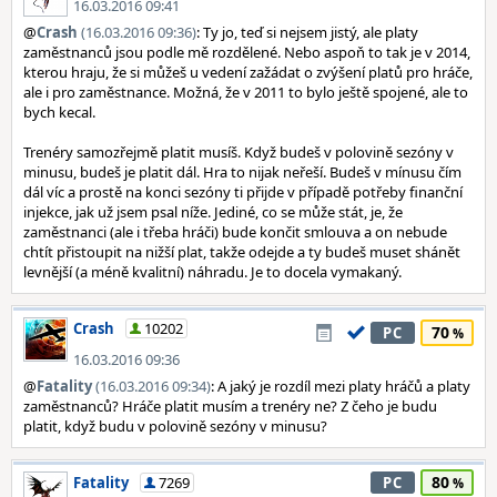
16.03.2016 09:41
@
Crash
(16.03.2016 09:36)
: Ty jo, teď si nejsem jistý, ale platy
zaměstnanců jsou podle mě rozdělené. Nebo aspoň to tak je v 2014,
kterou hraju, že si můžeš u vedení zažádat o zvýšení platů pro hráče,
ale i pro zaměstnance. Možná, že v 2011 to bylo ještě spojené, ale to
bych kecal.
Trenéry samozřejmě platit musíš. Když budeš v polovině sezóny v
minusu, budeš je platit dál. Hra to nijak neřeší. Budeš v mínusu čím
dál víc a prostě na konci sezóny ti přijde v případě potřeby finanční
injekce, jak už jsem psal níže. Jediné, co se může stát, je, že
zaměstnanci (ale i třeba hráči) bude končit smlouva a on nebude
chtít přistoupit na nižší plat, takže odejde a ty budeš muset shánět
levnější (a méně kvalitní) náhradu. Je to docela vymakaný.
Crash
10202
70
PC
16.03.2016 09:36
@
Fatality
(16.03.2016 09:34)
: A jaký je rozdíl mezi platy hráčů a platy
zaměstnanců? Hráče platit musím a trenéry ne? Z čeho je budu
platit, když budu v polovině sezóny v minusu?
80
Fatality
7269
PC