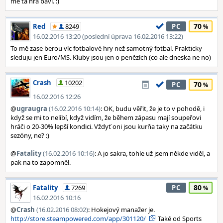
mě ta hra baví. :)
70
Red
8249
PC
16.02.2016 13:20 (poslední úprava 16.02.2016 13:22)
To mě zase berou víc fotbalové hry než samotný fotbal. Prakticky
sleduju jen Euro/MS. Kluby jsou jen o penězích (co ale dneska ne no)
Crash
10202
70
PC
16.02.2016 12:26
@
ugraugra
(16.02.2016 10:14)
: OK, budu věřit, že je to v pohodě, i
když se mi to nelíbí, když vidím, že během zápasu mají soupeřovi
hráči o 20-30% lepší kondici. Vždyť oni jsou kurňa taky na začátku
sezóny, ne? :)
@
Fatality
(16.02.2016 10:16)
: A jo sakra, tohle už jsem někde viděl, a
pak na to zapomněl.
80
Fatality
7269
PC
16.02.2016 10:16
@
Crash
(16.02.2016 08:02)
: Hokejový manažer je.
http://store.steampowered.com/app/301120/
Také od Sports