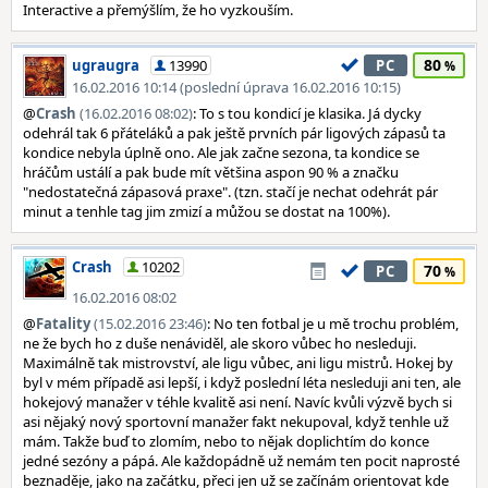
Interactive a přemýšlím, že ho vyzkouším.
80
ugraugra
13990
PC
16.02.2016 10:14 (poslední úprava 16.02.2016 10:15)
@
Crash
(16.02.2016 08:02)
: To s tou kondicí je klasika. Já dycky
odehrál tak 6 přáteláků a pak ještě prvních pár ligových zápasů ta
kondice nebyla úplně ono. Ale jak začne sezona, ta kondice se
hráčům ustálí a pak bude mít většina aspon 90 % a značku
"nedostatečná zápasová praxe". (tzn. stačí je nechat odehrát pár
minut a tenhle tag jim zmizí a můžou se dostat na 100%).
Crash
10202
70
PC
16.02.2016 08:02
@
Fatality
(15.02.2016 23:46)
: No ten fotbal je u mě trochu problém,
ne že bych ho z duše nenáviděl, ale skoro vůbec ho nesleduji.
Maximálně tak mistrovství, ale ligu vůbec, ani ligu mistrů. Hokej by
byl v mém případě asi lepší, i když poslední léta nesleduji ani ten, ale
hokejový manažer v téhle kvalitě asi není. Navíc kvůli výzvě bych si
asi nějaký nový sportovní manažer fakt nekupoval, když tenhle už
mám. Takže buď to zlomím, nebo to nějak doplichtím do konce
jedné sezóny a pápá. Ale každopádně už nemám ten pocit naprosté
beznaděje, jako na začátku, přeci jen už se začínám orientovat kde