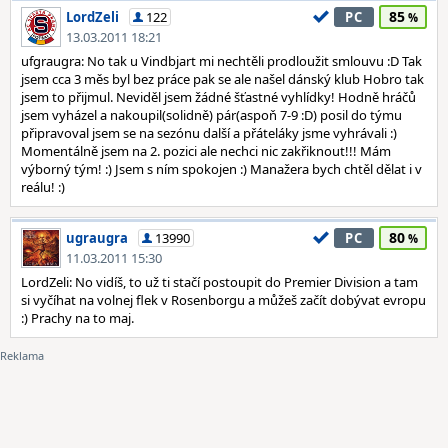
85
LordZeli
122
PC
13.03.2011 18:21
ufgraugra: No tak u Vindbjart mi nechtěli prodloužit smlouvu :D Tak
jsem cca 3 měs byl bez práce pak se ale našel dánský klub Hobro tak
jsem to přijmul. Neviděl jsem žádné šťastné vyhlídky! Hodně hráčů
jsem vyházel a nakoupil(solidně) pár(aspoň 7-9 :D) posil do týmu
připravoval jsem se na sezónu další a přáteláky jsme vyhrávali :)
Momentálně jsem na 2. pozici ale nechci nic zakřiknout!!! Mám
výborný tým! :) Jsem s ním spokojen :) Manažera bych chtěl dělat i v
reálu! :)
80
ugraugra
13990
PC
11.03.2011 15:30
LordZeli: No vidíš, to už ti stačí postoupit do Premier Division a tam
si vyčíhat na volnej flek v Rosenborgu a můžeš začít dobývat evropu
:) Prachy na to maj.