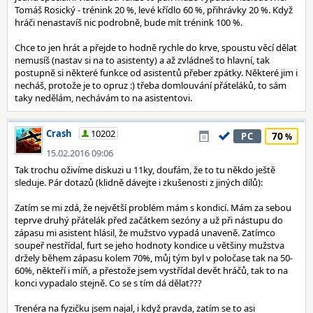
Tomáš Rosický - trénink 20 %, levé křídlo 60 %, přihrávky 20 %. Když
hráči nenastavíš nic podrobně, bude mít trénink 100 %.
Chce to jen hrát a přejde to hodně rychle do krve, spoustu věcí dělat
nemusíš (nastav si na to asistenty) a až zvládneš to hlavní, tak
postupně si některé funkce od asistentů přeber zpátky. Některé jim i
necháš, protože je to opruz :) třeba domlouvání přáteláků, to sám
taky nedělám, nechávám to na asistentovi.
Crash
10202
70
PC
15.02.2016 09:06
Tak trochu oživíme diskuzi u 11ky, doufám, že to tu někdo ještě
sleduje. Pár dotazů (klidně dávejte i zkušenosti z jiných dílů):
Zatím se mi zdá, že největší problém mám s kondicí. Mám za sebou
teprve druhý přátelák před začátkem sezóny a už při nástupu do
zápasu mi asistent hlásil, že mužstvo vypadá unaveně. Zatímco
soupeř nestřídal, furt se jeho hodnoty kondice u většiny mužstva
držely během zápasu kolem 70%, můj tým byl v poločase tak na 50-
60%, někteří i míň, a přestože jsem vystřídal devět hráčů, tak to na
konci vypadalo stejně. Co se s tím dá dělat???
Trenéra na fyzičku jsem najal, i když pravda, zatím se to asi