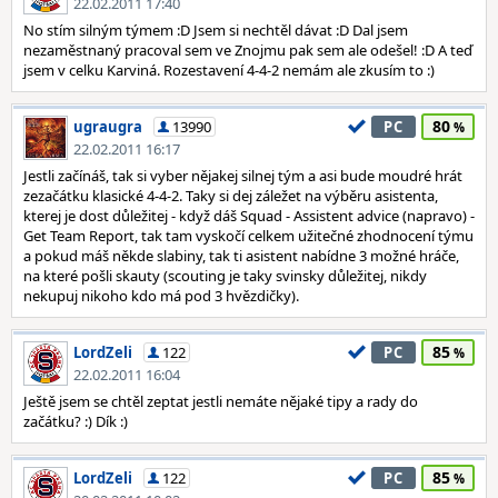
22.02.2011 17:40
No stím silným týmem :D Jsem si nechtěl dávat :D Dal jsem
nezaměstnaný pracoval sem ve Znojmu pak sem ale odešel! :D A teď
jsem v celku Karviná. Rozestavení 4-4-2 nemám ale zkusím to :)
80
ugraugra
13990
PC
22.02.2011 16:17
Jestli začínáš, tak si vyber nějakej silnej tým a asi bude moudré hrát
zezačátku klasické 4-4-2. Taky si dej záležet na výběru asistenta,
kterej je dost důležitej - když dáš Squad - Assistent advice (napravo) -
Get Team Report, tak tam vyskočí celkem užitečné zhodnocení týmu
a pokud máš někde slabiny, tak ti asistent nabídne 3 možné hráče,
na které pošli skauty (scouting je taky svinsky důležitej, nikdy
nekupuj nikoho kdo má pod 3 hvězdičky).
85
LordZeli
122
PC
22.02.2011 16:04
Ještě jsem se chtěl zeptat jestli nemáte nějaké tipy a rady do
začátku? :) Dík :)
85
LordZeli
122
PC