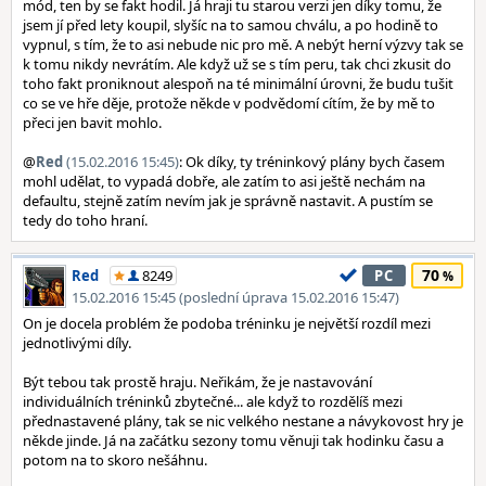
mód, ten by se fakt hodil. Já hraji tu starou verzi jen díky tomu, že
jsem jí před lety koupil, slyšíc na to samou chválu, a po hodině to
vypnul, s tím, že to asi nebude nic pro mě. A nebýt herní výzvy tak se
k tomu nikdy nevrátím. Ale když už se s tím peru, tak chci zkusit do
toho fakt proniknout alespoň na té minimální úrovni, že budu tušit
co se ve hře děje, protože někde v podvědomí cítím, že by mě to
přeci jen bavit mohlo.
@
Red
(15.02.2016 15:45)
: Ok díky, ty tréninkový plány bych časem
mohl udělat, to vypadá dobře, ale zatím to asi ještě nechám na
defaultu, stejně zatím nevím jak je správně nastavit. A pustím se
tedy do toho hraní.
70
Red
8249
PC
15.02.2016 15:45 (poslední úprava 15.02.2016 15:47)
On je docela problém že podoba tréninku je největší rozdíl mezi
jednotlivými díly.
Být tebou tak prostě hraju. Neřikám, že je nastavování
individuálních tréninků zbytečné... ale když to rozdělíš mezi
přednastavené plány, tak se nic velkého nestane a návykovost hry je
někde jinde. Já na začátku sezony tomu věnuji tak hodinku času a
potom na to skoro nešáhnu.