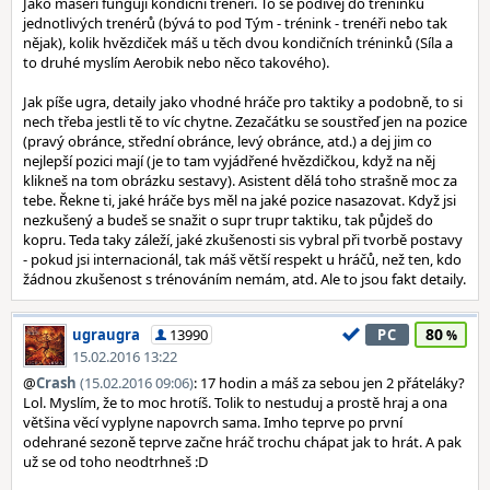
Jako maséři fungují kondiční trenéři. To se podívej do tréninků
jednotlivých trenérů (bývá to pod Tým - trénink - trenéři nebo tak
nějak), kolik hvězdiček máš u těch dvou kondičních tréninků (Síla a
to druhé myslím Aerobik nebo něco takového).
Jak píše ugra, detaily jako vhodné hráče pro taktiky a podobně, to si
nech třeba jestli tě to víc chytne. Zezačátku se soustřeď jen na pozice
(pravý obránce, střední obránce, levý obránce, atd.) a dej jim co
nejlepší pozici mají (je to tam vyjádřené hvězdičkou, když na něj
klikneš na tom obrázku sestavy). Asistent dělá toho strašně moc za
tebe. Řekne ti, jaké hráče bys měl na jaké pozice nasazovat. Když jsi
nezkušený a budeš se snažit o supr trupr taktiku, tak půjdeš do
kopru. Teda taky záleží, jaké zkušenosti sis vybral při tvorbě postavy
- pokud jsi internacionál, tak máš větší respekt u hráčů, než ten, kdo
žádnou zkušenost s trénováním nemám, atd. Ale to jsou fakt detaily.
80
ugraugra
13990
PC
15.02.2016 13:22
@
Crash
(15.02.2016 09:06)
: 17 hodin a máš za sebou jen 2 přáteláky?
Lol. Myslím, že to moc hrotíš. Tolik to nestuduj a prostě hraj a ona
většina věcí vyplyne napovrch sama. Imho teprve po první
odehrané sezoně teprve začne hráč trochu chápat jak to hrát. A pak
už se od toho neodtrhneš :D