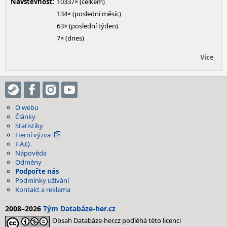
Návštěvnost:
10337× (celkem)
134× (poslední měsíc)
63× (poslední týden)
7× (dnes)
Více
O webu
Články
Statistiky
Herní výzva
F.A.Q.
Nápověda
Odměny
Podpořte nás
Podmínky užívání
Kontakt a reklama
2008–2026
Tým Databáze-her.cz
Obsah Databáze-her.cz podléhá této licenci