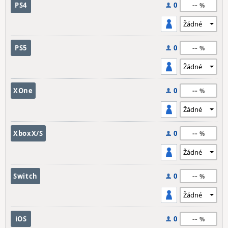
--
PS4
0
--
PS5
0
--
XOne
0
--
XboxX/S
0
--
Switch
0
--
iOS
0