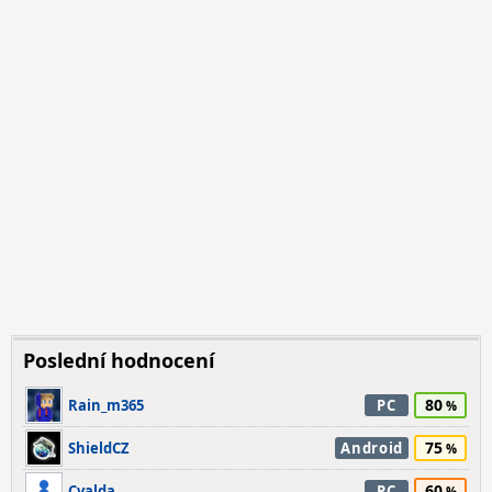
Poslední hodnocení
80
Rain_m365
PC
75
ShieldCZ
Android
60
Cvalda
PC