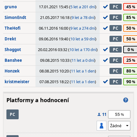
45
gruno
17.01.2021 15:45 (
5 let a 201 dní
)
PC
85
SimonEndt
21.05.2017 16:18 (
9 let a 78 dní
)
PC
50
TheHofi
06.11.2016 16:00 (
9 let a 274 dní
)
PC
50
Drekt
09.06.2016 19:40 (
10 let a 59 dní
)
PC
0
Shoggot
20.02.2016 03:32 (
10 let a 170 dní
)
PC
25
Banshee
09.08.2015 10:33 (
11 let a 0 dní
)
PC
80
Honzek
08.08.2015 10:20 (
11 let a 1 den
)
PC
90
kristmeister
07.08.2015 18:22 (
11 let a 1 den
)
PC
Platformy a hodnocení
55
PC
11