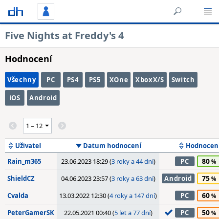
Five Nights at Freddy's 4
Hodnocení
Všechny
PC
PS4
PS5
XOne
XboxX/S
Switch
iOS
Android
Uživatel
Datum hodnocení
Hodnocen
80
Rain_m365
23.06.2023 18:29 (
3 roky a 44 dní
)
PC
75
ShieldCZ
04.06.2023 23:57 (
3 roky a 63 dní
)
Android
60
Cvalda
13.03.2022 12:30 (
4 roky a 147 dní
)
PC
50
PeterGamerSK
22.05.2021 00:40 (
5 let a 77 dní
)
PC