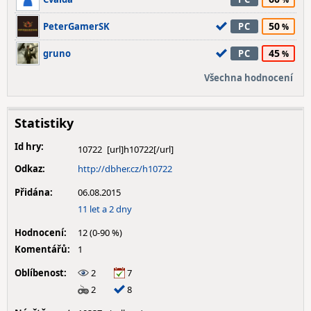
50
PeterGamerSK
PC
45
gruno
PC
Všechna hodnocení
Statistiky
Id hry:
10722
Odkaz:
http://dbher.cz/h10722
Přidána:
06.08.2015
11 let a 2 dny
Hodnocení:
12 (0-90 %)
Komentářů:
1
Oblíbenost:
2
7
2
8