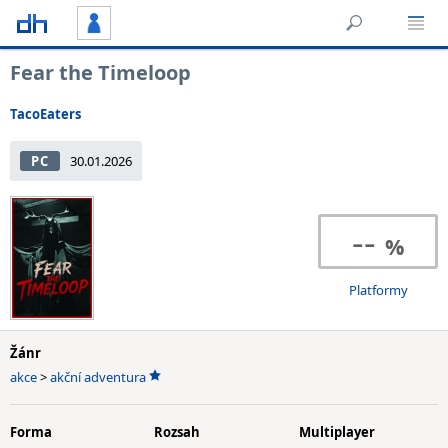
Fear the Timeloop
TacoEaters
PC
30.01.2026
--
Platformy
Žánr
akce
>
akční adventura
Forma
Rozsah
Multiplayer