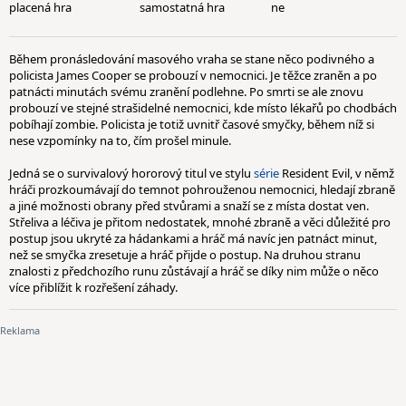
placená hra
samostatná hra
ne
Během pronásledování masového vraha se stane něco podivného a
policista James Cooper se probouzí v nemocnici. Je těžce zraněn a po
patnácti minutách svému zranění podlehne. Po smrti se ale znovu
probouzí ve stejné strašidelné nemocnici, kde místo lékařů po chodbách
pobíhají zombie. Policista je totiž uvnitř časové smyčky, během níž si
nese vzpomínky na to, čím prošel minule.
Jedná se o survivalový hororový titul ve stylu
série
Resident Evil, v němž
hráči prozkoumávají do temnot pohrouženou nemocnici, hledají zbraně
a jiné možnosti obrany před stvůrami a snaží se z místa dostat ven.
Střeliva a léčiva je přitom nedostatek, mnohé zbraně a věci důležité pro
postup jsou ukryté za hádankami a hráč má navíc jen patnáct minut,
než se smyčka zresetuje a hráč přijde o postup. Na druhou stranu
znalosti z předchozího runu zůstávají a hráč se díky nim může o něco
více přiblížit k rozřešení záhady.