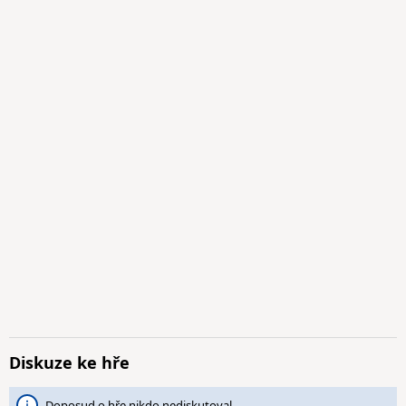
Diskuze ke hře
Doposud o hře nikdo nediskutoval.