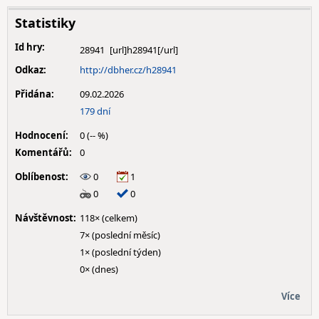
Statistiky
Id hry:
28941
Odkaz:
http://dbher.cz/h28941
Přidána:
09.02.2026
179 dní
Hodnocení:
0 (-- %)
Komentářů:
0
Oblíbenost:
0
1
0
0
Návštěvnost:
118× (celkem)
7× (poslední měsíc)
1× (poslední týden)
0× (dnes)
Více