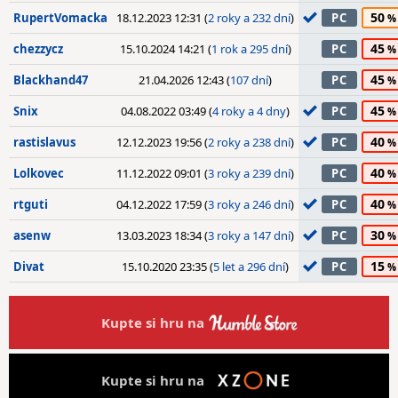
50
RupertVomacka
18.12.2023 12:31 (
2 roky a 232 dní
)
PC
45
chezzycz
15.10.2024 14:21 (
1 rok a 295 dní
)
PC
45
Blackhand47
21.04.2026 12:43 (
107 dní
)
PC
45
Snix
04.08.2022 03:49 (
4 roky a 4 dny
)
PC
40
rastislavus
12.12.2023 19:56 (
2 roky a 238 dní
)
PC
40
Lolkovec
11.12.2022 09:01 (
3 roky a 239 dní
)
PC
40
rtguti
04.12.2022 17:59 (
3 roky a 246 dní
)
PC
30
asenw
13.03.2023 18:34 (
3 roky a 147 dní
)
PC
15
Divat
15.10.2020 23:35 (
5 let a 296 dní
)
PC
Kupte si hru na
Kupte si hru na