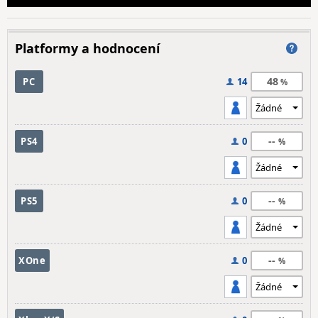
Platformy a hodnocení
48
PC
14
--
PS4
0
--
PS5
0
--
XOne
0