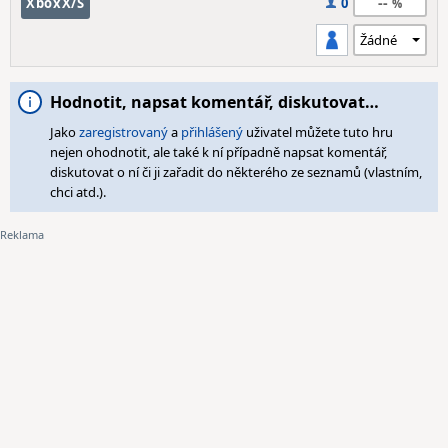
--
XboxX/S
0
Hodnotit, napsat komentář, diskutovat…
Jako
zaregistrovaný
a
přihlášený
uživatel můžete tuto hru
nejen ohodnotit, ale také k ní případně napsat komentář,
diskutovat o ní či ji zařadit do některého ze seznamů (vlastním,
chci atd.).