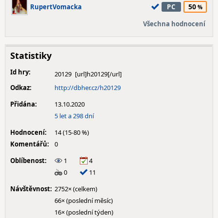
50
RupertVomacka
PC
Všechna hodnocení
Statistiky
Id hry:
20129
Odkaz:
http://dbher.cz/h20129
Přidána:
13.10.2020
5 let a 298 dní
Hodnocení:
14 (15-80 %)
Komentářů:
0
Oblíbenost:
1
4
0
11
Návštěvnost:
2752× (celkem)
66× (poslední měsíc)
16× (poslední týden)