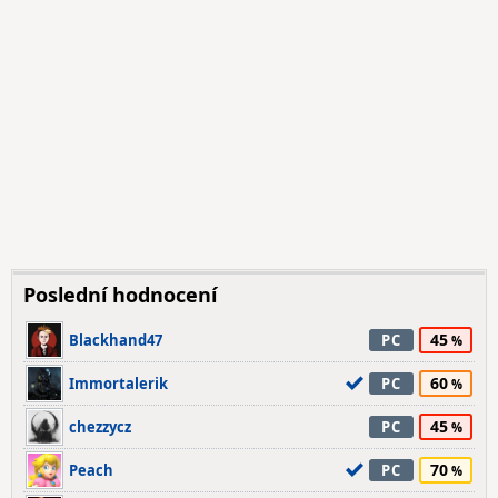
Poslední hodnocení
45
Blackhand47
PC
60
Immortalerik
PC
45
chezzycz
PC
70
Peach
PC