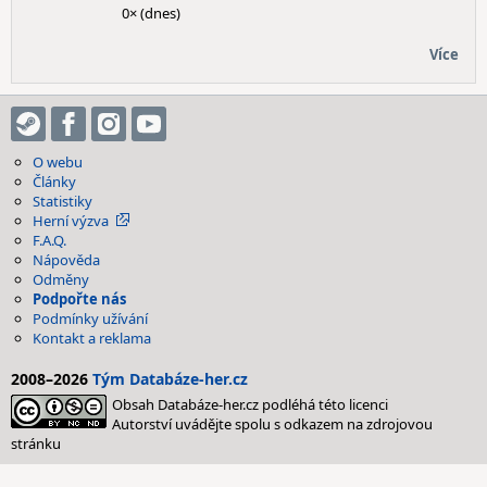
0× (dnes)
Více
O webu
Články
Statistiky
Herní výzva
F.A.Q.
Nápověda
Odměny
Podpořte nás
Podmínky užívání
Kontakt a reklama
2008–2026
Tým Databáze-her.cz
Obsah Databáze-her.cz podléhá této licenci
Autorství uvádějte spolu s odkazem na zdrojovou
stránku