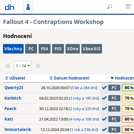
Fallout 4 - Contraptions Workshop
Hodnocení
Všechny
PC
PS4
PS5
XOne
XboxX/S
Uživatel
Datum hodnocení
Hodnocen
80
Qwerty23
28.10.2020 00:07 (
5 let a 284 dní
)
PC
70
Korbitch
04.02.2023 02:23 (
3 roky a 185 dní
)
PC
70
Peach
30.12.2023 22:18 (
2 roky a 220 dní
)
PC
60
Katt
21.04.2022 13:00 (
4 roky a 108 dní
)
PC
60
Immortalerik
13.12.2024 20:34 (
1 rok a 236 dní
)
PC