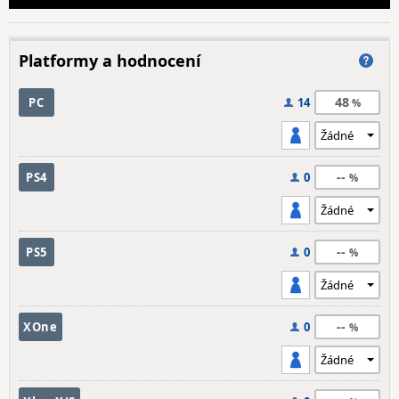
Platformy a hodnocení
48
PC
14
--
PS4
0
--
PS5
0
--
XOne
0