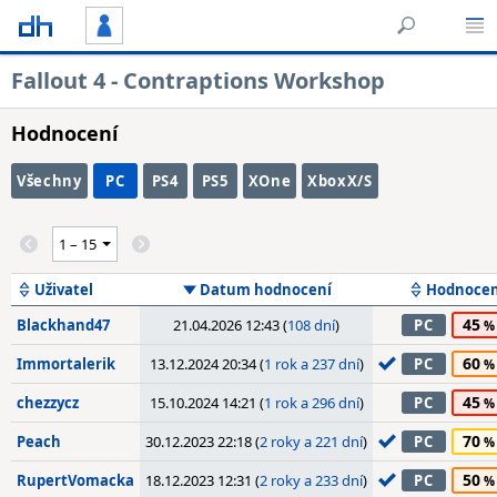
Fallout 4 - Contraptions Workshop
Hodnocení
Všechny
PC
PS4
PS5
XOne
XboxX/S
Uživatel
Datum hodnocení
Hodnocen
45
Blackhand47
21.04.2026 12:43 (
108 dní
)
PC
60
Immortalerik
13.12.2024 20:34 (
1 rok a 237 dní
)
PC
45
chezzycz
15.10.2024 14:21 (
1 rok a 296 dní
)
PC
70
Peach
30.12.2023 22:18 (
2 roky a 221 dní
)
PC
50
RupertVomacka
18.12.2023 12:31 (
2 roky a 233 dní
)
PC