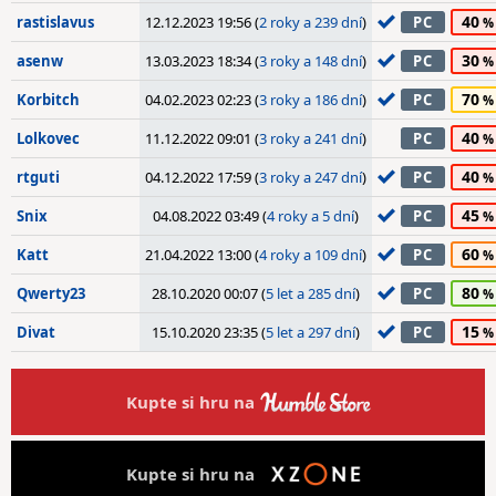
40
rastislavus
12.12.2023 19:56 (
2 roky a 239 dní
)
PC
30
asenw
13.03.2023 18:34 (
3 roky a 148 dní
)
PC
70
Korbitch
04.02.2023 02:23 (
3 roky a 186 dní
)
PC
40
Lolkovec
11.12.2022 09:01 (
3 roky a 241 dní
)
PC
40
rtguti
04.12.2022 17:59 (
3 roky a 247 dní
)
PC
45
Snix
04.08.2022 03:49 (
4 roky a 5 dní
)
PC
60
Katt
21.04.2022 13:00 (
4 roky a 109 dní
)
PC
80
Qwerty23
28.10.2020 00:07 (
5 let a 285 dní
)
PC
15
Divat
15.10.2020 23:35 (
5 let a 297 dní
)
PC
Kupte si hru na
Kupte si hru na