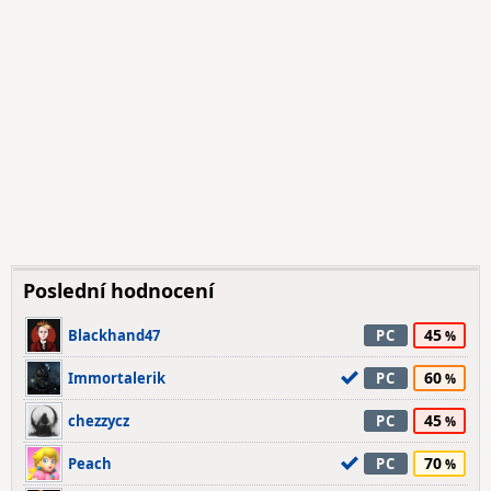
Poslední hodnocení
45
Blackhand47
PC
60
Immortalerik
PC
45
chezzycz
PC
70
Peach
PC