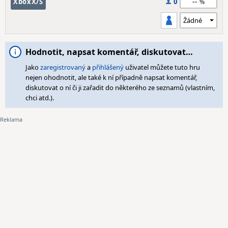
--
XboxX/S
0
Hodnotit, napsat komentář, diskutovat…
Jako
zaregistrovaný
a
přihlášený
uživatel můžete tuto hru
nejen ohodnotit, ale také k ní případně napsat komentář,
diskutovat o ní či ji zařadit do některého ze seznamů (vlastním,
chci atd.).