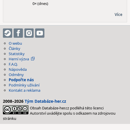
0× (dnes)
Více
O webu
Články
Statistiky
Herní výzva
F.A.Q.
Nápověda
Odměny
Podpořte nás
Podmínky užívání
Kontakt a reklama
2008–2026
Tým Databáze-her.cz
Obsah Databáze-her.cz podléhá této licenci
Autorství uvádějte spolu s odkazem na zdrojovou
stránku