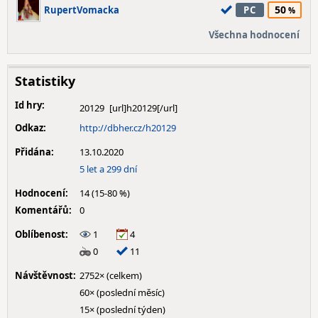
50
RupertVomacka
PC
Všechna hodnocení
Statistiky
Id hry:
20129
Odkaz:
http://dbher.cz/h20129
Přidána:
13.10.2020
5 let a 299 dní
Hodnocení:
14 (15-80 %)
Komentářů:
0
Oblíbenost:
1
4
0
11
Návštěvnost:
2752× (celkem)
60× (poslední měsíc)
15× (poslední týden)