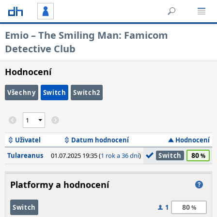
Emio – The Smiling Man: Famicom
Detective Club
Hodnocení
Všechny
Switch
Switch2
Uživatel
Datum hodnocení
Hodnocení
80
Tulareanus
01.07.2025 19:35 (
1 rok a 36 dní
)
Switch
Platformy a hodnocení
80
Switch
1