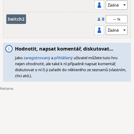
--
Switch2
0
Hodnotit, napsat komentář, diskutovat…
Jako
zaregistrovaný
a
přihlášený
uživatel můžete tuto hru
nejen ohodnotit, ale také k ní případně napsat komentář,
diskutovat o ní či ji zařadit do některého ze seznamů (vlastním,
chci atd.).