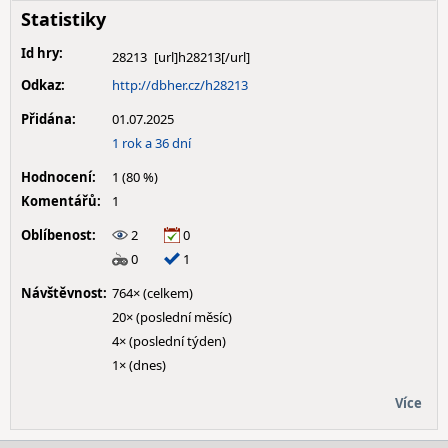
Statistiky
Id hry:
28213
Odkaz:
http://dbher.cz/h28213
Přidána:
01.07.2025
1 rok a 36 dní
Hodnocení:
1 (80 %)
Komentářů:
1
Oblíbenost:
2
0
0
1
Návštěvnost:
764× (celkem)
20× (poslední měsíc)
4× (poslední týden)
1× (dnes)
Více