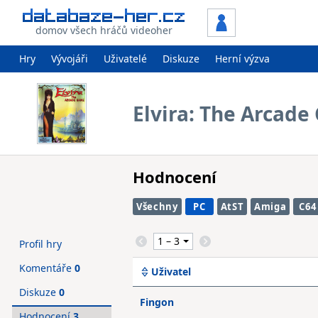
domov všech hráčů videoher
Hry
Vývojáři
Uživatelé
Diskuze
Herní výzva
Elvira: The Arcad
Hodnocení
Všechny
PC
AtST
Amiga
C64
Profil hry
Komentáře
0
Uživatel
Diskuze
0
Fingon
Hodnocení
3