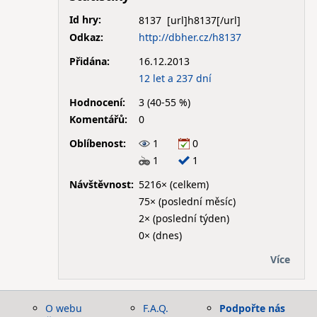
Id hry:
8137
Odkaz:
http://dbher.cz/h8137
Přidána:
16.12.2013
12 let a 237 dní
Hodnocení:
3 (40-55 %)
Komentářů:
0
Oblíbenost:
1
0
1
1
Návštěvnost:
5216× (celkem)
75× (poslední měsíc)
2× (poslední týden)
0× (dnes)
Více
O webu
F.A.Q.
Podpořte nás