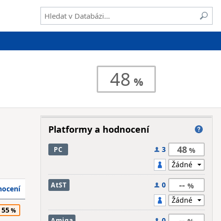
48
Platformy a hodnocení
48
3
PC
--
0
AtST
ocení
55
--
0
Amiga