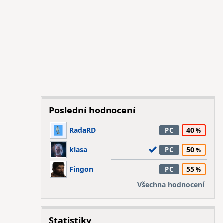
Poslední hodnocení
RadaRD
40
PC
klasa
50
PC
Fingon
55
PC
Všechna hodnocení
Statistiky