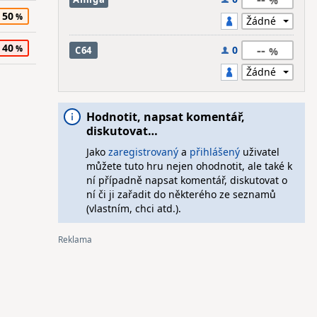
50
40
--
0
C64
Hodnotit, napsat komentář,
diskutovat…
Jako
zaregistrovaný
a
přihlášený
uživatel
můžete tuto hru nejen ohodnotit, ale také k
ní případně napsat komentář, diskutovat o
ní či ji zařadit do některého ze seznamů
(vlastním, chci atd.).