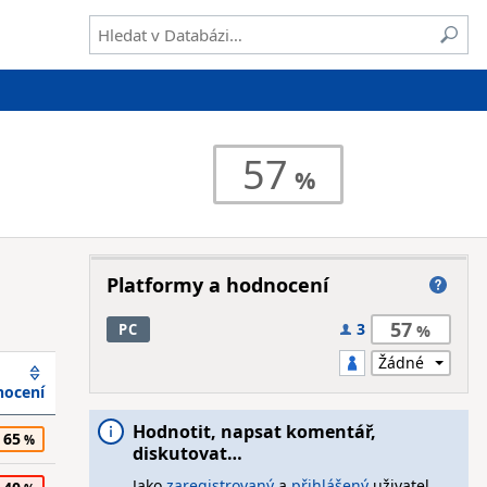
57
Platformy a hodnocení
57
3
PC
ocení
Hodnotit, napsat komentář,
65
diskutovat…
Jako
zaregistrovaný
a
přihlášený
uživatel