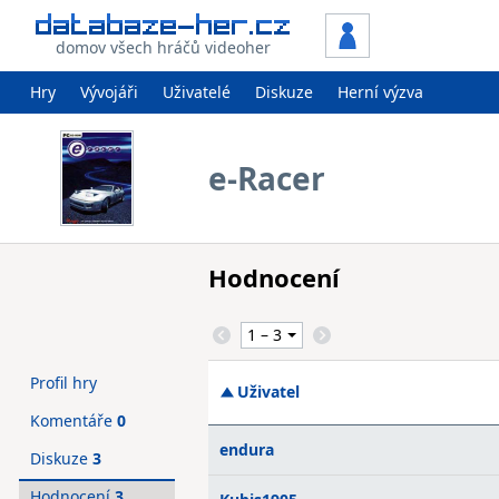
domov všech hráčů videoher
Hry
Vývojáři
Uživatelé
Diskuze
Herní výzva
e-Racer
Hodnocení
Profil hry
Uživatel
Komentáře
0
endura
Diskuze
3
Hodnocení
3