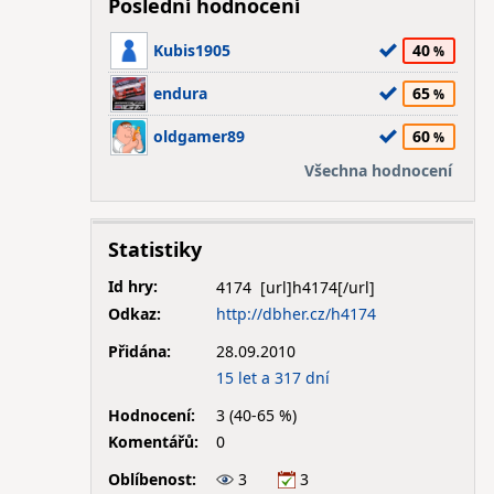
Poslední hodnocení
Kubis1905
40
endura
65
oldgamer89
60
Všechna hodnocení
Statistiky
Id hry:
4174
Odkaz:
http://dbher.cz/h4174
Přidána:
28.09.2010
15 let a 317 dní
Hodnocení:
3 (40-65 %)
Komentářů:
0
Oblíbenost:
3
3