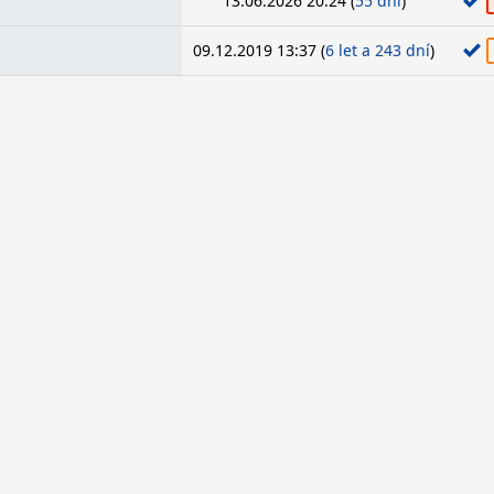
13.06.2026 20:24 (
55 dní
)
09.12.2019 13:37 (
6 let a 243 dní
)