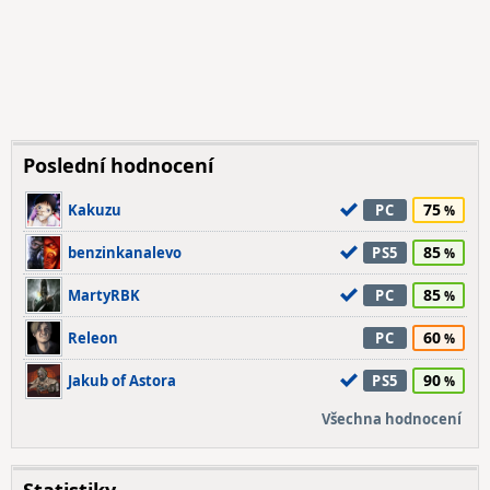
Poslední hodnocení
75
Kakuzu
PC
85
benzinkanalevo
PS5
85
MartyRBK
PC
60
Releon
PC
90
Jakub of Astora
PS5
Všechna hodnocení