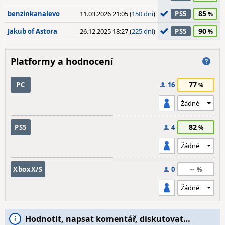
85
benzinkanalevo
11.03.2026 21:05 (
150 dní
)
PS5
90
Jakub of Astora
26.12.2025 18:27 (
225 dní
)
PS5
Platformy a hodnocení
77
PC
16
82
PS5
4
--
XboxX/S
0
Hodnotit, napsat komentář, diskutovat…