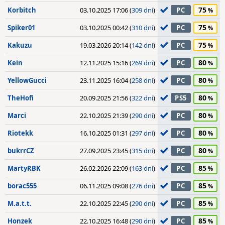
75
Korbitch
03.10.2025 17:06 (
309 dní
)
PC
75
Spiker01
03.10.2025 00:42 (
310 dní
)
PC
75
Kakuzu
19.03.2026 20:14 (
142 dní
)
PC
80
Kein
12.11.2025 15:16 (
269 dní
)
PC
80
YellowGucci
23.11.2025 16:04 (
258 dní
)
PC
80
TheHofi
20.09.2025 21:56 (
322 dní
)
PS5
80
Marci
22.10.2025 21:39 (
290 dní
)
PC
80
Riotekk
16.10.2025 01:31 (
297 dní
)
PC
80
bukrrCZ
27.09.2025 23:45 (
315 dní
)
PC
85
MartyRBK
26.02.2026 22:09 (
163 dní
)
PC
85
borac555
06.11.2025 09:08 (
276 dní
)
PC
85
M.a.t.t.
22.10.2025 22:45 (
290 dní
)
PC
85
Honzek
22.10.2025 16:48 (
290 dní
)
PC