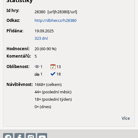
Statistiky
Id hry:
28380
Odkaz:
http://dbher.cz/h28380
Přidána:
19.09.2025
323 dní
Hodnocení:
20 (60-90 %)
Komentářů:
5
Oblíbenost:
1
13
1
18
Návštěvnost:
1668× (celkem)
44× (poslední měsíc)
18× (poslední týden)
0× (dnes)
Více