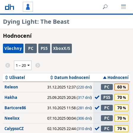
Dying Light: The Beast
Hodnocení
Všechny
PC
PS5
XboxX/S
Uživatel
Datum hodnocení
Hodnocení
60
Releon
31.12.2025 12:37 (
220 dní
)
PC
70
Hakha
25.09.2025 20:26 (
317 dní
)
PS5
70
Bartcore86
31.10.2025 11:58 (
281 dní
)
PC
70
Neelixx
07.10.2025 00:04 (
306 dní
)
PC
70
CalypsoCZ
02.10.2025 22:44 (
310 dní
)
PC