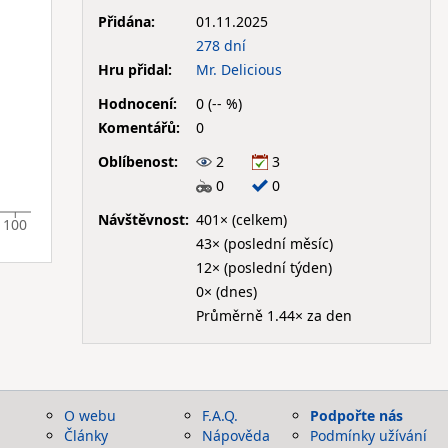
Přidána:
01.11.2025
278 dní
Hru přidal:
Mr. Delicious
Hodnocení:
0 (-- %)
Komentářů:
0
Oblíbenost:
2
3
0
0
Návštěvnost:
401× (celkem)
100
43× (poslední měsíc)
12× (poslední týden)
0× (dnes)
Průměrně 1.44× za den
O webu
F.A.Q.
Podpořte nás
Články
Nápověda
Podmínky užívání