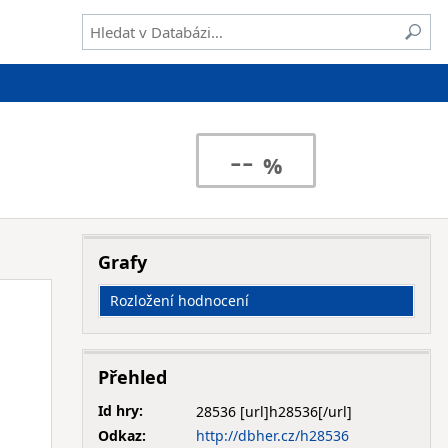
--
Grafy
Rozložení hodnocení
Přehled
Id hry:
28536
Odkaz:
http://dbher.cz/h28536