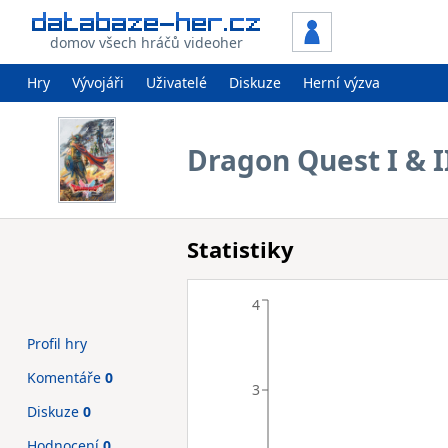
domov všech hráčů videoher
Hry
Vývojáři
Uživatelé
Diskuze
Herní výzva
Dragon Quest I & 
Statistiky
4
Profil hry
Komentáře
0
3
Diskuze
0
Hodnocení
0