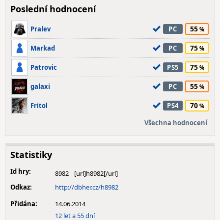
Poslední hodnocení
55
Pralev
PC
75
Markad
PC
75
Patrovic
PS5
55
galaxi
PC
70
Fritol
PS4
Všechna hodnocení
Statistiky
Id hry:
8982
Odkaz:
http://dbher.cz/h8982
Přidána:
14.06.2014
12 let a 55 dní