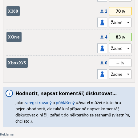
70
X360
2
83
XOne
4
--
XboxX/S
0
Hodnotit, napsat komentář, diskutovat…
Jako
zaregistrovaný
a
přihlášený
uživatel můžete tuto hru
nejen ohodnotit, ale také k ní případně napsat komentář,
diskutovat o ní či ji zařadit do některého ze seznamů (vlastním,
chci atd.).