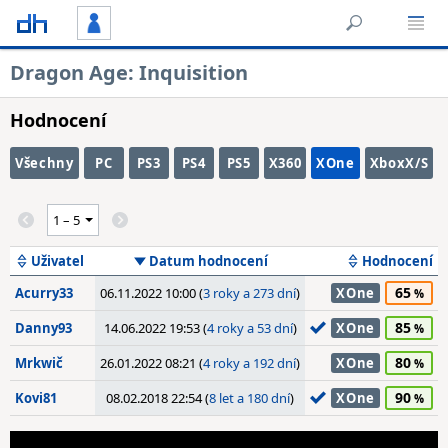
Dragon Age: Inquisition
Hodnocení
Všechny
PC
PS3
PS4
PS5
X360
XOne
XboxX/S
Uživatel
Datum hodnocení
Hodnocení
65
Acurry33
06.11.2022 10:00 (
3 roky a 273 dní
)
XOne
85
Danny93
14.06.2022 19:53 (
4 roky a 53 dní
)
XOne
80
Mrkwič
26.01.2022 08:21 (
4 roky a 192 dní
)
XOne
90
Kovi81
08.02.2018 22:54 (
8 let a 180 dní
)
XOne