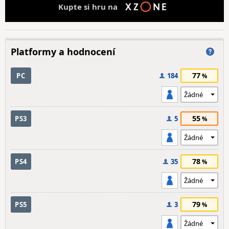
Kupte si hru na
Platformy a hodnocení
77
PC
184
55
PS3
5
78
PS4
35
79
PS5
3