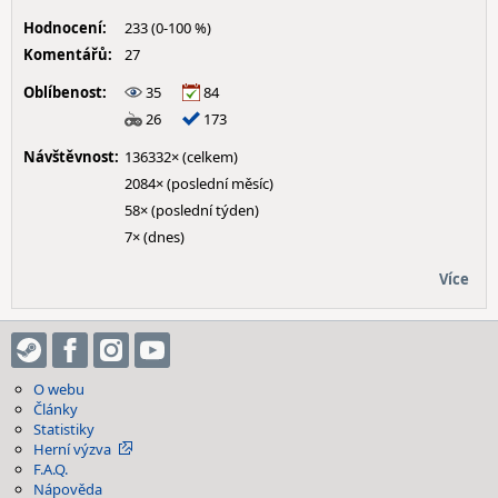
Hodnocení:
233 (0-100 %)
Komentářů:
27
Oblíbenost:
35
84
26
173
Návštěvnost:
136332× (celkem)
2084× (poslední měsíc)
58× (poslední týden)
7× (dnes)
Více
O webu
Články
Statistiky
Herní výzva
F.A.Q.
Nápověda