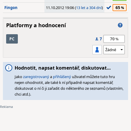
65
Fingon
11.10.2012 19:06 (
13 let a 304 dní
)
Platformy a hodnocení
70
PC
7
Hodnotit, napsat komentář, diskutovat…
Jako
zaregistrovaný
a
přihlášený
uživatel můžete tuto hru
nejen ohodnotit, ale také k ní případně napsat komentář,
diskutovat o ní či ji zařadit do některého ze seznamů (vlastním,
chci atd.).