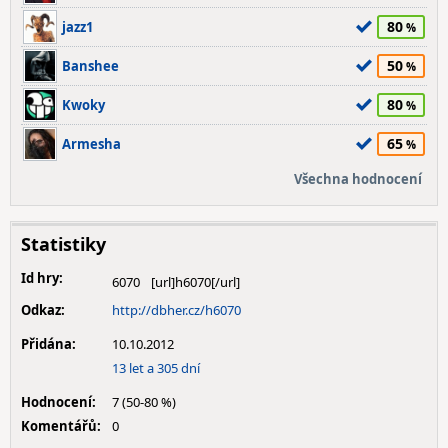
80
jazz1
50
Banshee
80
Kwoky
65
Armesha
Všechna hodnocení
Statistiky
Id hry:
6070
Odkaz:
http://dbher.cz/h6070
Přidána:
10.10.2012
13 let a 305 dní
Hodnocení:
7 (50-80 %)
Komentářů:
0