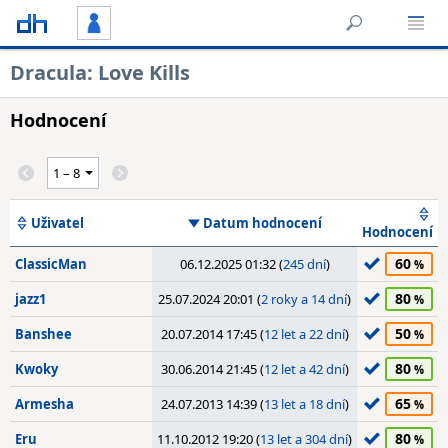
Dracula: Love Kills
Hodnocení
Uživatel
Datum hodnocení
Hodnocení
60
ClassicMan
06.12.2025 01:32 (
245 dní
)
80
jazz1
25.07.2024 20:01 (
2 roky a 14 dní
)
50
Banshee
20.07.2014 17:45 (
12 let a 22 dní
)
80
Kwoky
30.06.2014 21:45 (
12 let a 42 dní
)
65
Armesha
24.07.2013 14:39 (
13 let a 18 dní
)
80
Eru
11.10.2012 19:20 (
13 let a 304 dní
)