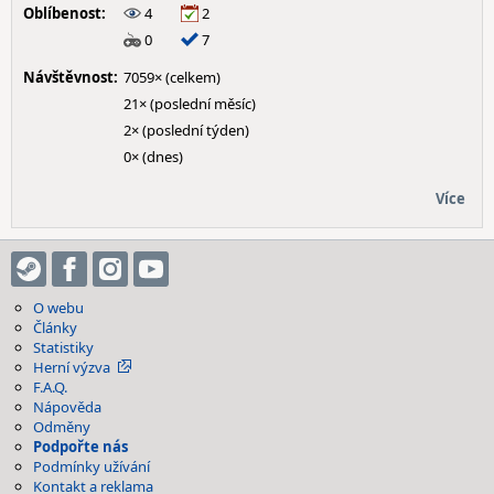
Oblíbenost:
4
2
0
7
Návštěvnost:
7059× (celkem)
21× (poslední měsíc)
2× (poslední týden)
0× (dnes)
Více
O webu
Články
Statistiky
Herní výzva
F.A.Q.
Nápověda
Odměny
Podpořte nás
Podmínky užívání
Kontakt a reklama