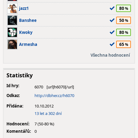
80
jazz1
50
Banshee
80
Kwoky
65
Armesha
Všechna hodnocení
Statistiky
Id hry:
6070
Odkaz:
http://dbher.cz/h6070
Přidána:
10.10.2012
13 let a 302 dní
Hodnocení:
7 (50-80 %)
Komentářů:
0