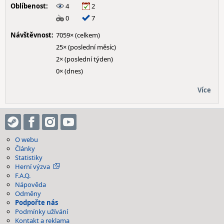
Oblíbenost:
4
2
0
7
Návštěvnost:
7059× (celkem)
25× (poslední měsíc)
2× (poslední týden)
0× (dnes)
Více
O webu
Články
Statistiky
Herní výzva
F.A.Q.
Nápověda
Odměny
Podpořte nás
Podmínky užívání
Kontakt a reklama