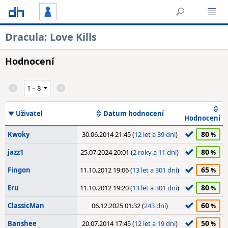
Dracula: Love Kills
Hodnocení
Uživatel
Datum hodnocení
Hodnocení
80
Kwoky
30.06.2014 21:45 (
12 let a 39 dní
)
80
jazz1
25.07.2024 20:01 (
2 roky a 11 dní
)
65
Fingon
11.10.2012 19:06 (
13 let a 301 dní
)
80
Eru
11.10.2012 19:20 (
13 let a 301 dní
)
60
ClassicMan
06.12.2025 01:32 (
243 dní
)
50
Banshee
20.07.2014 17:45 (
12 let a 19 dní
)