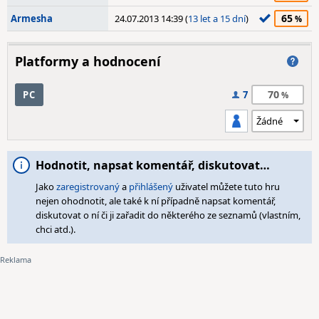
65
Armesha
24.07.2013 14:39 (
13 let a 15 dní
)
Platformy a hodnocení
70
PC
7
Hodnotit, napsat komentář, diskutovat…
Jako
zaregistrovaný
a
přihlášený
uživatel můžete tuto hru
nejen ohodnotit, ale také k ní případně napsat komentář,
diskutovat o ní či ji zařadit do některého ze seznamů (vlastním,
chci atd.).