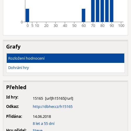
0
0
5
10
20
30
40
50
60
70
80
90
100
Grafy
Rozložení hodnocení
Dohrání hry
Přehled
Id hry:
15165
Odkaz:
http://dbher.cz/h15165
Přidána:
14.06.2018
8 let a 55 dní
Hru přidal:
Steve