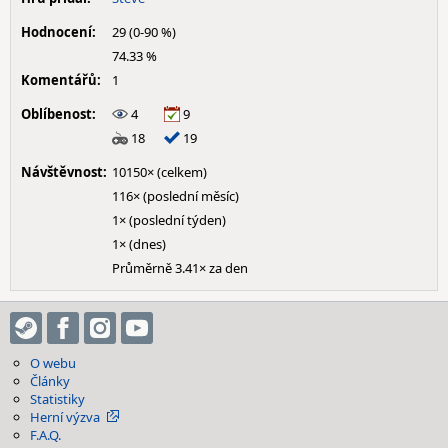
Hodnocení:
29 (0-90 %)
74.33 %
Komentářů:
1
Oblíbenost:
4
9
18
19
Návštěvnost:
10150× (celkem)
116× (poslední měsíc)
1× (poslední týden)
1× (dnes)
Průměrně 3.41× za den
O webu
Články
Statistiky
Herní výzva
F.A.Q.