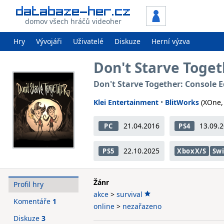
domov všech hráčů videoher
Hry
Vývojáři
Uživatelé
Diskuze
Herní výzva
Don't Starve Toge
Don't Starve Together: Console E
Klei Entertainment
•
BlitWorks
(XOne,
21.04.2016
13.09.
PC
PS4
22.10.2025
PS5
XboxX/S
Sw
Žánr
Profil hry
akce
>
survival
Komentáře
1
online
>
nezařazeno
Diskuze
3