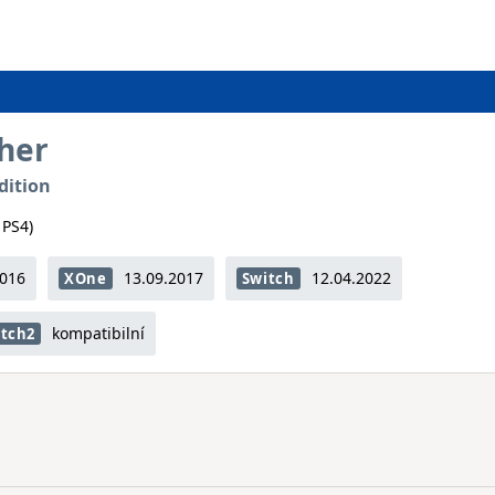
ther
dition
 PS4)
2016
13.09.2017
12.04.2022
XOne
Switch
kompatibilní
itch2