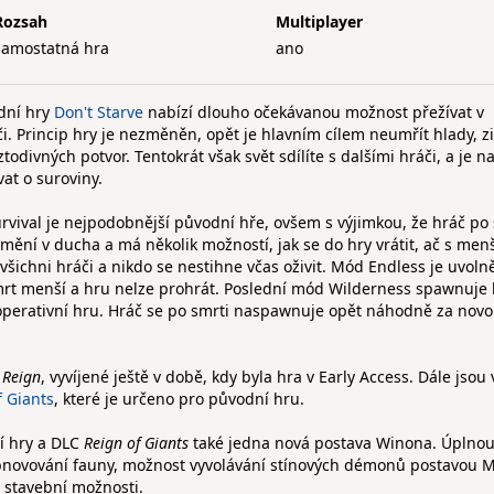
Rozsah
Multiplayer
samostatná hra
ano
dní hry
Don't Starve
nabízí dlouho očekávanou možnost přežívat v
i. Princip hry je nezměněn, opět je hlavním cílem neumřít hlady, z
odivných potvor. Tentokrát však svět sdílíte s dalšími hráči, a je na
at o suroviny.
rvival je nejpodobnější původní hře, ovšem s výjimkou, že hráč po 
mění v ducha a má několik možností, jak se do hry vrátit, ač s men
všichni hráči a nikdo se nestihne včas oživit. Mód Endless je uvoln
 smrt menší a hru nelze prohrát. Poslední mód Wilderness spawnuje
operativní hru. Hráč se po smrti naspawnuje opět náhodně za nov
 Reign
, vyvíjené ještě v době, kdy byla hra v Early Access. Dále jsou
f Giants
, které je určeno pro původní hru.
í hry a DLC
Reign of Giants
také jedna nová postava Winona. Úplno
obnovování fauny, možnost vyvolávání stínových démonů postavou M
a stavební možnosti.