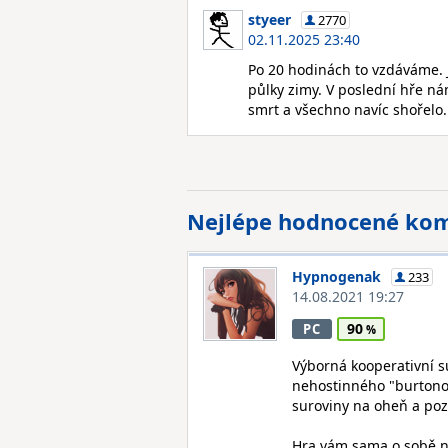
styeer
2770
02.11.2025 23:40
Po 20 hodinách to vzdáváme. J
půlky zimy. V poslední hře nám
smrt a všechno navíc shořelo.
Nejlépe hodnocené ko
Hypnogenak
233
14.08.2021 19:27
90
PC
Výborná kooperativní su
nehostinného "burtonovs
suroviny na oheň a pozd
Hra vám sama o sobě neř