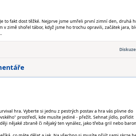
e to fakt dost těžké. Nejprve jsme umřeli první zimní den, druhá h
 v zimě shořel tábor, když jsme ho trochu opravili, začátek jara, bl
..
Diskuze
mentáře
rvival hra. Vyberte si jednu z pestrých postav a hra vás plivne do
kého" prostředí, kde musíte jediné - přežít. Sehnat jídlo, pořídit
ěji nějaké zbraně či nějaký ten vynález, jako třeba gril nebo baro
íká, co máte dělat a jak. Na všechno si musíte přijít sami skrze h