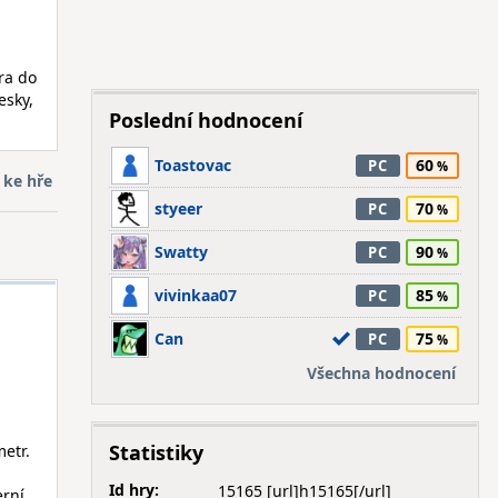
ra do
esky,
Poslední hodnocení
Toastovac
60
PC
 ke hře
styeer
70
PC
Swatty
90
PC
vivinkaa07
85
PC
Can
75
PC
Všechna hodnocení
Statistiky
metr.
Id hry:
15165
erní