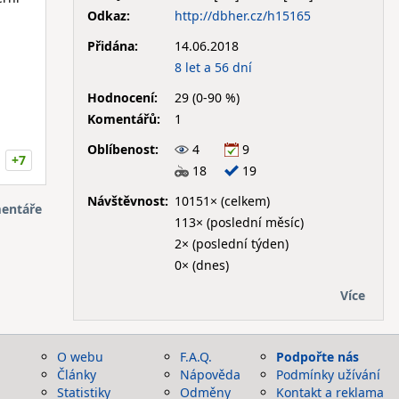
Odkaz:
http://dbher.cz/h15165
Přidána:
14.06.2018
8 let a 56 dní
Hodnocení:
29 (0-90 %)
Komentářů:
1
Oblíbenost:
4
9
+7
18
19
Návštěvnost:
10151× (celkem)
entáře
113× (poslední měsíc)
2× (poslední týden)
0× (dnes)
Více
O webu
F.A.Q.
Podpořte nás
Články
Nápověda
Podmínky užívání
Statistiky
Odměny
Kontakt a reklama