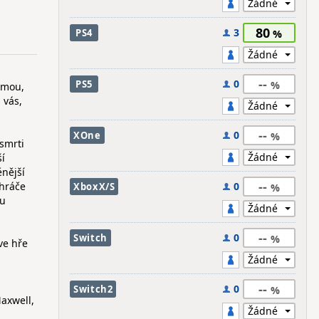
80
3
PS4
--
0
PS5
imou,
 vás,
--
0
XOne
smrti
ší
ěnější
--
 hráče
0
XboxX/S
ou
--
0
Switch
 ve hře
u
--
0
Switch2
axwell,