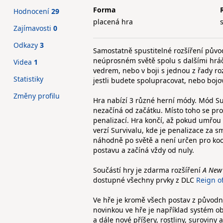
Forma
Hodnocení
29
placená hra
Zajímavosti
0
Odkazy
3
Samostatně spustitelné rozšíření půvo
neúprosném světě spolu s dalšími hráč
Videa
1
vedrem, nebo v boji s jednou z řady rozt
Statistiky
jestli budete spolupracovat, nebo bojov
Změny profilu
Hra nabízí 3 různé herní módy. Mód Su
nezačíná od začátku. Místo toho se pro
penalizací. Hra končí, až pokud umřou 
verzí Survivalu, kde je penalizace za
náhodně po světě a není určen pro ko
postavu a začíná vždy od nuly.
Součástí hry je zdarma rozšíření
A New
dostupné všechny prvky z DLC
Reign o
Ve hře je kromě všech postav z původn
novinkou ve hře je například systém 
a dále nové příšery, rostliny, suroviny 