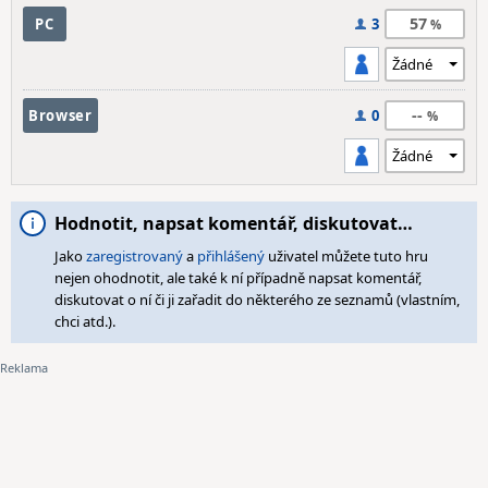
57
PC
3
--
Browser
0
Hodnotit, napsat komentář, diskutovat…
Jako
zaregistrovaný
a
přihlášený
uživatel můžete tuto hru
nejen ohodnotit, ale také k ní případně napsat komentář,
diskutovat o ní či ji zařadit do některého ze seznamů (vlastním,
chci atd.).