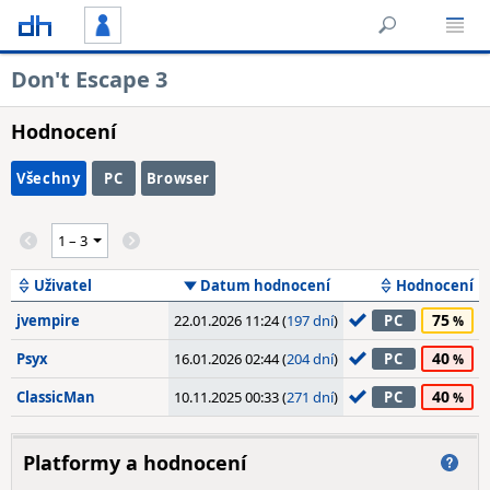
Don't Escape 3
Hodnocení
Všechny
PC
Browser
Uživatel
Datum hodnocení
Hodnocení
75
jvempire
22.01.2026 11:24 (
197 dní
)
PC
40
Psyx
16.01.2026 02:44 (
204 dní
)
PC
40
ClassicMan
10.11.2025 00:33 (
271 dní
)
PC
Platformy a hodnocení