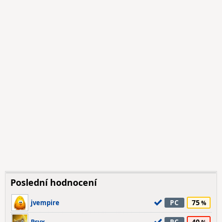
Poslední hodnocení
75
jvempire
PC
40