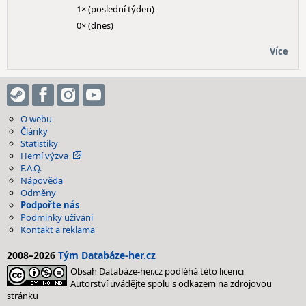
1× (poslední týden)
0× (dnes)
Více
O webu
Články
Statistiky
Herní výzva
F.A.Q.
Nápověda
Odměny
Podpořte nás
Podmínky užívání
Kontakt a reklama
2008–2026
Tým Databáze-her.cz
Obsah Databáze-her.cz podléhá této licenci
Autorství uvádějte spolu s odkazem na zdrojovou
stránku