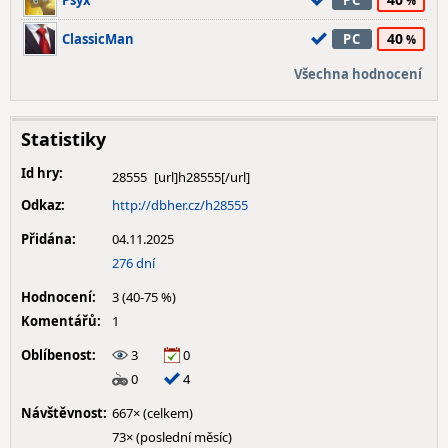
Psyx
PC
40
ClassicMan
PC
Všechna hodnocení
Statistiky
Id hry:
28555
Odkaz:
http://dbher.cz/h28555
Přidána:
04.11.2025
276 dní
Hodnocení:
3 (40-75 %)
Komentářů:
1
Oblíbenost:
3
0
0
4
Návštěvnost:
667× (celkem)
73× (poslední měsíc)