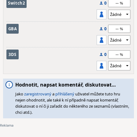
--
Switch2
0
--
GBA
0
--
3DS
0
Hodnotit, napsat komentář, diskutovat…
Jako
zaregistrovaný
a
přihlášený
uživatel můžete tuto hru
nejen ohodnotit, ale také k ní případně napsat komentář,
diskutovat o ní či ji zařadit do některého ze seznamů (vlastním,
chci atd.).