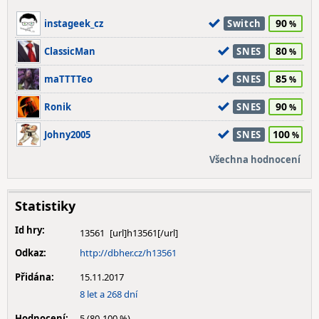
90
instageek_cz
Switch
80
ClassicMan
SNES
85
maTTTTeo
SNES
90
Ronik
SNES
100
Johny2005
SNES
Všechna hodnocení
Statistiky
Id hry:
13561
Odkaz:
http://dbher.cz/h13561
Přidána:
15.11.2017
8 let a 268 dní
Hodnocení:
5 (80-100 %)