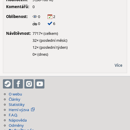
Komentářů:
0
Oblíbenost:
0
2
0
6
Návštěvnost:
7717× (celkem)
32× (poslední měsíc)
12× (poslední týden)
0× (dnes)
Více
O webu
Články
Statistiky
Herní výzva
F.A.Q.
Nápověda
Odměny