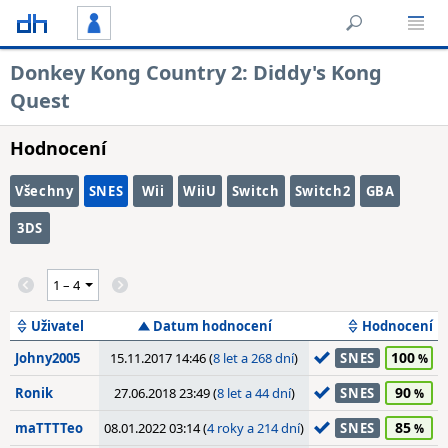
Donkey Kong Country 2: Diddy's Kong
Quest
Hodnocení
Všechny
SNES
Wii
WiiU
Switch
Switch2
GBA
3DS
Uživatel
Datum hodnocení
Hodnocení
100
Johny2005
15.11.2017 14:46 (
8 let a 268 dní
)
SNES
90
Ronik
27.06.2018 23:49 (
8 let a 44 dní
)
SNES
85
maTTTTeo
08.01.2022 03:14 (
4 roky a 214 dní
)
SNES