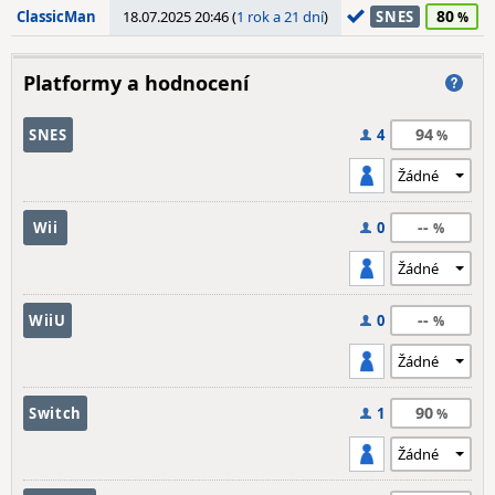
80
ClassicMan
18.07.2025 20:46 (
1 rok a 21 dní
)
SNES
Platformy a hodnocení
94
SNES
4
--
Wii
0
--
WiiU
0
90
Switch
1