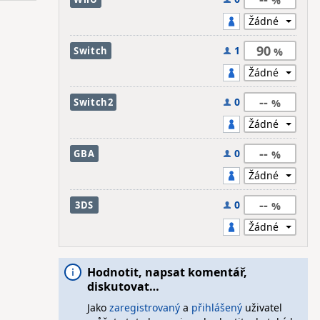
90
1
Switch
--
0
Switch2
--
0
GBA
--
0
3DS
Hodnotit, napsat komentář,
diskutovat…
Jako
zaregistrovaný
a
přihlášený
uživatel