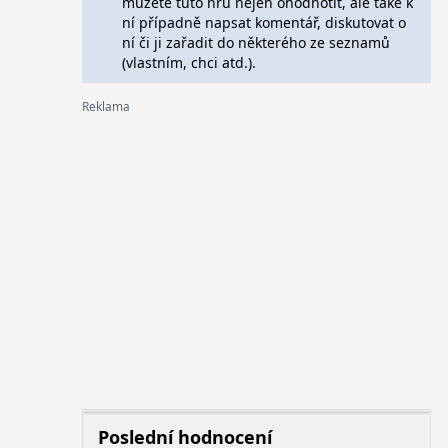
můžete tuto hru nejen ohodnotit, ale také k
ní případně napsat komentář, diskutovat o
ní či ji zařadit do některého ze seznamů
(vlastním, chci atd.).
Poslední hodnocení