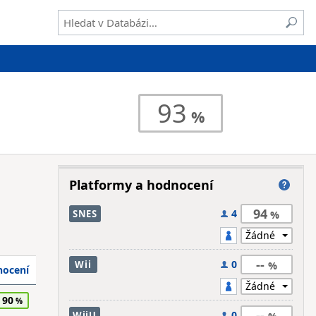
93
Platformy a hodnocení
94
4
SNES
--
0
Wii
ocení
90
--
0
WiiU