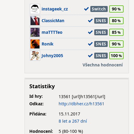
instageek_cz
90
Switch
ClassicMan
80
SNES
maTTTTeo
85
SNES
Ronik
90
SNES
Johny2005
100
SNES
Všechna hodnocení
Statistiky
Id hry:
13561
Odkaz:
http://dbher.cz/h13561
Přidána:
15.11.2017
8 let a 267 dní
Hodnocení:
5 (80-100 %)