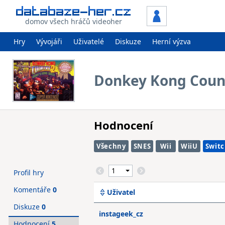
domov všech hráčů videoher
Hry
Vývojáři
Uživatelé
Diskuze
Herní výzva
Donkey Kong Count
Hodnocení
Všechny
SNES
Wii
WiiU
Swit
Profil hry
Komentáře
0
Uživatel
Diskuze
0
instageek_cz
Hodnocení
5