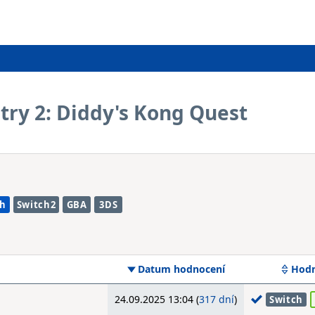
ry 2: Diddy's Kong Quest
ch
Switch2
GBA
3DS
Datum hodnocení
Hodn
24.09.2025 13:04 (
317 dní
)
Switch