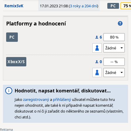
75
RemixSvK
17.01.2023 21:08 (
3 roky a 204 dní
)
PC
Platformy a hodnocení
80
PC
6
--
XboxX/S
0
Hodnotit, napsat komentář, diskutovat…
Jako
zaregistrovaný
a
přihlášený
uživatel můžete tuto hru
nejen ohodnotit, ale také k ní případně napsat komentář,
diskutovat o ní či ji zařadit do některého ze seznamů (vlastním,
chci atd.).