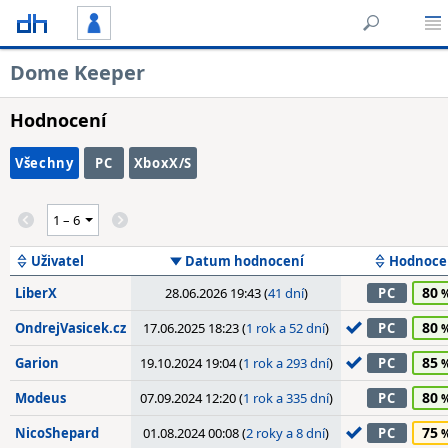
Dome Keeper
Hodnocení
Všechny
PC
XboxX/S
Uživatel
Datum hodnocení
Hodnoce
80
LiberX
28.06.2026 19:43 (
41 dní
)
PC
80
OndrejVasicek.cz
17.06.2025 18:23 (
1 rok a 52 dní
)
PC
85
Garion
19.10.2024 19:04 (
1 rok a 293 dní
)
PC
80
Modeus
07.09.2024 12:20 (
1 rok a 335 dní
)
PC
75
NicoShepard
01.08.2024 00:08 (
2 roky a 8 dní
)
PC