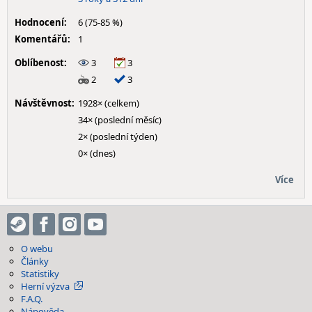
Hodnocení:
6 (75-85 %)
Komentářů:
1
Oblíbenost:
3
3
2
3
Návštěvnost:
1928× (celkem)
34× (poslední měsíc)
2× (poslední týden)
0× (dnes)
Více
O webu
Články
Statistiky
Herní výzva
F.A.Q.
Nápověda