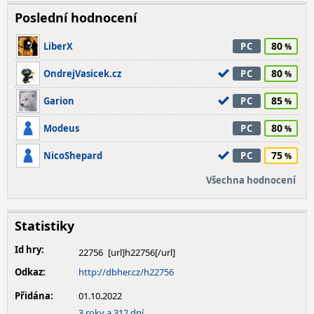
Poslední hodnocení
80
LiberX
PC
80
OndrejVasicek.cz
PC
85
Garion
PC
80
Modeus
PC
75
NicoShepard
PC
Všechna hodnocení
Statistiky
Id hry:
22756
Odkaz:
http://dbher.cz/h22756
Přidána:
01.10.2022
3 roky a 312 dní