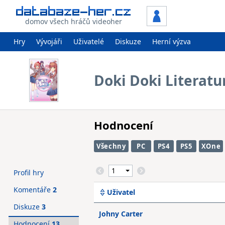
domov všech hráčů videoher
Hry
Vývojáři
Uživatelé
Diskuze
Herní výzva
Doki Doki Literatu
Hodnocení
Všechny
PC
PS4
PS5
XOne
Profil hry
Komentáře
2
Uživatel
Diskuze
3
Johny Carter
Hodnocení
13