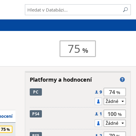
75
Platformy a hodnocení
74
9
PC
100
1
PS4
ocení
75
70
2
PS5