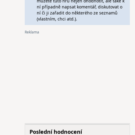
můžete tuto hru nejen ohodnotit, ale také k
ní případně napsat komentář, diskutovat o
ní či ji zařadit do některého ze seznamů
(vlastním, chci atd.).
Poslední hodnocení