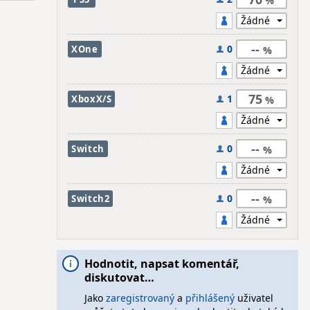
--
0
XOne
75
1
XboxX/S
--
0
Switch
--
0
Switch2
Hodnotit, napsat komentář,
diskutovat…
Jako
zaregistrovaný
a
přihlášený
uživatel