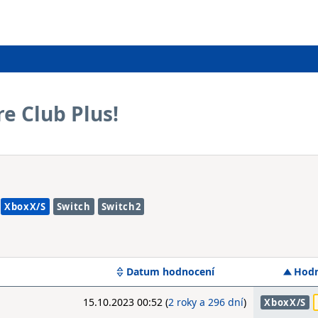
re Club Plus!
XboxX/S
Switch
Switch2
Datum hodnocení
Hodn
15.10.2023 00:52 (
2 roky a 296 dní
)
XboxX/S