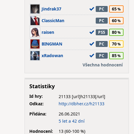
Jindrak37
65
PC
ClassicMan
60
PC
raisen
80
PS5
BINGMAN
70
PC
xRadowan
85
PC
Všechna hodnocení
Statistiky
Id hry:
21133
Odkaz:
http://dbher.cz/h21133
Přidána:
26.06.2021
5 let a 42 dní
Hodnocení:
13 (60-100 %)