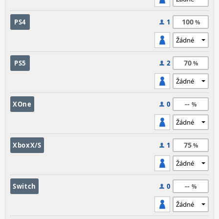
100
PS4
1
70
PS5
2
--
XOne
0
75
XboxX/S
1
--
Switch
0