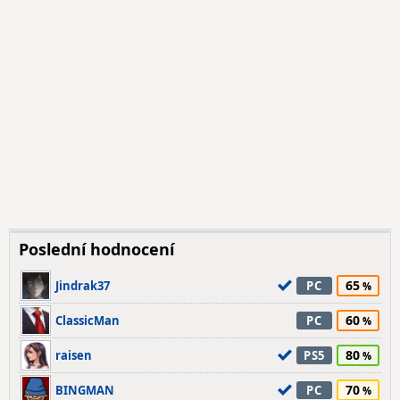
Poslední hodnocení
65
Jindrak37
PC
60
ClassicMan
PC
80
raisen
PS5
70
BINGMAN
PC