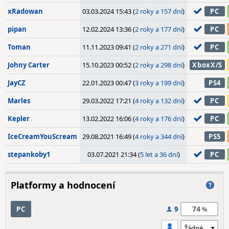
xRadowan
03.03.2024 15:43 (
2 roky a 157 dní
)
PC
pipan
12.02.2024 13:36 (
2 roky a 177 dní
)
PC
Toman
11.11.2023 09:41 (
2 roky a 271 dní
)
PC
Johny Carter
15.10.2023 00:52 (
2 roky a 298 dní
)
XboxX/S
JayCZ
22.01.2023 00:47 (
3 roky a 199 dní
)
PS4
Marles
29.03.2022 17:21 (
4 roky a 132 dní
)
PC
Kepler
13.02.2022 16:06 (
4 roky a 176 dní
)
PC
IceCreamYouScream
29.08.2021 16:49 (
4 roky a 344 dní
)
PS5
stepankoby1
03.07.2021 21:34 (
5 let a 36 dní
)
PC
Platformy a hodnocení
74
PC
9