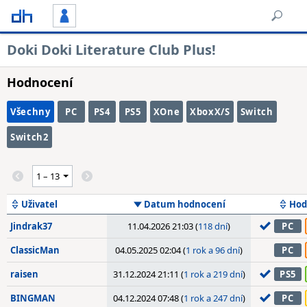
Doki Doki Literature Club Plus!
Hodnocení
Všechny
PC
PS4
PS5
XOne
XboxX/S
Switch
Switch2
Uživatel
Datum hodnocení
Hod
Jindrak37
11.04.2026 21:03 (
118 dní
)
PC
ClassicMan
04.05.2025 02:04 (
1 rok a 96 dní
)
PC
raisen
31.12.2024 21:11 (
1 rok a 219 dní
)
PS5
BINGMAN
04.12.2024 07:48 (
1 rok a 247 dní
)
PC