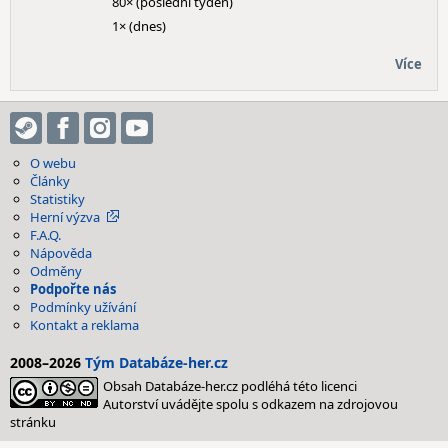
80× (poslední týden)
1× (dnes)
Více
O webu
Články
Statistiky
Herní výzva
F.A.Q.
Nápověda
Odměny
Podpořte nás
Podmínky užívání
Kontakt a reklama
2008–2026
Tým Databáze-her.cz
Obsah Databáze-her.cz podléhá této licenci
Autorství uvádějte spolu s odkazem na zdrojovou
stránku