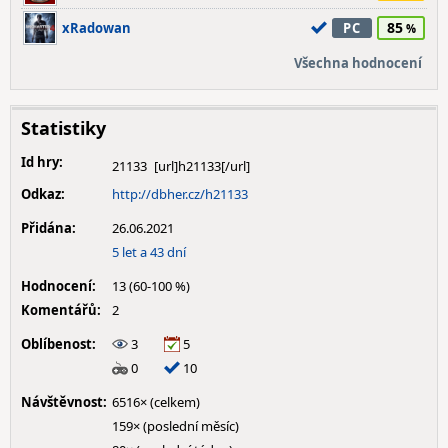
85
xRadowan
PC
Všechna hodnocení
Statistiky
Id hry:
21133
Odkaz:
http://dbher.cz/h21133
Přidána:
26.06.2021
5 let a 43 dní
Hodnocení:
13 (60-100 %)
Komentářů:
2
Oblíbenost:
3
5
0
10
Návštěvnost:
6516× (celkem)
159× (poslední měsíc)