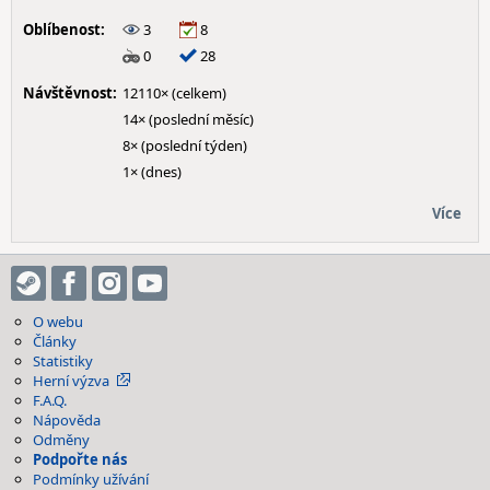
Oblíbenost:
3
8
0
28
Návštěvnost:
12110× (celkem)
14× (poslední měsíc)
8× (poslední týden)
1× (dnes)
Více
O webu
Články
Statistiky
Herní výzva
F.A.Q.
Nápověda
Odměny
Podpořte nás
Podmínky užívání