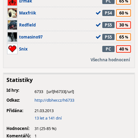
65
Ermak
PC
60
Maxfriik
PS4
30
Redfield
PS5
65
tomasino97
PS5
40
Snix
PC
Všechna hodnocení
Statistiky
Id hry:
6733
Odkaz:
http://dbher.cz/h6733
Přidána:
21.03.2013
13 let a 141 dní
Hodnocení:
31 (25-85 %)
Komentářů:
1