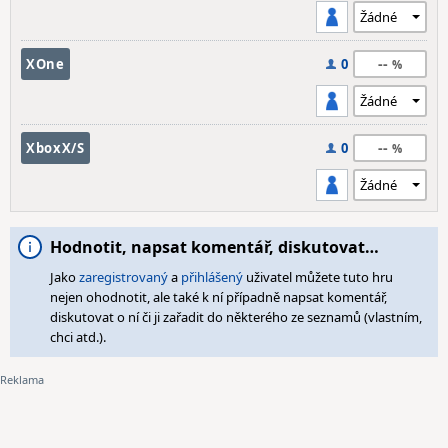
--
XOne
0
--
XboxX/S
0
Hodnotit, napsat komentář, diskutovat…
Jako
zaregistrovaný
a
přihlášený
uživatel můžete tuto hru
nejen ohodnotit, ale také k ní případně napsat komentář,
diskutovat o ní či ji zařadit do některého ze seznamů (vlastním,
chci atd.).