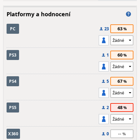
Platformy a hodnocení
63
PC
23
60
PS3
1
67
PS4
5
48
PS5
2
--
X360
0