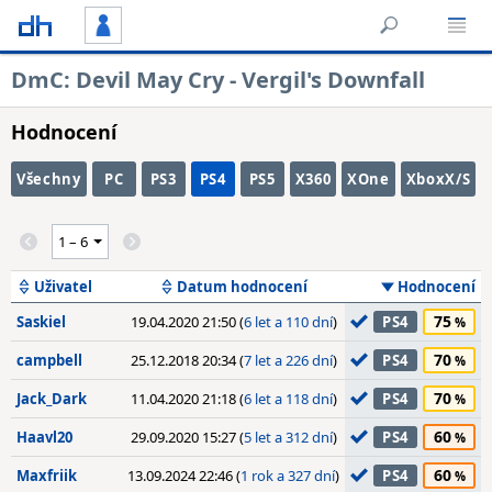
DmC: Devil May Cry - Vergil's Downfall
Hodnocení
Všechny
PC
PS3
PS4
PS5
X360
XOne
XboxX/S
Uživatel
Datum hodnocení
Hodnocení
75
Saskiel
19.04.2020 21:50 (
6 let a 110 dní
)
PS4
70
campbell
25.12.2018 20:34 (
7 let a 226 dní
)
PS4
70
Jack_Dark
11.04.2020 21:18 (
6 let a 118 dní
)
PS4
60
Haavl20
29.09.2020 15:27 (
5 let a 312 dní
)
PS4
60
Maxfriik
13.09.2024 22:46 (
1 rok a 327 dní
)
PS4