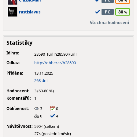
ClassicMan
PC
80
rastislavus
PC
Všechna hodnocení
Statistiky
Id hry:
28590
Odkaz:
http://dbher.cz/h28590
Přidána:
13.11.2025
268 dní
Hodnocení:
3 (60-80 %)
Komentářů:
1
Oblíbenost:
3
0
0
4
Návštěvnost:
590× (celkem)
27× (poslední měsíc)