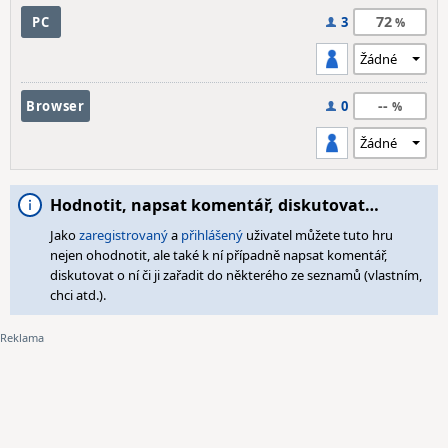
72
PC
3
--
Browser
0
Hodnotit, napsat komentář, diskutovat…
Jako
zaregistrovaný
a
přihlášený
uživatel můžete tuto hru
nejen ohodnotit, ale také k ní případně napsat komentář,
diskutovat o ní či ji zařadit do některého ze seznamů (vlastním,
chci atd.).