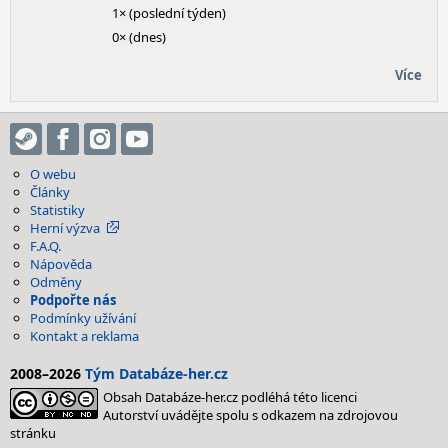
1× (poslední týden)
0× (dnes)
Více
O webu
Články
Statistiky
Herní výzva
F.A.Q.
Nápověda
Odměny
Podpořte nás
Podmínky užívání
Kontakt a reklama
2008–2026
Tým Databáze-her.cz
Obsah Databáze-her.cz podléhá této licenci
Autorství uvádějte spolu s odkazem na zdrojovou
stránku