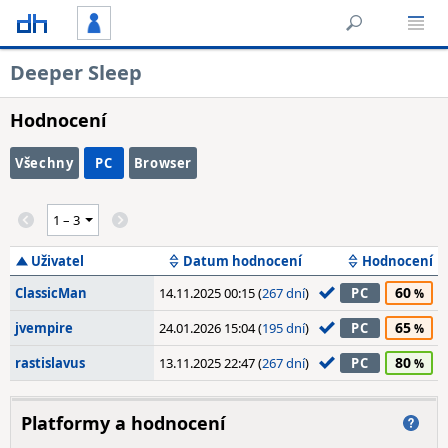
Deeper Sleep
Hodnocení
Všechny
PC
Browser
Uživatel
Datum hodnocení
Hodnocení
60
ClassicMan
14.11.2025 00:15 (
267 dní
)
PC
65
jvempire
24.01.2026 15:04 (
195 dní
)
PC
80
rastislavus
13.11.2025 22:47 (
267 dní
)
PC
Platformy a hodnocení