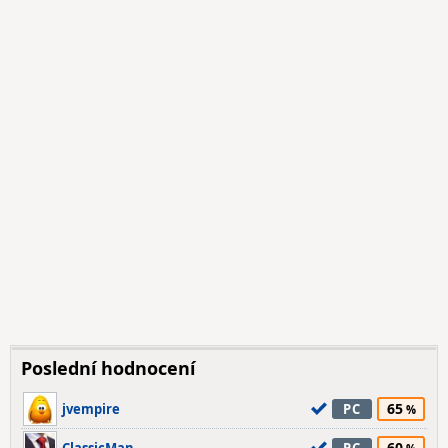
Poslední hodnocení
65
jvempire
PC
60