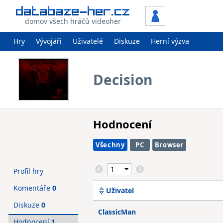
domov všech hráčů videoher
Hry
Vývojáři
Uživatelé
Diskuze
Herní výzva
Decision
Hodnocení
Všechny
PC
Browser
Profil hry
Komentáře
0
Uživatel
Diskuze
0
ClassicMan
Hodnocení
1