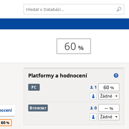
60
Platformy a hodnocení
60
1
PC
--
0
Browser
ocení
60