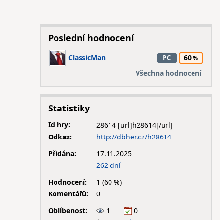
Poslední hodnocení
ClassicMan
60
PC
Všechna hodnocení
Statistiky
Id hry:
28614
Odkaz:
http://dbher.cz/h28614
Přidána:
17.11.2025
262 dní
Hodnocení:
1 (60 %)
Komentářů:
0
Oblíbenost:
1
0