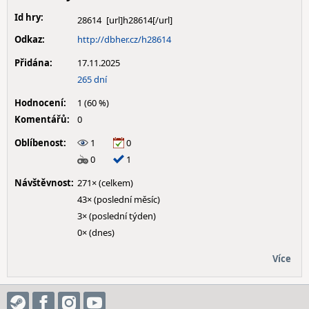
Id hry:
28614
Odkaz:
http://dbher.cz/h28614
Přidána:
17.11.2025
265 dní
Hodnocení:
1 (60 %)
Komentářů:
0
Oblíbenost:
1
0
0
1
Návštěvnost:
271× (celkem)
43× (poslední měsíc)
3× (poslední týden)
0× (dnes)
Více