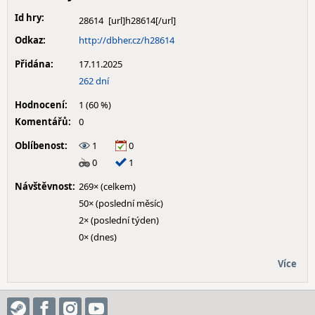
Id hry:
28614
Odkaz:
http://dbher.cz/h28614
Přidána:
17.11.2025
262 dní
Hodnocení:
1 (60 %)
Komentářů:
0
Oblíbenost:
1
0
0
1
Návštěvnost:
269× (celkem)
50× (poslední měsíc)
2× (poslední týden)
0× (dnes)
Více