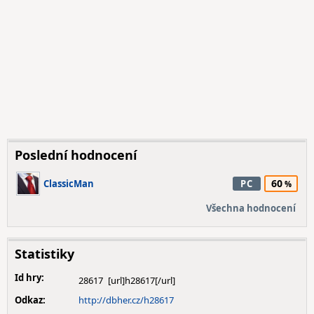
Poslední hodnocení
60
ClassicMan
PC
Všechna hodnocení
Statistiky
Id hry:
28617
Odkaz:
http://dbher.cz/h28617