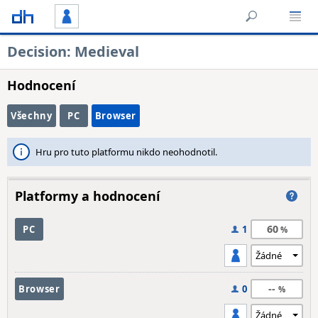
Decision: Medieval
Hodnocení
Všechny
PC
Browser
Hru pro tuto platformu nikdo neohodnotil.
Platformy a hodnocení
60
PC
1
--
Browser
0