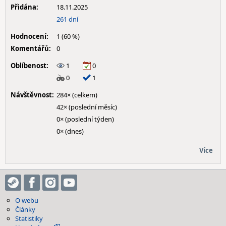
Přidána:
18.11.2025
261 dní
Hodnocení:
1 (60 %)
Komentářů:
0
Oblíbenost:
1
0
0
1
Návštěvnost:
284× (celkem)
42× (poslední měsíc)
0× (poslední týden)
0× (dnes)
Více
O webu
Články
Statistiky