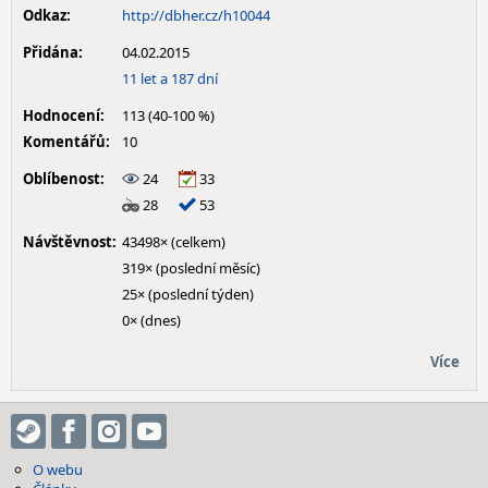
Odkaz:
http://dbher.cz/h10044
Přidána:
04.02.2015
11 let a 187 dní
Hodnocení:
113 (40-100 %)
Komentářů:
10
Oblíbenost:
24
33
28
53
Návštěvnost:
43498× (celkem)
319× (poslední měsíc)
25× (poslední týden)
0× (dnes)
Více
O webu