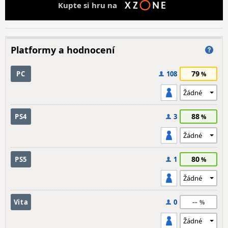
Kupte si hru na
Platformy a hodnocení
79
PC
108
88
PS4
3
80
PS5
1
--
Vita
0