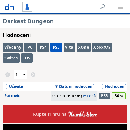
Darkest Dungeon
Hodnocení
Všechny
PC
PS4
PS5
Vita
XOne
XboxX/S
Switch
iOS
Uživatel
Datum hodnocení
Hodnocení
80
Patrovic
09.03.2026 10:36 (
151 dní
)
PS5
Kupte si hru na