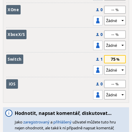
--
XOne
0
--
XboxX/S
0
75
Switch
1
--
iOS
0
Hodnotit, napsat komentář, diskutovat…
Jako
zaregistrovaný
a
přihlášený
uživatel můžete tuto hru
nejen ohodnotit, ale také k ní případně napsat komentář,