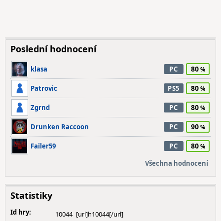
Poslední hodnocení
80
klasa
PC
80
Patrovic
PS5
80
Zgrnd
PC
90
Drunken Raccoon
PC
80
Failer59
PC
Všechna hodnocení
Statistiky
Id hry:
10044