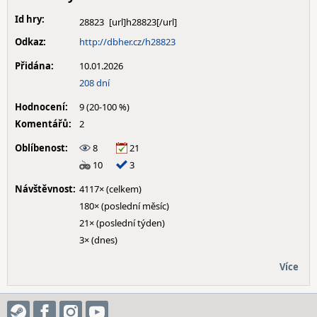
Id hry:
28823
Odkaz:
http://dbher.cz/h28823
Přidána:
10.01.2026
208 dní
Hodnocení:
9 (20-100 %)
Komentářů:
2
Oblíbenost:
8
21
10
3
Návštěvnost:
4117× (celkem)
180× (poslední měsíc)
21× (poslední týden)
3× (dnes)
Více