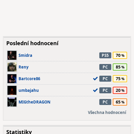
Poslední hodnocení
70
Smidra
PS5
85
Reny
PC
75
Bartcore86
PC
20
umbajahu
PC
65
MIGtheDRAGON
PC
Všechna hodnocení
Statistiky