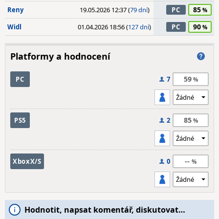
85
Reny
19.05.2026 12:37 (
79 dní
)
PC
90
Widl
01.04.2026 18:56 (
127 dní
)
PC
Platformy a hodnocení
59
PC
7
85
PS5
2
--
XboxX/S
0
Hodnotit, napsat komentář, diskutovat…