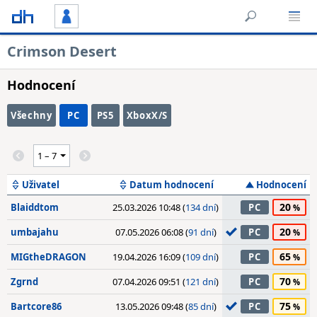
Crimson Desert
Hodnocení
Všechny
PC
PS5
XboxX/S
Uživatel
Datum hodnocení
Hodnocení
20
Blaiddtom
25.03.2026 10:48 (
134 dní
)
PC
20
umbajahu
07.05.2026 06:08 (
91 dní
)
PC
65
MIGtheDRAGON
19.04.2026 16:09 (
109 dní
)
PC
70
Zgrnd
07.04.2026 09:51 (
121 dní
)
PC
75
Bartcore86
13.05.2026 09:48 (
85 dní
)
PC