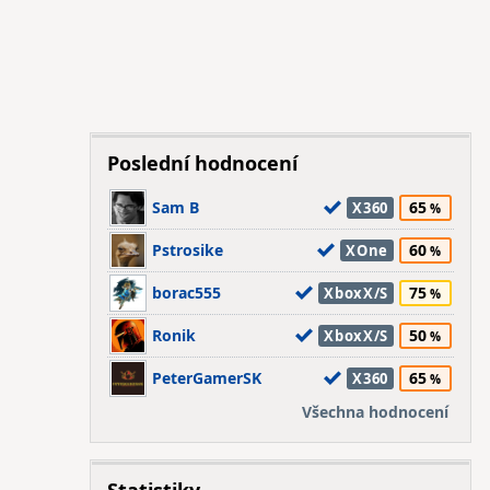
Poslední hodnocení
Sam B
65
X360
Pstrosike
60
XOne
borac555
75
XboxX/S
Ronik
50
XboxX/S
PeterGamerSK
65
X360
Všechna hodnocení