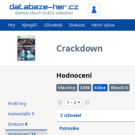
domov všech hráčů videoher
Hry
Vývojáři
Uživatelé
Diskuze
Herní výzva
Crackdown
Hodnocení
Všechny
X360
XOne
XboxX/S
Profil hry
Komentáře
1
Uživatel
Diskuze
0
Pstrosike
Hodnocení
11