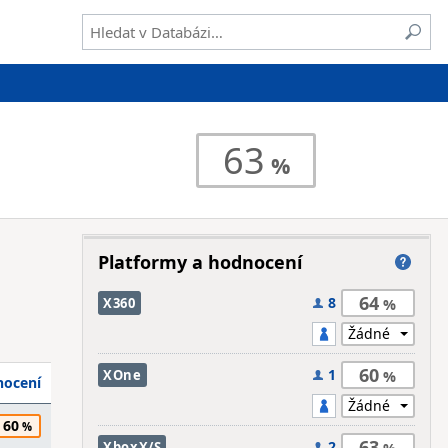
63
Platformy a hodnocení
64
8
X360
60
1
XOne
ocení
60
63
2
XboxX/S