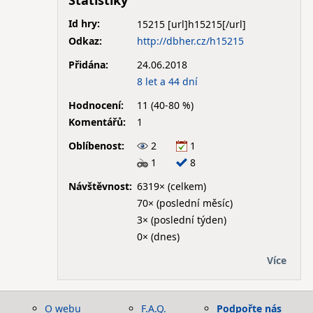
Statistiky
Id hry:
15215
Odkaz:
http://dbher.cz/h15215
Přidána:
24.06.2018
8 let a 44 dní
Hodnocení:
11 (40-80 %)
Komentářů:
1
Oblíbenost:
2
1
1
8
Návštěvnost:
6319× (celkem)
70× (poslední měsíc)
3× (poslední týden)
0× (dnes)
Více
O webu
F.A.Q.
Podpořte nás