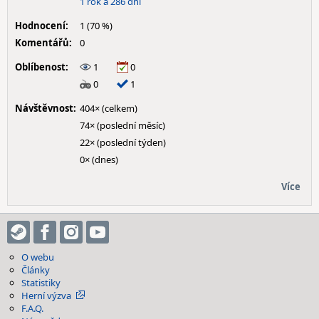
1 rok a 286 dní
Hodnocení:
1 (70 %)
Komentářů:
0
Oblíbenost:
1
0
0
1
Návštěvnost:
404× (celkem)
74× (poslední měsíc)
22× (poslední týden)
0× (dnes)
Více
O webu
Články
Statistiky
Herní výzva
F.A.Q.