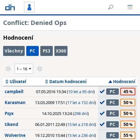
Conflict: Denied Ops
Hodnocení
Všechny
PC
PS3
X360
Uživatel
Datum hodnocení
Hodnocení
45
campbell
07.05.2016 15:34 (
10 let a 95 dní
)
PC
50
Karasman
13.03.2009 17:51 (
17 let a 152 dní
)
PC
50
Psyx
14.10.2025 13:24 (
298 dní
)
PC
50
tikend
06.01.2011 22:49 (
15 let a 218 dní
)
PC
55
Wolverine
19.12.2010 15:44 (
15 let a 236 dní
)
PC