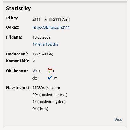
Statistiky
Id hry:
2111
Odkaz:
http://dbher.cz/h2111
Přidána:
13.03.2009
17 let a 152 dní
Hodnocení:
17 (45-80 %)
Komentářů:
2
Oblíbenost:
3
6
1
15
Návštěvnost:
11350× (celkem)
29× (poslední měsíc)
1× (poslední týden)
0× (dnes)
Více