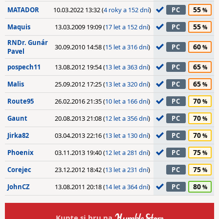
55
MATADOR
10.03.2022 13:32 (
4 roky a 152 dní
)
PC
55
Maquis
13.03.2009 19:09 (
17 let a 152 dní
)
PC
RNDr. Gunár
60
30.09.2010 14:58 (
15 let a 316 dní
)
PC
Pavel
65
pospech11
13.08.2012 19:54 (
13 let a 363 dní
)
PC
65
Malis
25.09.2012 17:25 (
13 let a 320 dní
)
PC
70
Route95
26.02.2016 21:35 (
10 let a 166 dní
)
PC
70
Gaunt
20.08.2013 21:08 (
12 let a 356 dní
)
PC
70
Jirka82
03.04.2013 22:16 (
13 let a 130 dní
)
PC
75
Phoenix
03.11.2013 19:40 (
12 let a 281 dní
)
PC
75
Corejec
23.12.2012 18:42 (
13 let a 231 dní
)
PC
80
JohnCZ
13.08.2011 20:18 (
14 let a 364 dní
)
PC
Kupte si hru na