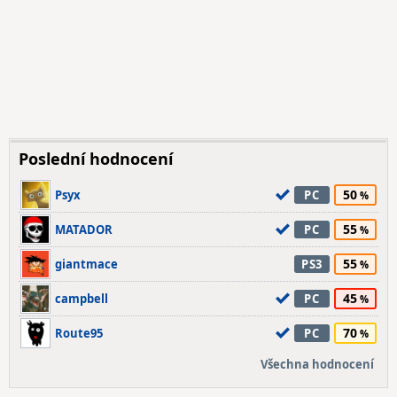
Poslední hodnocení
50
Psyx
PC
55
MATADOR
PC
55
giantmace
PS3
45
campbell
PC
70
Route95
PC
Všechna hodnocení