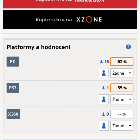
Kupte si hru na
Platformy a hodnocení
62
PC
16
55
PS3
1
--
X360
0