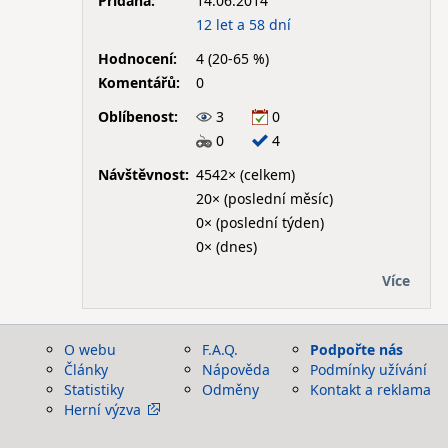
Přidána:
14.06.2014
12 let a 58 dní
Hodnocení:
4 (20-65 %)
Komentářů:
0
Oblíbenost:
3
0
0
4
Návštěvnost:
4542× (celkem)
20× (poslední měsíc)
0× (poslední týden)
0× (dnes)
Více
O webu
F.A.Q.
Podpořte nás
Články
Nápověda
Podmínky užívání
Statistiky
Odměny
Kontakt a reklama
Herní výzva