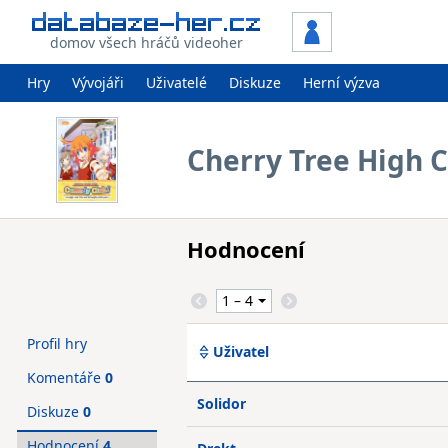
domov všech hráčů videoher
Hry
Vývojáři
Uživatelé
Diskuze
Herní výzva
Cherry Tree High 
Hodnocení
Profil hry
Uživatel
Komentáře
0
Solidor
Diskuze
0
Hodnocení
4