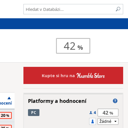
42
Kupte si hru na
Platformy a hodnocení
ocení
42
4
PC
20