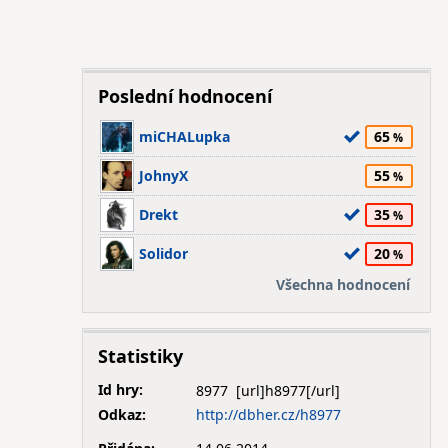
Poslední hodnocení
miCHALupka
65
JohnyX
55
Drekt
35
Solidor
20
Všechna hodnocení
Statistiky
Id hry:
8977
Odkaz:
http://dbher.cz/h8977