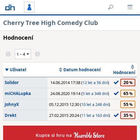
Cherry Tree High Comedy Club
Hodnocení
Uživatel
Datum hodnocení
Hodnocení
20
Solidor
14.06.2014 17:38 (
12 let a 56 dní
)
65
miCHALupka
24.08.2020 19:14 (
5 let a 348 dní
)
55
JohnyX
05.12.2015 12:30 (
10 let a 248 dní
)
35
Drekt
27.02.2015 20:24 (
11 let a 163 dní
)
Kupte si hru na