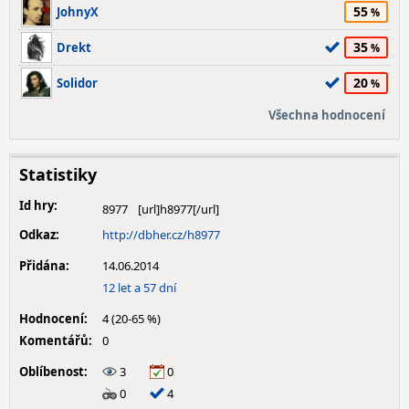
55
JohnyX
35
Drekt
20
Solidor
Všechna hodnocení
Statistiky
Id hry:
8977
Odkaz:
http://dbher.cz/h8977
Přidána:
14.06.2014
12 let a 57 dní
Hodnocení:
4 (20-65 %)
Komentářů:
0
Oblíbenost:
3
0
0
4