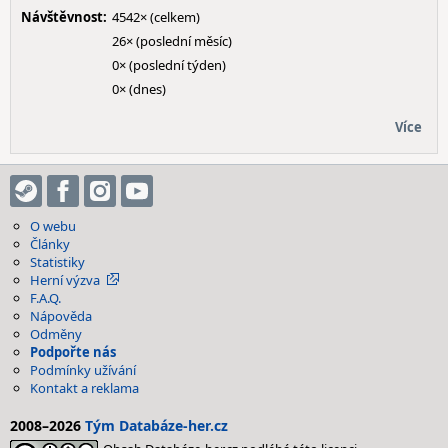
Návštěvnost:
4542× (celkem)
26× (poslední měsíc)
0× (poslední týden)
0× (dnes)
Více
O webu
Články
Statistiky
Herní výzva
F.A.Q.
Nápověda
Odměny
Podpořte nás
Podmínky užívání
Kontakt a reklama
2008–2026
Tým Databáze-her.cz