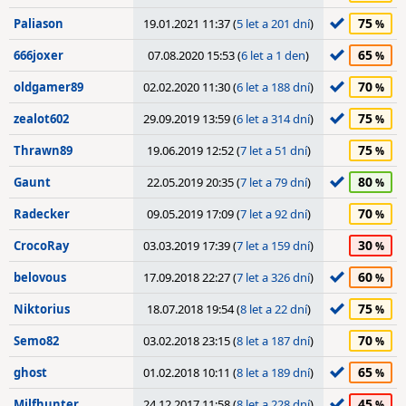
75
Paliason
19.01.2021 11:37 (
5 let a 201 dní
)
65
666joxer
07.08.2020 15:53 (
6 let a 1 den
)
70
oldgamer89
02.02.2020 11:30 (
6 let a 188 dní
)
75
zealot602
29.09.2019 13:59 (
6 let a 314 dní
)
75
Thrawn89
19.06.2019 12:52 (
7 let a 51 dní
)
80
Gaunt
22.05.2019 20:35 (
7 let a 79 dní
)
70
Radecker
09.05.2019 17:09 (
7 let a 92 dní
)
30
CrocoRay
03.03.2019 17:39 (
7 let a 159 dní
)
60
belovous
17.09.2018 22:27 (
7 let a 326 dní
)
75
Niktorius
18.07.2018 19:54 (
8 let a 22 dní
)
70
Semo82
03.02.2018 23:15 (
8 let a 187 dní
)
65
ghost
01.02.2018 10:11 (
8 let a 189 dní
)
45
Milfhunter
24.12.2017 11:58 (
8 let a 228 dní
)