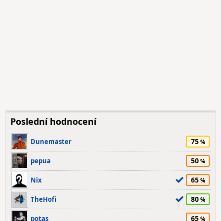
Poslední hodnocení
75
Dunemaster
50
pepua
65
Nix
80
TheHofi
65
potas