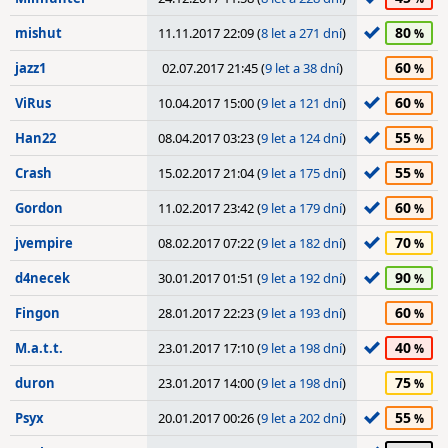
80
mishut
11.11.2017 22:09 (
8 let a 271 dní
)
60
jazz1
02.07.2017 21:45 (
9 let a 38 dní
)
60
ViRus
10.04.2017 15:00 (
9 let a 121 dní
)
55
Han22
08.04.2017 03:23 (
9 let a 124 dní
)
55
Crash
15.02.2017 21:04 (
9 let a 175 dní
)
60
Gordon
11.02.2017 23:42 (
9 let a 179 dní
)
70
jvempire
08.02.2017 07:22 (
9 let a 182 dní
)
90
d4necek
30.01.2017 01:51 (
9 let a 192 dní
)
60
Fingon
28.01.2017 22:23 (
9 let a 193 dní
)
40
M.a.t.t.
23.01.2017 17:10 (
9 let a 198 dní
)
75
duron
23.01.2017 14:00 (
9 let a 198 dní
)
55
Psyx
20.01.2017 00:26 (
9 let a 202 dní
)