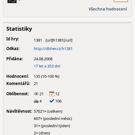
Všechna hodnocení
Statistiky
Id hry:
1381
Odkaz:
http://dbher.cz/h1381
Přidána:
24.08.2008
17 let a 353 dní
Hodnocení:
135 (10-100 %)
Komentářů:
21
Oblíbenost:
21
12
4
106
Návštěvnost:
57021× (celkem)
607× (poslední měsíc)
31× (poslední týden)
2× (dnes)