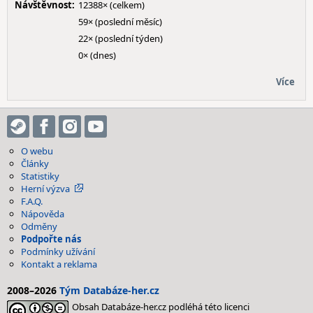
Návštěvnost:
12388× (celkem)
59× (poslední měsíc)
22× (poslední týden)
0× (dnes)
Více
O webu
Články
Statistiky
Herní výzva
F.A.Q.
Nápověda
Odměny
Podpořte nás
Podmínky užívání
Kontakt a reklama
2008–2026
Tým Databáze-her.cz
Obsah Databáze-her.cz podléhá této licenci