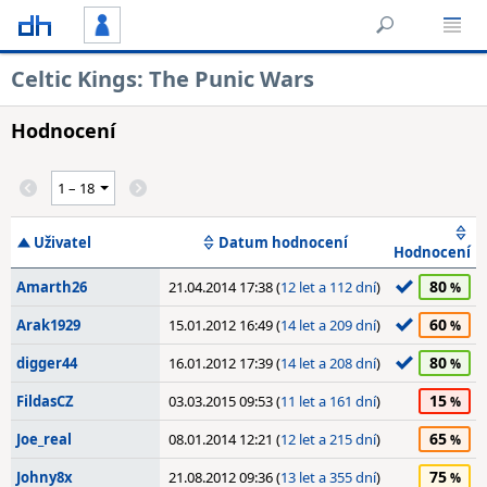
Celtic Kings: The Punic Wars
Hodnocení
Uživatel
Datum hodnocení
Hodnocení
80
Amarth26
21.04.2014 17:38 (
12 let a 112 dní
)
60
Arak1929
15.01.2012 16:49 (
14 let a 209 dní
)
80
digger44
16.01.2012 17:39 (
14 let a 208 dní
)
15
FildasCZ
03.03.2015 09:53 (
11 let a 161 dní
)
65
Joe_real
08.01.2014 12:21 (
12 let a 215 dní
)
75
Johny8x
21.08.2012 09:36 (
13 let a 355 dní
)