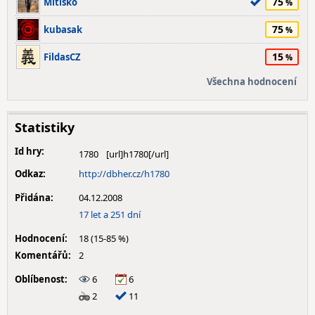
75
Mitisko
75
kubasak
15
FildasCZ
Všechna hodnocení
Statistiky
Id hry:
1780
Odkaz:
http://dbher.cz/h1780
Přidána:
04.12.2008
17 let a 251 dní
Hodnocení:
18 (15-85 %)
Komentářů:
2
Oblíbenost:
6
6
2
11