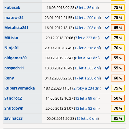
75
kubasak
16.05.2018 09:28 (
8 let a 86 dní
)
75
matewr84
23.01.2012 21:55 (
14 let a 200 dní
)
65
Metalista841
16.01.2012 18:13 (
14 let a 208 dní
)
75
Mitisko
29.12.2018 20:06 (
7 let a 223 dní
)
70
Ninja01
29.09.2013 07:49 (
12 let a 316 dní
)
55
oldgamer89
09.12.2019 22:43 (
6 let a 243 dní
)
55
pospech11
13.08.2012 18:49 (
13 let a 363 dní
)
60
Reny
04.12.2008 22:36 (
17 let a 250 dní
)
75
RupertVomacka
18.12.2023 11:51 (
2 roky a 234 dní
)
50
SandroCZ
14.05.2013 16:37 (
13 let a 89 dní
)
70
Shutdown
20.05.2013 21:07 (
13 let a 82 dní
)
85
zavinac23
05.08.2011 20:28 (
15 let a 6 dní
)