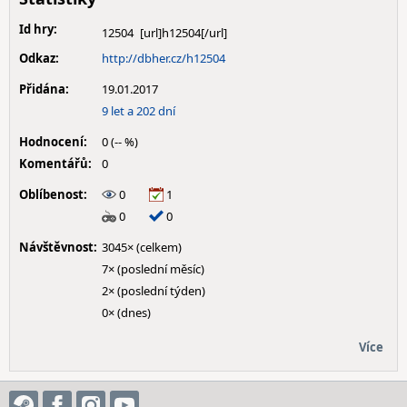
Id hry:
12504
Odkaz:
http://dbher.cz/h12504
Přidána:
19.01.2017
9 let a 202 dní
Hodnocení:
0 (-- %)
Komentářů:
0
Oblíbenost:
0
1
0
0
Návštěvnost:
3045× (celkem)
7× (poslední měsíc)
2× (poslední týden)
0× (dnes)
Více