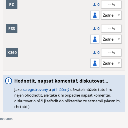
--
PC
0
--
PS3
0
--
X360
0
Hodnotit, napsat komentář, diskutovat…
Jako
zaregistrovaný
a
přihlášený
uživatel můžete tuto hru
nejen ohodnotit, ale také k ní případně napsat komentář,
diskutovat o ní či ji zařadit do některého ze seznamů (vlastním,
chci atd.).