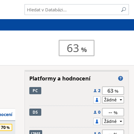
63
Platformy a hodnocení
63
2
PC
--
0
DS
ocení
70
--
0
J2ME