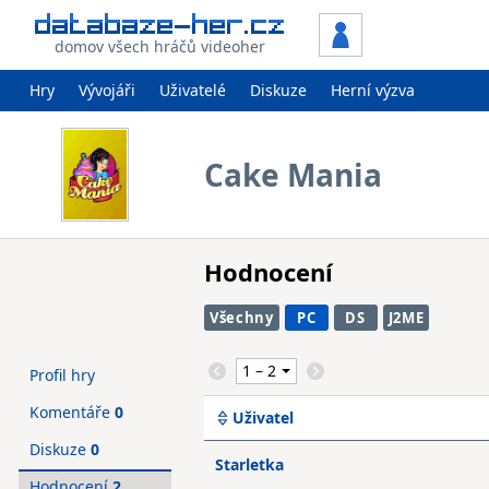
domov všech hráčů videoher
Hry
Vývojáři
Uživatelé
Diskuze
Herní výzva
Cake Mania
Hodnocení
Všechny
PC
DS
J2ME
Profil hry
Komentáře
0
Uživatel
Diskuze
0
Starletka
Hodnocení
2