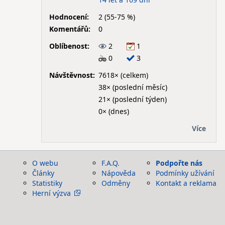
Hodnocení:
2 (55-75 %)
Komentářů:
0
Oblíbenost:
2
1
0
3
Návštěvnost:
7618× (celkem)
38× (poslední měsíc)
21× (poslední týden)
0× (dnes)
Více
O webu
F.A.Q.
Podpořte nás
Články
Nápověda
Podmínky užívání
Statistiky
Odměny
Kontakt a reklama
Herní výzva