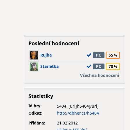
Poslední hodnocení
Rujha
55
PC
Starletka
70
PC
Všechna hodnocení
Statistiky
Id hry:
5404
Odkaz:
http://dbher.cz/h5404
Přidána:
21.02.2012
14 let a 169 dní