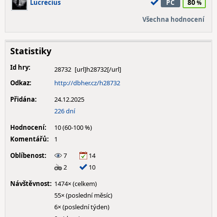
80
Lucrecius
PC
Všechna hodnocení
Statistiky
Id hry:
28732
Odkaz:
http://dbher.cz/h28732
Přidána:
24.12.2025
226 dní
Hodnocení:
10 (60-100 %)
Komentářů:
1
Oblíbenost:
7
14
2
10
Návštěvnost:
1474× (celkem)
55× (poslední měsíc)
6× (poslední týden)