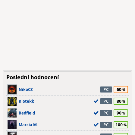
Poslední hodnocení
60
NikoCZ
PC
80
Riotekk
PC
90
Redfield
PC
100
Marcia M.
PC