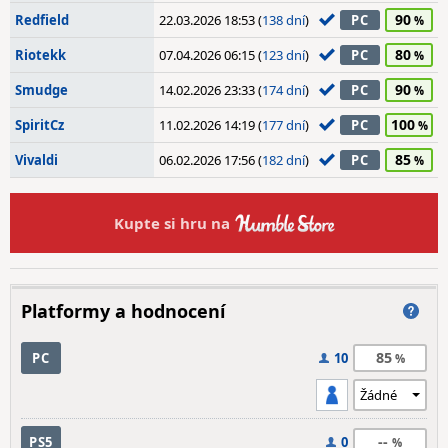
90
Redfield
22.03.2026 18:53 (
138 dní
)
PC
80
Riotekk
07.04.2026 06:15 (
123 dní
)
PC
90
Smudge
14.02.2026 23:33 (
174 dní
)
PC
100
SpiritCz
11.02.2026 14:19 (
177 dní
)
PC
85
Vivaldi
06.02.2026 17:56 (
182 dní
)
PC
Kupte si hru na
Platformy a hodnocení
85
PC
10
--
PS5
0