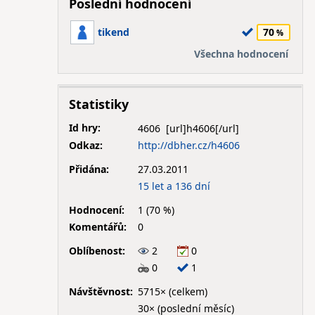
Poslední hodnocení
tikend
70
Všechna hodnocení
Statistiky
Id hry:
4606
Odkaz:
http://dbher.cz/h4606
Přidána:
27.03.2011
15 let a 136 dní
Hodnocení:
1 (70 %)
Komentářů:
0
Oblíbenost:
2
0
0
1
Návštěvnost:
5715× (celkem)
30× (poslední měsíc)