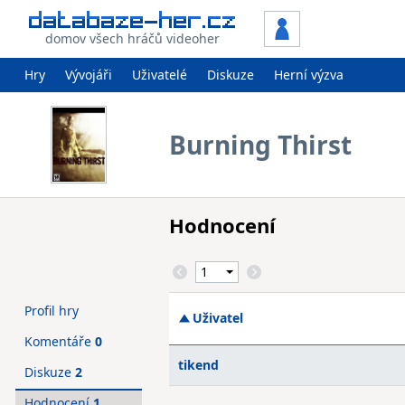
domov všech hráčů videoher
Hry
Vývojáři
Uživatelé
Diskuze
Herní výzva
Burning Thirst
Hodnocení
Profil hry
Uživatel
Komentáře
0
tikend
Diskuze
2
Hodnocení
1