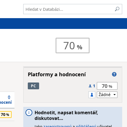
70
Platformy a hodnocení
70
1
PC
ocení
Hodnotit, napsat komentář,
70
diskutovat…
Jako
zaregistrovaný
a
přihlášený
uživatel